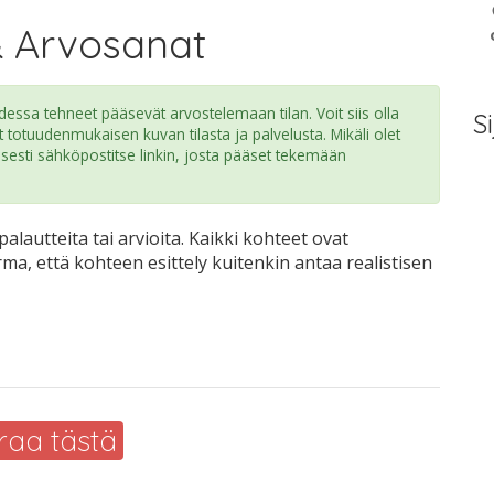
& Arvosanat
ssa tehneet pääsevät arvostelemaan tilan. Voit siis olla
Si
t totuudenmukaisen kuvan tilasta ja palvelusta. Mikäli olet
isesti sähköpostitse linkin, josta pääset tekemään
alautteita tai arvioita. Kaikki kohteet ovat
rma, että kohteen esittely kuitenkin antaa realistisen
raa tästä