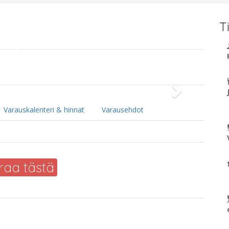
i
T
Next
Varauskalenteri & hinnat
Varausehdot
raa tästä