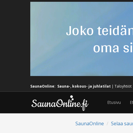
SaunaOnline:
Sauna-, kokous- ja juhlatilat
|
Taloyhtiöt
Etusivu
E
SaunaOnline
Selaa sau