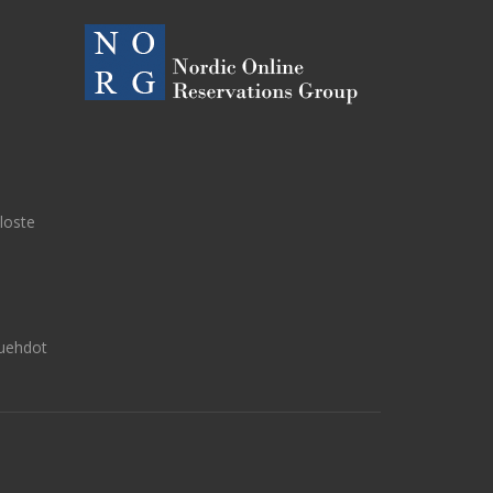
eloste
uehdot