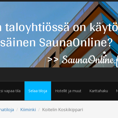
tsi vapaa tila
Selaa tiloja
Hotellit ja muut
Karttahaku
N
natiloja
Kiiminki
Koitelin Koskikippari