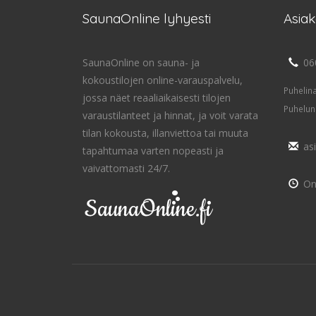
SaunaOnline lyhyesti
Asia
SaunaOnline on sauna- ja
06
kokoustilojen online-varauspalvelu,
Puhelin
jossa näet reaaliaikaisesti tilojen
Puhelun
varaustilanteet ja hinnat, ja voit varata
tilan kokousta, illanviettoa tai muuta
as
tapahtumaa varten nopeasti ja
vaivattomasti 24/7.
On