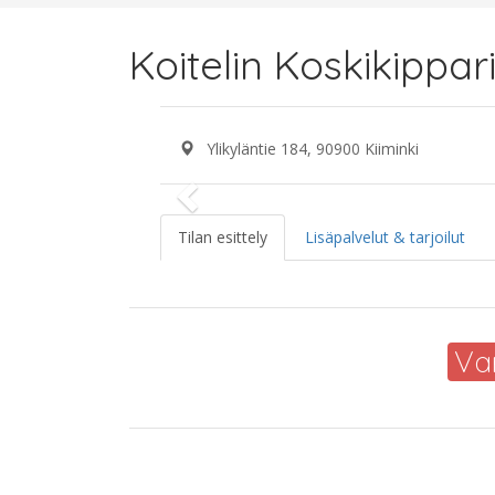
Koitelin Koskikippar
Ylikyläntie 184, 90900 Kiiminki
Previous
Tilan esittely
Lisäpalvelut & tarjoilut
Va