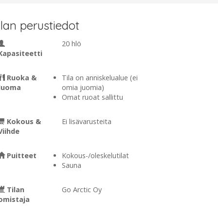
ilan perustiedot
20 hlö
Kapasiteetti
Ruoka &
Tila on anniskelualue (ei
Juoma
omia juomia)
Omat ruoat sallittu
Kokous &
Ei lisävarusteita
Viihde
Puitteet
Kokous-/oleskelutilat
Sauna
Tilan
Go Arctic Oy
omistaja