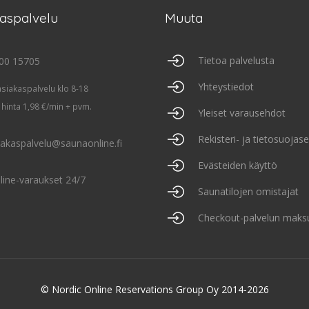
kaspalvelu
Muuta
Tietoa palvelusta
00 15705
Yhteystiedot
asiakaspalvelu klo 8-18
 hinta 1,98 €/min + pvm.
Yleiset varausehdot
Rekisteri- ja tietosuojas
iakaspalvelu@saunaonline.fi
Evästeiden käyttö
line-varaukset 24/7
Saunatilojen omistajat
Checkout-palvelun maks
© Nordic Online Reservations Group Oy 2014-2026