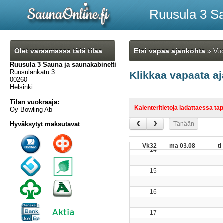
Ruusula 3 Sa
Olet varaamassa tätä tilaa
Etsi vapaa ajankohta
» Vuo
Ruusula 3 Sauna ja saunakabinetti
Ruusulankatu 3
Klikkaa vapaata a
00260
Helsinki
Tilan vuokraaja:
Kalenteritietoja ladattaessa tap
Oy Bowling Ab
Tänään
Hyväksytyt maksutavat
Vk32
ma 03.08
ti
14
15
16
17