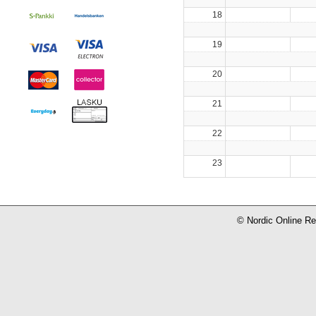
18
19
20
21
22
23
© Nordic Online R