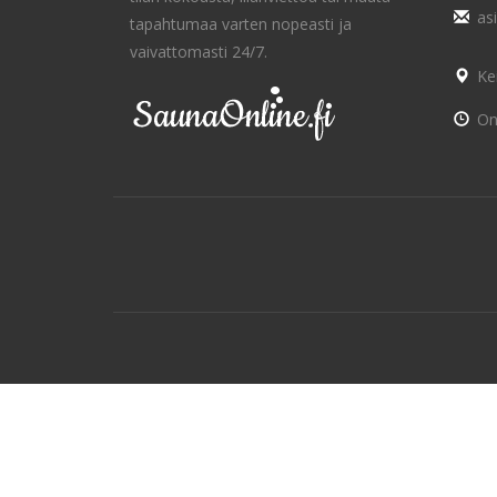
as
tapahtumaa varten nopeasti ja
vaivattomasti 24/7.
Ke
On