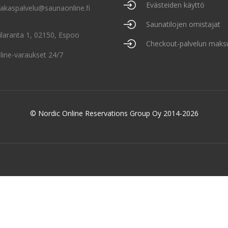
Evästeiden käyttö
iakaspalvelu@saunaonline.fi
Saunatilojen omistajat
ilaranta 1, 02150, Espoo
Checkout-palvelun maks
line-varaukset 24/7
© Nordic Online Reservations Group Oy 2014-2026