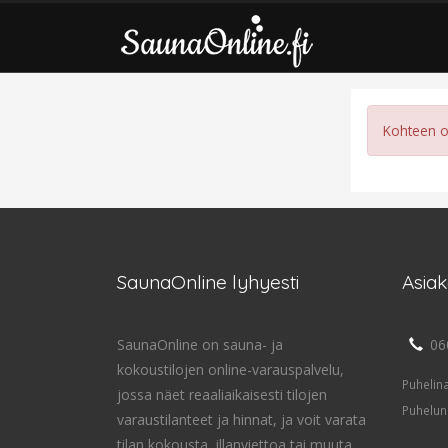
Kohteen on
SaunaOnline lyhyesti
Asia
SaunaOnline on sauna- ja
06
kokoustilojen online-varauspalvelu,
Puhelin
jossa näet reaaliaikaisesti tilojen
Puhelun
varaustilanteet ja hinnat, ja voit varata
tilan kokousta, illanviettoa tai muuta