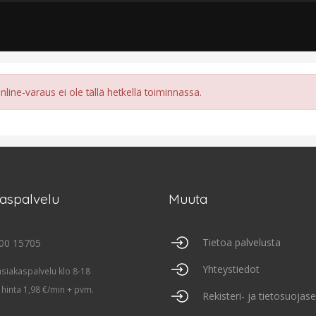
line-varaus ei ole tällä hetkellä toiminnassa.
kaspalvelu
Muuta
Tietoa palvelusta
00 15705
Yhteystiedot
asiakaspalvelu klo 8-18
 hinta 1,98 €/min + pvm.
Rekisteri- ja tietosuojas