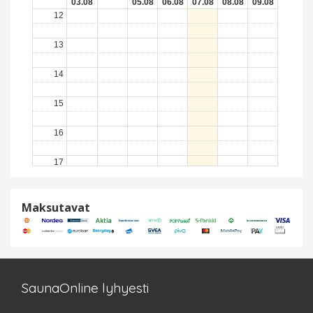
03.08
05.08
06.08
07.08
08.08
09.08
12
13
14
15
16
17
18
Maksutavat
19
20
21
SaunaOnline lyhyesti
22