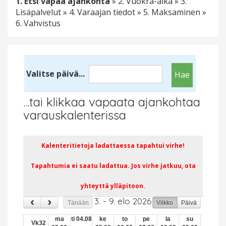
1. Etsi vapaa ajankohta
» 2. Vuokra-aika » 3.
Lisäpalvelut » 4. Varaajan tiedot » 5. Maksaminen »
6. Vahvistus
Valitse päivä...
...tai klikkaa vapaata ajankohtaa
varauskalenterissa
Kalenteritietoja ladattaessa tapahtui virhe!
08
Tapahtumia ei saatu ladattua. Jos virhe jatkuu, ota
09
yhteyttä ylläpitoon.
10
3. - 9. elo 2026
Tänään
Viikko
Päivä
11
ma
ti 04.08
ke
to
pe
la
su
Vk32