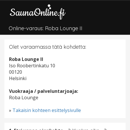
Online-varaus: Roba Lounge II
Olet varaamassa tätä kohdetta:
Roba Lounge II
Iso Roobertinkatu 10
00120
Helsinki
Vuokraaja / palveluntarjoaja:
Roba Lounge
»
Takaisin kohteen esittelysivulle