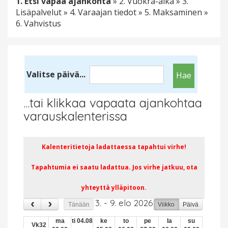
1. Etsi vapaa ajankohta
» 2. Vuokra-aika » 3.
Lisäpalvelut » 4. Varaajan tiedot » 5. Maksaminen »
6. Vahvistus
Valitse päivä...
...tai klikkaa vapaata ajankohtaa
varauskalenterissa
Kalenteritietoja ladattaessa tapahtui virhe!
Tapahtumia ei saatu ladattua. Jos virhe jatkuu, ota
yhteyttä ylläpitoon.
3. - 9. elo 2026
Tänään
Viikko
Päivä
ma
ti 04.08
ke
to
pe
la
su
Vk32