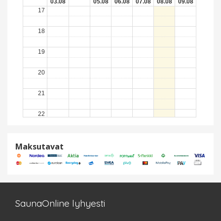
03.08
05.08
06.08
07.08
08.08
09.08
17
18
19
20
21
22
23
Maksutavat
SaunaOnline lyhyesti