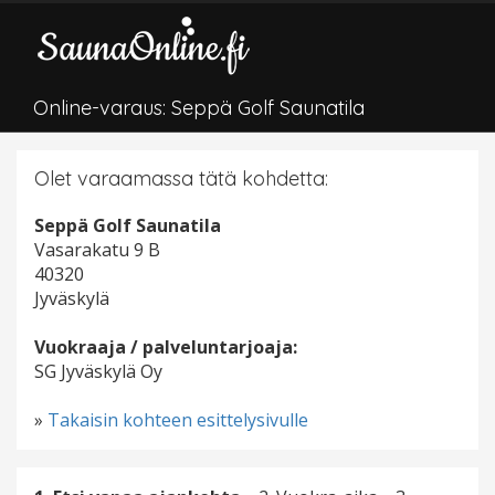
Online-varaus: Seppä Golf Saunatila
Olet varaamassa tätä kohdetta:
Seppä Golf Saunatila
Vasarakatu 9 B
40320
Jyväskylä
Vuokraaja / palveluntarjoaja:
SG Jyväskylä Oy
»
Takaisin kohteen esittelysivulle