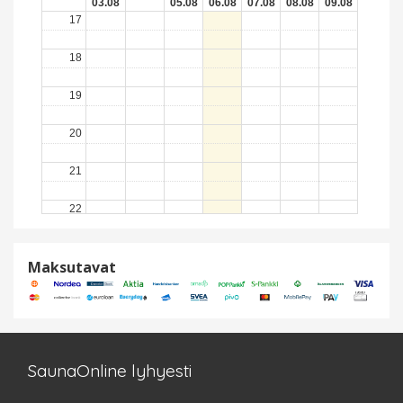
03.08
05.08
06.08
07.08
08.08
09.08
17
18
19
20
21
22
23
Maksutavat
SaunaOnline lyhyesti