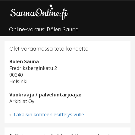
Online-varaus: Bölen Sauna
Olet varaamassa tätä kohdetta:
Bölen Sauna
Fredriksberginkatu 2
00240
Helsinki
Vuokraaja / palveluntarjoaja:
Arkitilat Oy
»
Takaisin kohteen esittelysivulle