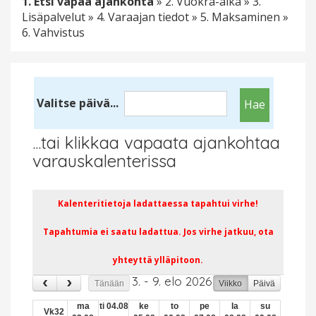
1. Etsi vapaa ajankohta
» 2. Vuokra-aika » 3.
Lisäpalvelut » 4. Varaajan tiedot » 5. Maksaminen »
6. Vahvistus
09
Valitse päivä...
10
...tai klikkaa vapaata ajankohtaa
11
varauskalenterissa
12
Kalenteritietoja ladattaessa tapahtui virhe!
13
Tapahtumia ei saatu ladattua. Jos virhe jatkuu, ota
14
yhteyttä ylläpitoon.
15
3. - 9. elo 2026
Tänään
Viikko
Päivä
16
ma
ti 04.08
ke
to
pe
la
su
Vk32