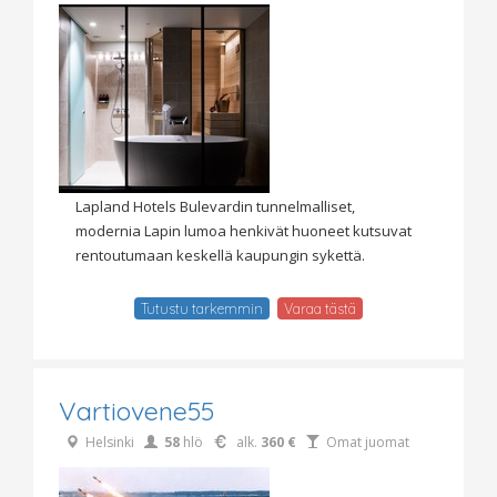
Lapland Hotels Bulevardin tunnelmalliset,
modernia Lapin lumoa henkivät huoneet kutsuvat
rentoutumaan keskellä kaupungin sykettä.
Tutustu tarkemmin
Varaa tästä
Vartiovene55
Helsinki
58
hlö
alk.
360 €
Omat juomat