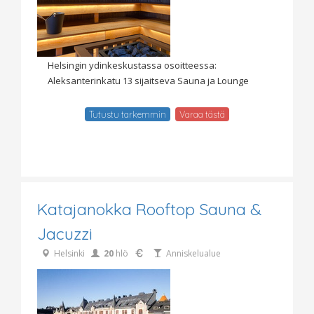
Helsingin ydinkeskustassa osoitteessa:
Aleksanterinkatu 13 sijaitseva Sauna ja Lounge
Tutustu tarkemmin
Varaa tästä
Katajanokka Rooftop Sauna &
Jacuzzi
Helsinki
20
hlö
Anniskelualue