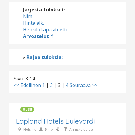
Järjestä tulokset:
Nimi
Hinta alk.
Henkilökapasiteetti
Arvostelut
»
Rajaa tuloksia:
Sivu: 3 / 4
<< Edellinen
1
|
2
|
3
|
4
Seuraava >>
Uusi!
Lapland Hotels Bulevardi
Helsinki
5
hlö
Anniskelualue