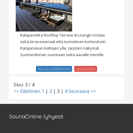
Katajanokka Rooftop Terrace & Lounge nostaa
sekä terassivieraat että tunnelman korkeuksiin
Katajanokan kattojen ylle, tarjoten näkymät
Suomenlinnan suuntaan sekä aavalle merelle.
Tutustu tarkemmin
Varaa tästä
Sivu: 3 / 4
<< Edellinen
1
|
2
|
3
|
4
Seuraava >>
SaunaOnline lyhyesti