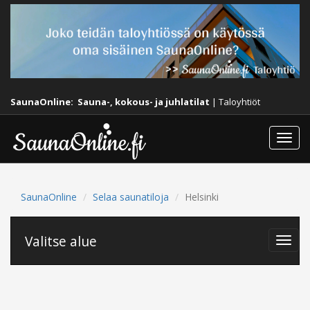
SaunaOnline:
Sauna-, kokous- ja juhlatilat
|
Taloyhtiöt
Togg
navi
SaunaOnline
Selaa saunatiloja
Helsinki
Valitse alue