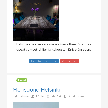
Helsingin Lauttasaaressa sijaitseva Bank55 tarjoaa
upeat puitteet juhlien ja kokousten järjestämiseen.
Tutustu tarkemmin
Varaa tästä
Uusi!
Merisauna Helsinki
Helsinki
10
hlö
alk.
6 €
Omat juomat