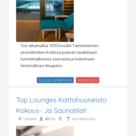
Tee aikamatka 1970-luvulle! Tamminiemen
presidenttien kodissa pääset nauttimaan
tunnelmallisesta saunasta ja kokemaan
historiallisen ilmapiirin.
Tutustu tarkemmin
Varaa tästä
Top Lounges Kattohuoneisto
Kokous- Ja Saunatilat
Helsinki
80
hlö
Anniskelualue