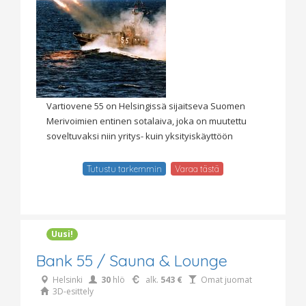
Vartiovene 55 on Helsingissä sijaitseva Suomen
Merivoimien entinen sotalaiva, joka on muutettu
soveltuvaksi niin yritys- kuin yksityiskäyttöön
Tutustu tarkemmin
Varaa tästä
Uusi!
Bank 55 / Sauna & Lounge
Helsinki
30
hlö
alk.
543 €
Omat juomat
3D-esittely