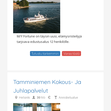
M/Y Fortune on täysin uusi, elämysristeilyjä
tarjoava edustusalus 12 henkilölle.
Tutustu tarkemmin
Varaa tästä
Tamminiemen Kokous- Ja
Juhlapalvelut
Helsinki
30
hlö
Anniskelualue