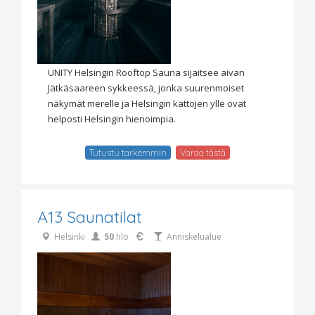
UNITY Helsingin Rooftop Sauna sijaitsee aivan
Jätkäsaareen sykkeessä, jonka suurenmoiset
näkymät merelle ja Helsingin kattojen ylle ovat
helposti Helsingin hienoimpia.
Tutustu tarkemmin
Varaa tästä
A13 Saunatilat
Helsinki
50
hlö
Anniskelualue