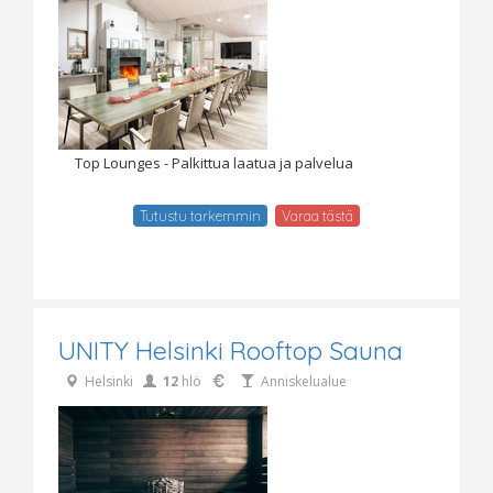
Top Lounges - Palkittua laatua ja palvelua
Tutustu tarkemmin
Varaa tästä
UNITY Helsinki Rooftop Sauna
Helsinki
12
hlö
Anniskelualue