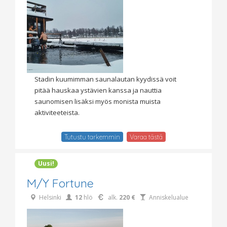
Stadin kuumimman saunalautan kyydissä voit
pitää hauskaa ystävien kanssa ja nauttia
saunomisen lisäksi myös monista muista
aktiviteeteista.
Tutustu tarkemmin
Varaa tästä
Uusi!
M/Y Fortune
Helsinki
12
hlö
alk.
220 €
Anniskelualue