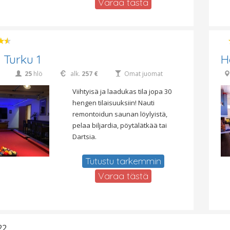
Varaa tästä
 Turku 1
H
25
hlö
alk.
257 €
Omat juomat
Viihtyisä ja laadukas tila jopa 30
hengen tilaisuuksiin! Nauti
remontoidun saunan löylyistä,
pelaa biljardia, pöytälätkää tai
Dartsia.
Tutustu tarkemmin
Varaa tästä
22