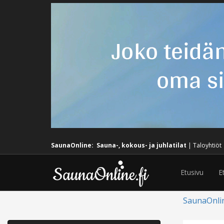
SaunaOnline:
Sauna-, kokous- ja juhlatilat
|
Taloyhtiöt
Etusivu
E
SaunaOnli