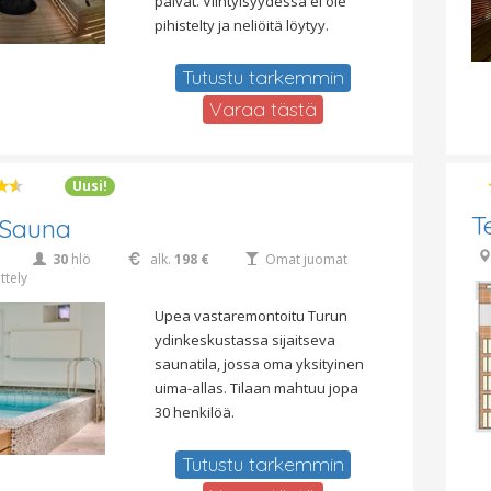
päivät. Viihtyisyydessä ei ole
pihistelty ja neliöitä löytyy.
Tutustu tarkemmin
Varaa tästä
Uusi!
T
 Sauna
30
hlö
alk.
198 €
Omat juomat
ttely
Upea vastaremontoitu Turun
ydinkeskustassa sijaitseva
saunatila, jossa oma yksityinen
uima-allas. Tilaan mahtuu jopa
30 henkilöä.
Tutustu tarkemmin