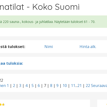
natilat - Koko Suomi
ä 220 sauna-, kokous- ja juhlatilaa. Näytetään tulokset 61 - 70.
estä tulokset:
Nimi
Hinta alk.
aa tuloksia:
22
inen
1
|
2
|
3
|
4
|
5
|
6
|
7
|
8
|
9
|
10
|
11
...
21
|
22
Seuraava