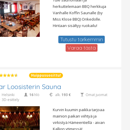
Tule saunomaan ja
herkuttelemaan BBQ herkkuja
Vanhalle Koffin Saunalle (by
Miss Klose BBQ) Orikedolle.
Hintaan sisältyy ruokailu!
Tutustu tarkemmin
Varaa tästä
Huippusuosittu!
ar Loosisterin Sauna
Helsinki
16
hlö
alk.
193 €
Omat juomat
3D-esittely
Kurvin kuumin paikka tarjoaa
mainion paikan viihtyä ja
virkistyä Hämeentiellä - aivan
Kallion ytimessä!