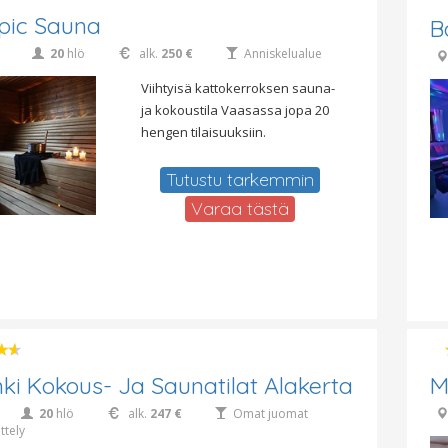
pic Sauna
B
20
hlö
alk.
250 €
Anniskelualue
Viihtyisä kattokerroksen sauna-
ja kokoustila Vaasassa jopa 20
hengen tilaisuuksiin.
Tutustu tarkemmin
Varaa tästä
inki Kokous- Ja Saunatilat Alakerta
M
20
hlö
alk.
247 €
Omat juomat
ttely