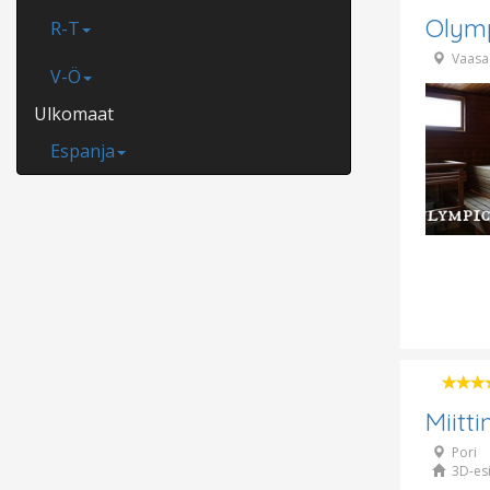
Olym
R-T
Vaasa
V-Ö
Ulkomaat
Espanja
Miitt
Pori
3D-esi