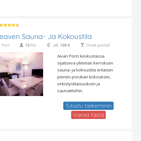
eaven Sauna- Ja Kokoustila
Pori
12
hlö
alk.
100 €
Omat juomat
Aivan Porin keskustassa
sijaitseva ylimmän kerroksen
sauna- ja kokoustila erilaisiin
pienen porukan kokouksiin,
virkistystilaisuuksiin ja
saunatiloihin.
Tutustu tarkemmin
Varaa tästä