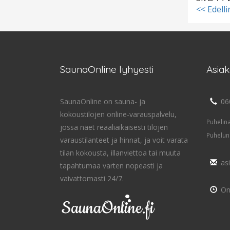
<< Edell
SaunaOnline lyhyesti
Asia
SaunaOnline on sauna- ja
06
kokoustilojen online-varauspalvelu,
Puhelin
jossa näet reaaliaikaisesti tilojen
Puhelun
varaustilanteet ja hinnat, ja voit varata
tilan kokousta, illanviettoa tai muuta
as
tapahtumaa varten nopeasti ja
vaivattomasti 24/7.
On