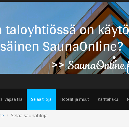
tsi vapaa tila
Selaa tiloja
Hotellit ja muut
Karttahaku
N
ne
Selaa saunatiloja