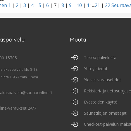
inen
1
|
2
|
3
|
4
|
5
|
6
|
7
|
8
|
9
|
10
|
11
...
21
|
22
Seuraava
kaspalvelu
Muuta
Tietoa palvelusta
00 15705
Yhteystiedot
asiakaspalvelu klo 8-18
 hinta 1,98 €/min + pvm.
Yleiset varausehdot
Rekisteri- ja tietosuojas
iakaspalvelu@saunaonline.fi
Evästeiden käyttö
line-varaukset 24/7
Saunatilojen omistajat
Checkout-palvelun maks