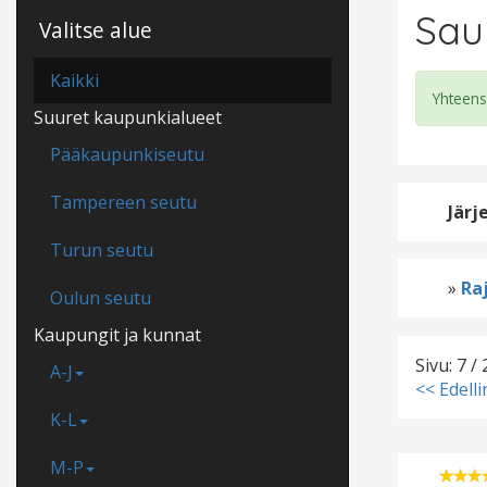
Sau
Valitse alue
Kaikki
Yhteens
Suuret kaupunkialueet
Pääkaupunkiseutu
Tampereen seutu
Järj
Turun seutu
»
Raj
Oulun seutu
Kaupungit ja kunnat
Sivu: 7 / 
A-J
<< Edell
K-L
M-P