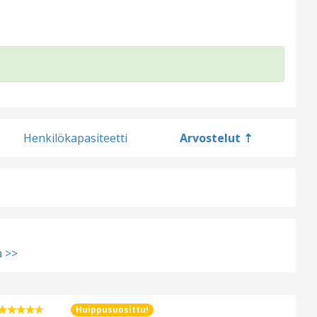
Henkilökapasiteetti
Arvostelut
 >>
Huippusuosittu!