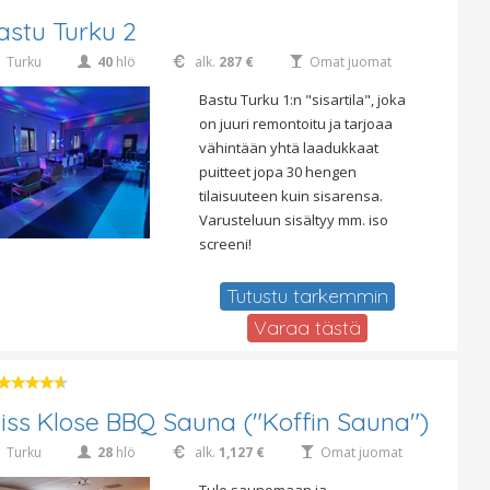
astu Turku 2
Turku
40
hlö
alk.
287 €
Omat juomat
Bastu Turku 1:n "sisartila", joka
on juuri remontoitu ja tarjoaa
vähintään yhtä laadukkaat
puitteet jopa 30 hengen
tilaisuuteen kuin sisarensa.
Varusteluun sisältyy mm. iso
screeni!
Tutustu tarkemmin
Varaa tästä
iss Klose BBQ Sauna ("Koffin Sauna")
Turku
28
hlö
alk.
1,127 €
Omat juomat