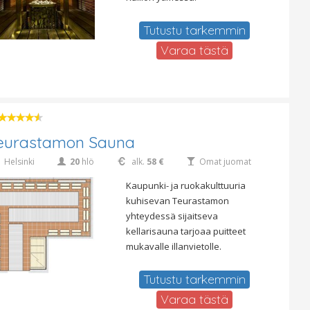
Tutustu tarkemmin
Varaa tästä
eurastamon Sauna
Helsinki
20
hlö
alk.
58 €
Omat juomat
Kaupunki- ja ruokakulttuuria
kuhisevan Teurastamon
yhteydessä sijaitseva
kellarisauna tarjoaa puitteet
mukavalle illanvietolle.
Tutustu tarkemmin
Varaa tästä