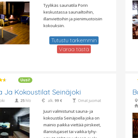
Tyylikäs saunatila Porin
keskustassa saunailtoihin,
illanviettoihin ja pienimuotoisiin
kokouksiin.
Tutustu tarkemmin
Varaa tästä
Uusi!
 Ja Kokoustilat Seinäjoki
B
oki
25
hlö
alk.
99 €
Omat juomat
Juuri valmistunut sauna- ja
kokoustila Seinäjoella joka on
mainio paikka viettää pirskeet,
illanistujaiset tai vaikka tyhy-