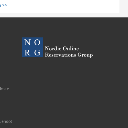
 >>
eloste
uehdot