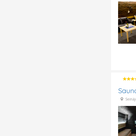
Sauna
Seinäj