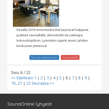
Kesällä 2019 remontoidut tilat tarjoavat hulppeat
puitteet saunaillalle, illanvietolle tai vaikkapa
kokouskäyttöön. Lyömätön sijainti aivan Lahden
keskustan ytimessä!
Tutustu tarkemmin
Varaa tästä
Sivu: 6 / 22
<< Edellinen
1
|
2
|
3
|
4
|
5
|
6
|
7
|
8
|
9
|
10
...
21
|
22
Seuraava >>
SaunaOnline lyhyesti