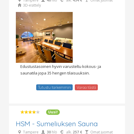
Tampere
40
hlö
alk.
434 €
Omat juomat
3D-esittely
Edustustasoinen hyvin varusteltu kokous- ja
saunatila jopa 35 hengen tilaisuuksiin.
Tutustu tarkemmin
Varaa tästä
Uusi!
HSM - Sumeliuksen Sauna
Tampere
30
hlö
alk.
257 €
Omat juomat