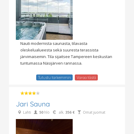
Nauti modernista saunasta, tilavasta
oleskelualueesta sekä suuresta terassista
järvimaisemin. Tila sijaitsee Tampereen keskustan
tuntumassa Näsijärven rannassa.
Tutustu tarkemmin
Varaa tästä
Jari Sauna
Lahti
50
hlö
alk.
356 €
Omat juomat