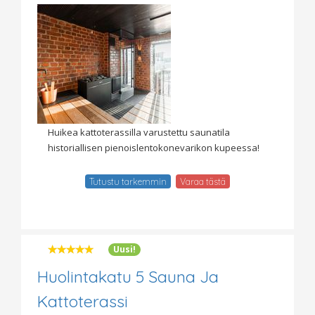
Huikea kattoterassilla varustettu saunatila
historiallisen pienoislentokonevarikon kupeessa!
Tutustu tarkemmin
Varaa tästä
Uusi!
Huolintakatu 5 Sauna Ja
Kattoterassi