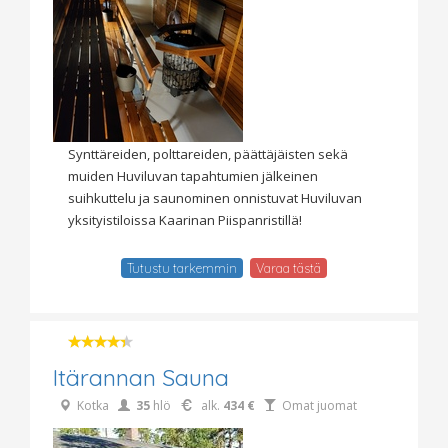
Synttäreiden, polttareiden, päättäjäisten sekä
muiden Huviluvan tapahtumien jälkeinen
suihkuttelu ja saunominen onnistuvat Huviluvan
yksityistiloissa Kaarinan Piispanristillä!
Tutustu tarkemmin
Varaa tästä
Itärannan Sauna
Kotka
35
hlö
alk.
434 €
Omat juomat