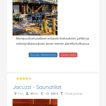
Monipuoliset puitteet erilaisiin kokouksiin, juhliin ja
virkistystilaisuuksiin aivan meren äärellä Kotkassa.
Tutustu tarkemmin
Varaa tästä
Jacuzzi - Saunatilat
Pori
40
hlö
alk.
200 €
Omat juomat