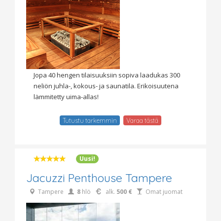
Jopa 40 hengen tilaisuuksiin sopiva laadukas 300
neliön juhla-, kokous- ja saunatila. Erikoisuutena
lämmitetty uima-allas!
Tutustu tarkemmin
Varaa tästä
Uusi!
Jacuzzi Penthouse Tampere
Tampere
8
hlö
alk.
500 €
Omat juomat