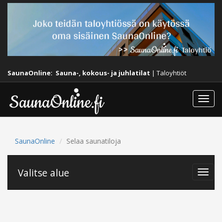
SaunaOnline:
Sauna-, kokous- ja juhlatilat
|
Taloyhtiöt
Togg
navi
SaunaOnline
Selaa saunatiloja
Valitse alue