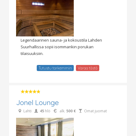
Legendaarinen sauna- ja kokoustila Lahden
Suurhallissa sopii isommankin porukan
tilaisuuksiin.
Tutustu tarkemmin
Varaa tästä
Jonel Lounge
Lahti
45
hlö
alk.
500 €
Omat juomat