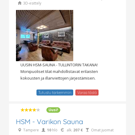
3D-esittely
UUSIN HSM-SAUNA - TULLINTORIN TAKANA!
Monipuoliset tilat mahdollistavat erilaisten
kokousten ja illanviettojen järjestämisen.
Tutustu tarkemmin
Varaa tästä
Uusi!
HSM - Varikon Sauna
Tampere
10
hlö
alk.
207 €
Omat juomat