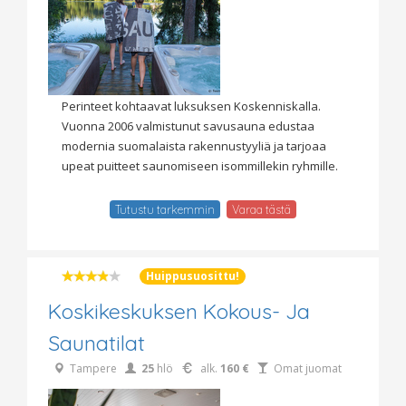
Perinteet kohtaavat luksuksen Koskenniskalla.
Vuonna 2006 valmistunut savusauna edustaa
modernia suomalaista rakennustyyliä ja tarjoaa
upeat puitteet saunomiseen isommillekin ryhmille.
Tutustu tarkemmin
Varaa tästä
Huippusuosittu!
Koskikeskuksen Kokous- Ja
Saunatilat
Tampere
25
hlö
alk.
160 €
Omat juomat