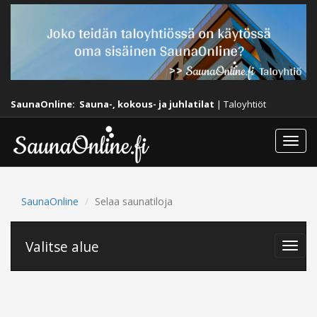
SaunaOnline:
Sauna-, kokous- ja juhlatilat
|
Taloyhtiöt
Togg
navi
SaunaOnline
Selaa saunatiloja
Valitse alue