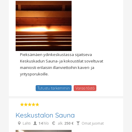
Pieksämäen ydinkeskustassa sijaitseva
Keskuskadun Sauna- ja kokoustilat soveltuvat
mainiosti erilaisiin illanviettoihin kaveri- ja
yritysporukoille.
Tutustu tarkemmin
Varaa tästä
Keskustalon Sauna
Lahti
14
hlö
alk.
250 €
Omat juomat