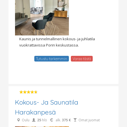
Kaunis ja tunnelmallinen kokous- ja juhlatila
vuokrattavissa Porin keskustassa.
Tutustu tarkemmin
Varaa tästä
Kokous- Ja Saunatila
Harakanpesä
Oulu
25
hlö
alk.
375 €
Omat juomat