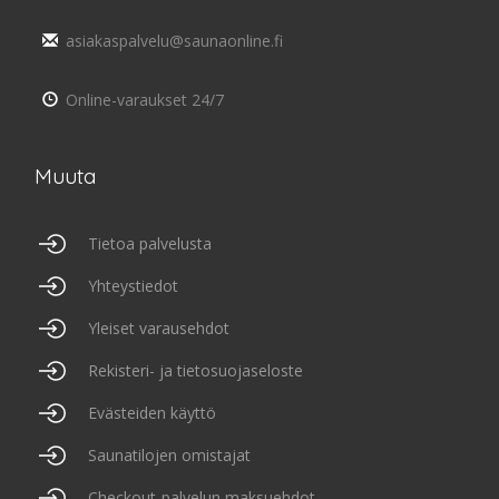
asiakaspalvelu@saunaonline.fi
Online-varaukset 24/7
Muuta
Tietoa palvelusta
Yhteystiedot
Yleiset varausehdot
Rekisteri- ja tietosuojaseloste
Evästeiden käyttö
Saunatilojen omistajat
Checkout-palvelun maksuehdot