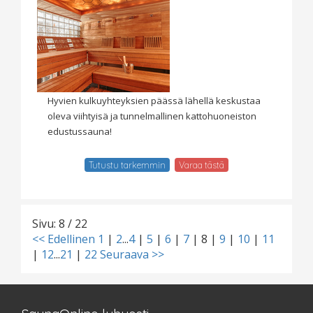
Hyvien kulkuyhteyksien päässä lähellä keskustaa
oleva viihtyisä ja tunnelmallinen kattohuoneiston
edustussauna!
Tutustu tarkemmin
Varaa tästä
Sivu: 8 / 22
<< Edellinen
1
|
2
...
4
|
5
|
6
|
7
|
8
|
9
|
10
|
11
|
12
...
21
|
22
Seuraava >>