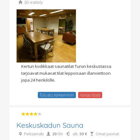
3D-esittely
Kertun kodikkaat saunatilat Turun keskustassa
tarjoavat mukavat tilat leppoisaan illanviettoon
jopa 24 henkilölle.
Tutustu tarkemmin
Varaa tästä
Keskuskadun Sauna
Pieksämäki
20
hlö
alk.
50 €
Omat juomat