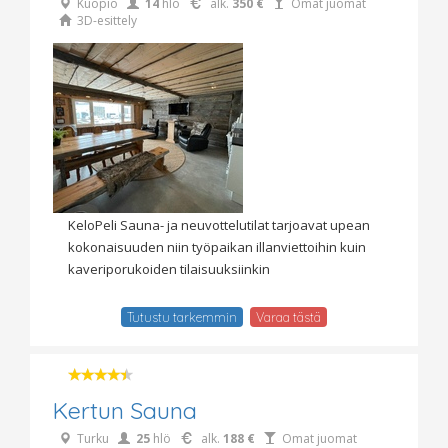
Kuopio
14
hlö
alk.
350 €
Omat juomat
3D-esittely
KeloPeli Sauna- ja neuvottelutilat tarjoavat upean
kokonaisuuden niin työpaikan illanviettoihin kuin
kaveriporukoiden tilaisuuksiinkin
Tutustu tarkemmin
Varaa tästä
Kertun Sauna
Turku
25
hlö
alk.
188 €
Omat juomat