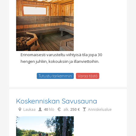
Erinomaisesti varusteltu viihtyisä tila jopa 30
hengen juhliin, kokouksiin ja illanviettoihin.
Tutustu tarkemmin
Varaa tästä
Koskenniskan Savusauna
Laukaa
40
hlö
alk.
250 €
Anniskelualue