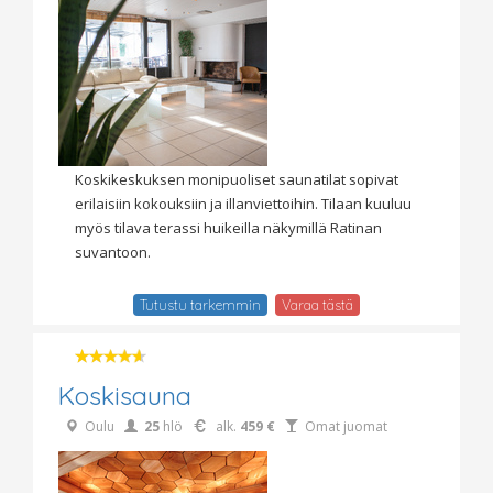
Koskikeskuksen monipuoliset saunatilat sopivat
erilaisiin kokouksiin ja illanviettoihin. Tilaan kuuluu
myös tilava terassi huikeilla näkymillä Ratinan
suvantoon.
Tutustu tarkemmin
Varaa tästä
Koskisauna
Oulu
25
hlö
alk.
459 €
Omat juomat