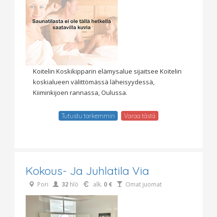
Koitelin Koskikipparin elämysalue sijaitsee Koitelin
koskialueen välittömässä läheisyydessä,
Kiiminkijoen rannassa, Oulussa.
Tutustu tarkemmin
Varaa tästä
Kokous- Ja Juhlatila Via
Pori
32
hlö
alk.
0 €
Omat juomat