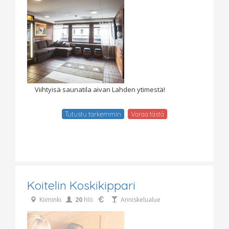
Viihtyisä saunatila aivan Lahden ytimestä!
Tutustu tarkemmin
Varaa tästä
Koitelin Koskikippari
Kiiminki
20
hlö
Anniskelualue