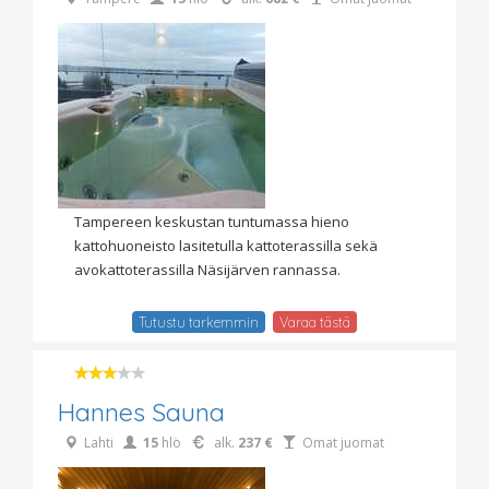
Tampereen keskustan tuntumassa hieno
kattohuoneisto lasitetulla kattoterassilla sekä
avokattoterassilla Näsijärven rannassa.
Tutustu tarkemmin
Varaa tästä
Hannes Sauna
Lahti
15
hlö
alk.
237 €
Omat juomat