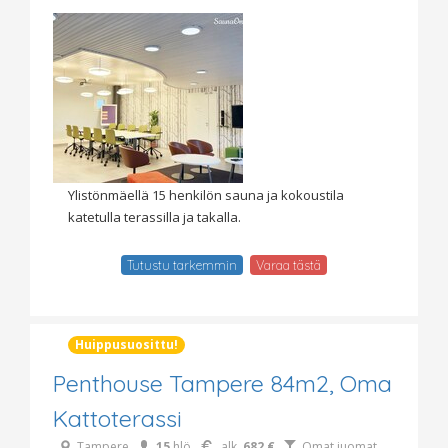
Ylistönmäellä 15 henkilön sauna ja kokoustila
katetulla terassilla ja takalla.
Tutustu tarkemmin
Varaa tästä
Huippusuosittu!
Penthouse Tampere 84m2, Oma
Kattoterassi
Tampere
15
hlö
alk.
682 €
Omat juomat