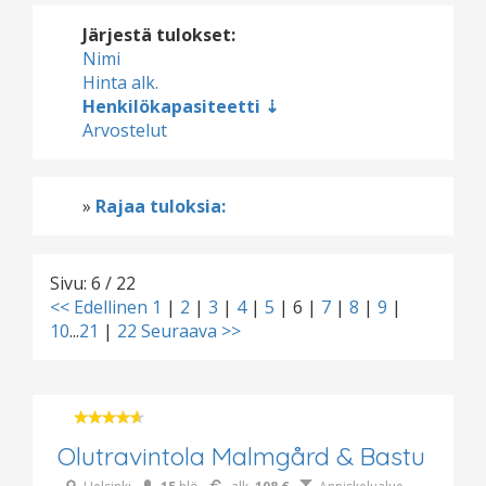
Järjestä tulokset:
Nimi
Hinta alk.
Henkilökapasiteetti
Arvostelut
»
Rajaa tuloksia:
Sivu: 6 / 22
<< Edellinen
1
|
2
|
3
|
4
|
5
|
6
|
7
|
8
|
9
|
10
...
21
|
22
Seuraava >>
Olutravintola Malmgård & Bastu