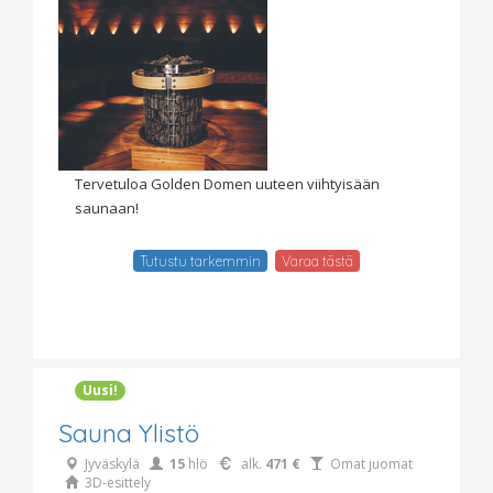
Tervetuloa Golden Domen uuteen viihtyisään
saunaan!
Tutustu tarkemmin
Varaa tästä
Uusi!
Sauna Ylistö
Jyväskylä
15
hlö
alk.
471 €
Omat juomat
3D-esittely