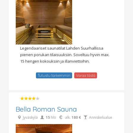
Legendaariset saunatilat Lahden Suurhallissa
pienen porukan tilaisuuksiin. Soveltuu hyvin max.
15 hengen kokouksiin ja illanviettoihin.
Tutustu tarkemmin
Varaa tästä
Bella Roman Sauna
Jyväskylä
15
hlö
alk.
180 €
Anniskelualue