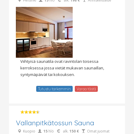
Helsinki
15
hlö
alk.
198 €
Anniskelualue
Viihtyisä saunatila ovat ravintolan toisessa
kerroksessa jossa vietät mukavan saunaillan,
syntymäpäivät tai kokouksen.
Tutustu tarkemmin
Varaa tästä
Vallanpitkätossun Sauna
Kuopio
15
hlö
alk.
150 €
Omat juomat