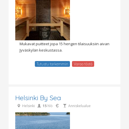
Mukavat puitteet jopa 15 hengen tilaisuuksiin aivan
Jyväskylän keskustassa.
Tutustu tarkemmin
Varaa tästä
Helsinki By Sea
Helsinki
15
hlö
Anniskelualue