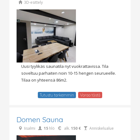
3D-esittely
Uusi tyylikäs saunatila nyt vuokrattavissa. Tila
soveltuu parhaiten noin 10-15 hengen seurueelle.
Tilaa on yhteensä 86m2.
Tutustu tarkemmin
Varaa tästä
Domen Sauna
Iisalmi
15
hlö
alk.
150 €
Anniskelualue