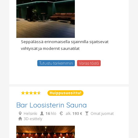
Seppälässä erinomaisella sijainnilla sijaitsevat
viihtyisät ja modernit saunatilat
Tutustu tarkemmin
Varaa tästä
Huippusuosittu!
Bar Loosisterin Sauna
Helsinki
16
hlö
alk.
193 €
Omat juomat
3D-esittely