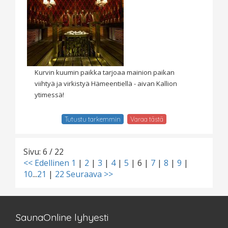
Kurvin kuumin paikka tarjoaa mainion paikan
viihtyä ja virkistyä Hämeentiellä - aivan Kallion
ytimessä!
Tutustu tarkemmin
Varaa tästä
Sivu: 6 / 22
<< Edellinen
1
|
2
|
3
|
4
|
5
|
6
|
7
|
8
|
9
|
10
...
21
|
22
Seuraava >>
SaunaOnline lyhyesti