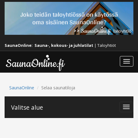
SaunaOnline:
Sauna-, kokous- ja juhlatilat
|
Taloyhtiöt
Togg
navi
SaunaOnline
Selaa saunatiloja
Valitse alue