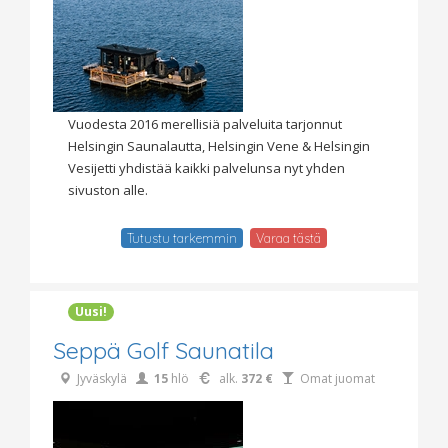
Vuodesta 2016 merellisiä palveluita tarjonnut
Helsingin Saunalautta, Helsingin Vene & Helsingin
Vesijetti yhdistää kaikki palvelunsa nyt yhden
sivuston alle.
Tutustu tarkemmin
Varaa tästä
Uusi!
Seppä Golf Saunatila
Jyväskylä
15
hlö
alk.
372 €
Omat juomat