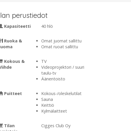
ilan perustiedot
Kapasiteetti
40 hlö
Ruoka &
Omat juomat sallittu
Juoma
Omat ruoat sallittu
Kokous &
TV
Viihde
Videoprojektori / suuri
taulu-tv
Äänentoisto
Puitteet
Kokous-/oleskelutilat
Sauna
Keittiö
Kylmälaitteet
Tilan
Cigges Club Oy