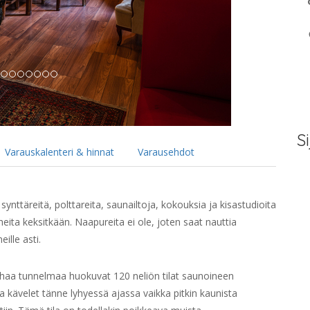
Si
Varauskalenteri & hinnat
Varausehdot
synttäreitä, polttareita, saunailtoja, kokouksia ja kisastudioita
heita keksitkään. Naapureita ei ole, joten saat nauttia
ille asti.
anhaa tunnelmaa huokuvat 120 neliön tilat saunoineen
a kävelet tänne lyhyessä ajassa vaikka pitkin kaunista