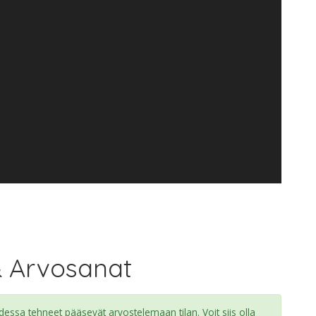
& Arvosanat
ssa tehneet pääsevät arvostelemaan tilan. Voit siis olla