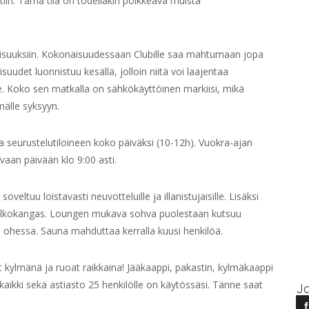
tiin. Tämä tila on todellakin poikkeava muista
laisuuksiin. Kokonaisuudessaan Clubille saa mahtumaan jopa
suudet luonnistuu kesällä, jolloin niitä voi laajentaa
sille. Koko sen matkalla on sähkökäyttöinen markiisi, mikä
älle syksyyn.
 seurustelutiloineen koko päiväksi (10-12h). Vuokra-ajan
vaan päivään klo 9:00 asti.
tuu loistavasti neuvotteluille ja illanistujaisille. Lisäksi
 valkokangas. Loungen mukava sohva puolestaan kutsuu
ohessa. Sauna mahduttaa kerralla kuusi henkilöä.
t kylmänä ja ruoat raikkaina! Jääkaappi, pakastin, kylmäkaappi
ä kaikki sekä astiasto 25 henkilölle on käytössäsi. Tänne saat
Ja