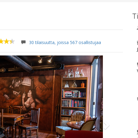
T
30 tilaisuutta, joissa 567 osallistujaa
Next