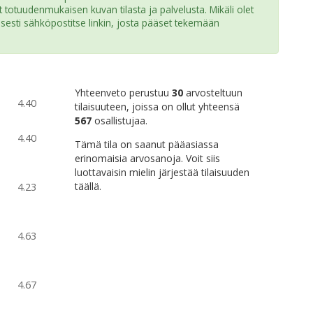
t totuudenmukaisen kuvan tilasta ja palvelusta. Mikäli olet
isesti sähköpostitse linkin, josta pääset tekemään
Yhteenveto perustuu
30
arvosteltuun
4.40
tilaisuuteen, joissa on ollut yhteensä
567
osallistujaa.
4.40
Tämä tila on saanut pääasiassa
erinomaisia arvosanoja. Voit siis
luottavaisin mielin järjestää tilaisuuden
täällä.
4.23
4.63
4.67