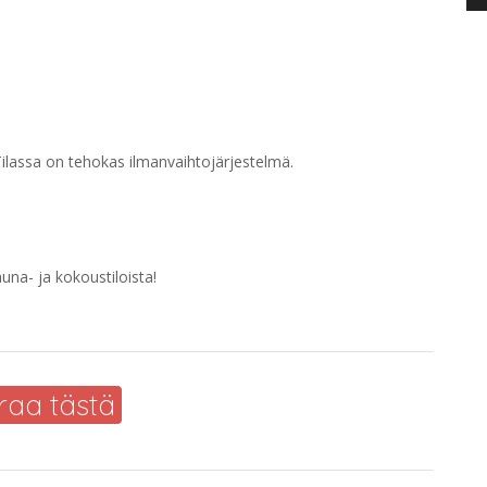
. Tilassa on tehokas ilmanvaihtojärjestelmä.
na- ja kokoustiloista!
raa tästä