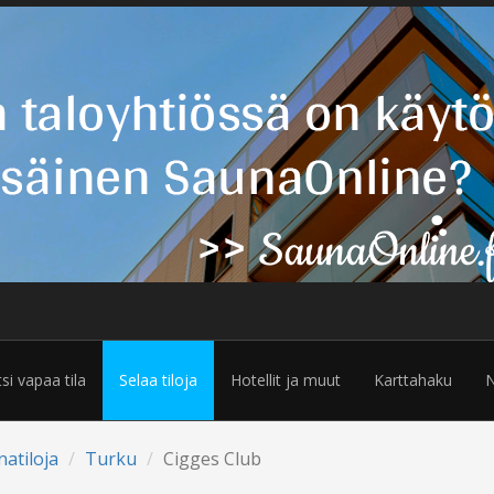
tsi vapaa tila
Selaa tiloja
Hotellit ja muut
Karttahaku
N
natiloja
Turku
Cigges Club