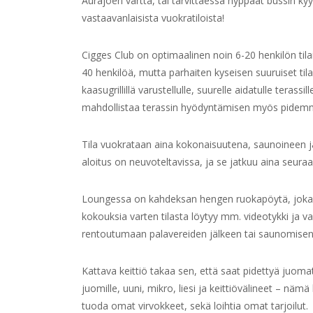
Aurajoen vartta, tai tarvittaessa hyppäät bussin kyy
vastaavanlaisista vuokratiloista!
Cigges Club on optimaalinen noin 6-20 henkilön ti
40 henkilöä, mutta parhaiten kyseisen suuruiset tilai
kaasugrillillä varustellulle, suurelle aidatulle teras
mahdollistaa terassin hyödyntämisen myös pidemm
Tila vuokrataan aina kokonaisuutena, saunoineen ja
aloitus on neuvoteltavissa, ja se jatkuu aina seuraa
Loungessa on kahdeksan hengen ruokapöytä, joka sovel
kokouksia varten tilasta löytyy mm. videotykki ja
rentoutumaan palavereiden jälkeen tai saunomisen 
Kattava keittiö takaa sen, että saat pidettyä juoma
juomille, uuni, mikro, liesi ja keittiövälineet – näm
tuoda omat virvokkeet, sekä loihtia omat tarjoilut.