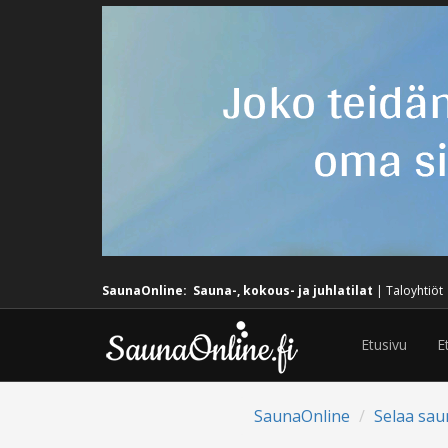
SaunaOnline:
Sauna-, kokous- ja juhlatilat
|
Taloyhtiöt
Etusivu
E
SaunaOnline
Selaa sau