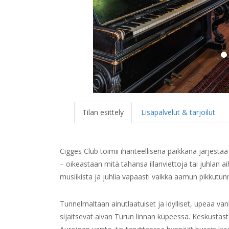
Tilan esittely
Lisäpalvelut & tarjoilut
Cigges Club toimii ihanteellisena paikkana järjestää 
– oikeastaan mitä tahansa illanviettoja tai juhlan ai
musiikista ja juhlia vapaasti vaikka aamun pikkutunne
Tunnelmaltaan ainutlaatuiset ja idylliset, upeaa v
sijaitsevat aivan Turun linnan kupeessa. Keskustast