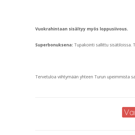
Vuokrahintaan sisältyy myös loppusiivous.
Superbonuksena:
Tupakointi sallittu sisätiloissa
Tervetuloa viihtymään yhteen Turun upeimmista sau
Va