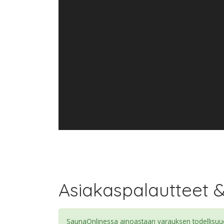
Asiakaspalautteet 
SaunaOnlinessa ainoastaan varauksen todellisuude