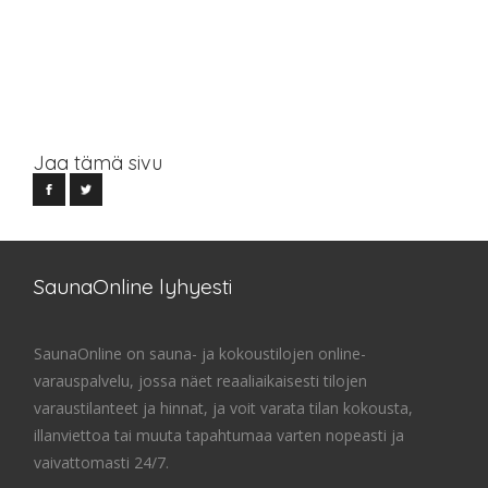
Jaa tämä sivu
SaunaOnline lyhyesti
SaunaOnline on sauna- ja kokoustilojen online-
varauspalvelu, jossa näet reaaliaikaisesti tilojen
varaustilanteet ja hinnat, ja voit varata tilan kokousta,
illanviettoa tai muuta tapahtumaa varten nopeasti ja
vaivattomasti 24/7.