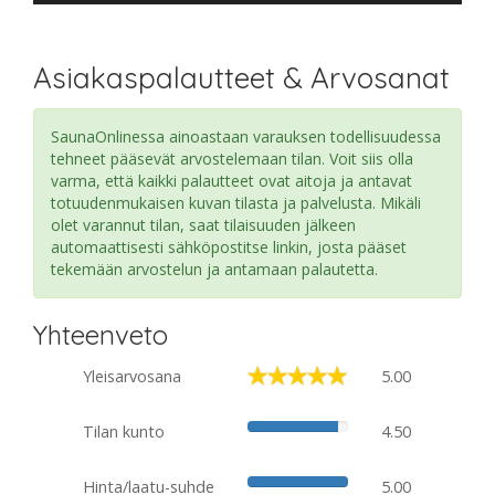
Asiakaspalautteet & Arvosanat
SaunaOnlinessa ainoastaan varauksen todellisuudessa
tehneet pääsevät arvostelemaan tilan. Voit siis olla
varma, että kaikki palautteet ovat aitoja ja antavat
totuudenmukaisen kuvan tilasta ja palvelusta. Mikäli
olet varannut tilan, saat tilaisuuden jälkeen
automaattisesti sähköpostitse linkin, josta pääset
tekemään arvostelun ja antamaan palautetta.
Yhteenveto
Yleisarvosana
5.00
Tilan kunto
4.50
Hinta/laatu-suhde
5.00