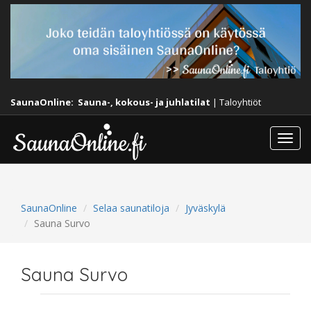
SaunaOnline:
Sauna-, kokous- ja juhlatilat
|
Taloyhtiöt
Togg
navi
SaunaOnline
Selaa saunatiloja
Jyväskylä
Sauna Survo
Sauna Survo