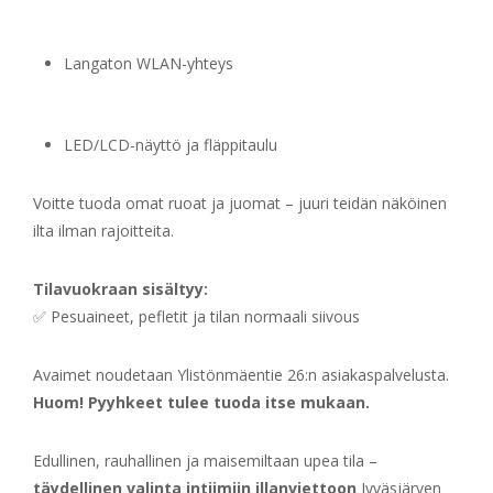
Langaton WLAN-yhteys
LED/LCD-näyttö ja fläppitaulu
Voitte tuoda omat ruoat ja juomat – juuri teidän näköinen
ilta ilman rajoitteita.
Tilavuokraan sisältyy:
✅ Pesuaineet, pefletit ja tilan normaali siivous
Avaimet noudetaan Ylistönmäentie 26:n asiakaspalvelusta.
Huom! Pyyhkeet tulee tuoda itse mukaan.
Edullinen, rauhallinen ja maisemiltaan upea tila –
täydellinen valinta intiimiin illanviettoon
Jyväsjärven