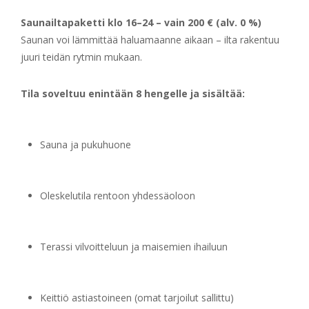
Saunailtapaketti klo 16–24 – vain 200 € (alv. 0 %)
Saunan voi lämmittää haluamaanne aikaan – ilta rakentuu
juuri teidän rytmin mukaan.
Tila soveltuu enintään 8 hengelle ja sisältää:
Sauna ja pukuhuone
Oleskelutila rentoon yhdessäoloon
Terassi vilvoitteluun ja maisemien ihailuun
Keittiö astiastoineen (omat tarjoilut sallittu)