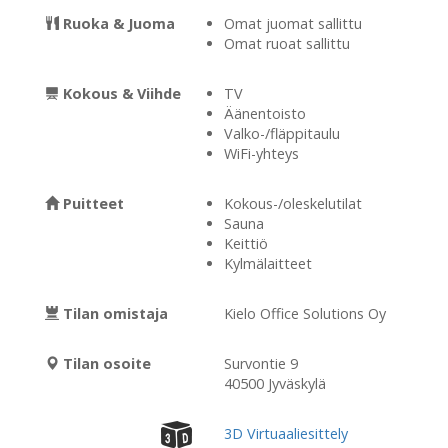
Ruoka & Juoma
Omat juomat sallittu
Omat ruoat sallittu
Kokous & Viihde
TV
Äänentoisto
Valko-/fläppitaulu
WiFi-yhteys
Puitteet
Kokous-/oleskelutilat
Sauna
Keittiö
Kylmälaitteet
Tilan omistaja
Kielo Office Solutions Oy
Tilan osoite
Survontie 9
40500 Jyväskylä
3D Virtuaaliesittely