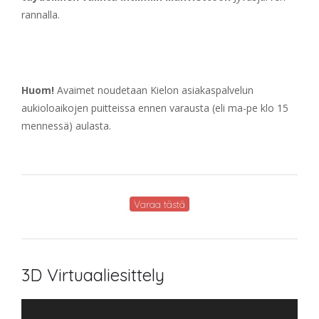
rannalla.
Huom!
Avaimet noudetaan Kielon asiakaspalvelun
aukioloaikojen puitteissa ennen varausta (eli ma-pe klo 15
mennessä) aulasta.
Varaa tästä
3D Virtuaaliesittely