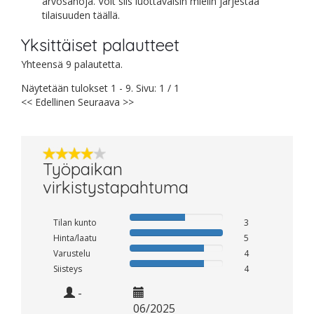
arvosanoja. Voit siis luottavaisin mielin järjestää
tilaisuuden täällä.
Yksittäiset palautteet
Yhteensä 9 palautetta.
Näytetään tulokset 1 - 9. Sivu: 1 / 1
<< Edellinen
Seuraava >>
Työpaikan
virkistystapahtuma
Tilan kunto
3
Hinta/laatu
5
Varustelu
4
Siisteys
4
-
06/2025