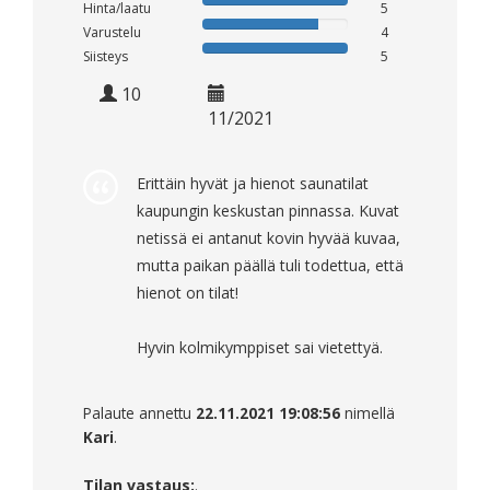
Hinta/laatu
5
Varustelu
4
Siisteys
5
10
11/2021
Erittäin hyvät ja hienot saunatilat
kaupungin keskustan pinnassa. Kuvat
netissä ei antanut kovin hyvää kuvaa,
mutta paikan päällä tuli todettua, että
hienot on tilat!
Hyvin kolmikymppiset sai vietettyä.
Palaute annettu
22.11.2021 19:08:56
nimellä
Kari
.
Tilan vastaus:
.