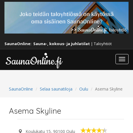
SaunaOnline:
Sauna-, kokous- ja juhlatilat
|
Taloyhtiöt
Togg
navi
SaunaOnline
Selaa saunatiloja
Oulu
Asema Skyline
Asema Skyline
Koulukatu 15, 90100 Oulu