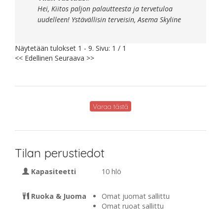
Hei, Kiitos paljon palautteesta ja tervetuloa
uudelleen! Ystävällisin terveisin, Asema Skyline
Näytetään tulokset 1 - 9. Sivu: 1 / 1
<< Edellinen
Seuraava >>
Varaa tästä
Tilan perustiedot
Kapasiteetti
10 hlö
Ruoka & Juoma
Omat juomat sallittu
Omat ruoat sallittu