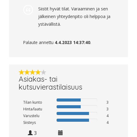
Siistit hyvät tilat. Varaaminen ja sen
jälkeinen yhteydenpito oli helppoa ja
ystävällistä.
Palaute annettu
4.4.2023 14:37:40
.
Asiakas- tai
kutsuvierastilaisuus
Tilan kunto
3
Hinta/laatu
3
Varustelu
4
Siisteys
4
3