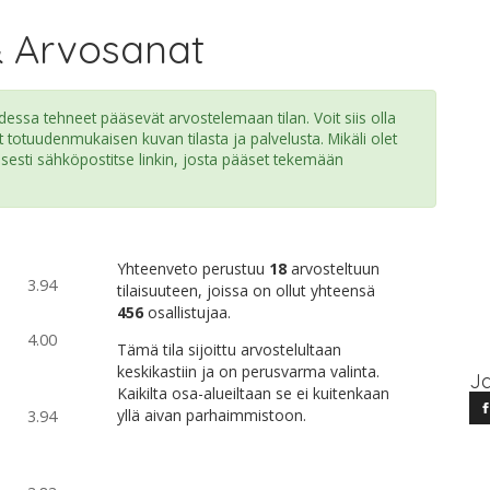
& Arvosanat
ssa tehneet pääsevät arvostelemaan tilan. Voit siis olla
t totuudenmukaisen kuvan tilasta ja palvelusta. Mikäli olet
isesti sähköpostitse linkin, josta pääset tekemään
Yhteenveto perustuu
18
arvosteltuun
3.94
tilaisuuteen, joissa on ollut yhteensä
456
osallistujaa.
4.00
Tämä tila sijoittu arvostelultaan
keskikastiin ja on perusvarma valinta.
Ja
Kaikilta osa-alueiltaan se ei kuitenkaan
yllä aivan parhaimmistoon.
3.94