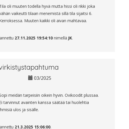
Tila oli muuten todella hyvä mutta hissi oli rikki joka
vähän vaikeutti tilaan menemistä sillä tila sijaitsi 6.
Kerroksessa. Muuten kaikki oli aivan mahtavaa.
 annettu
27.11.2025 19:54:10
nimellä
JK
.
virkistystapahtuma
03/2025
Sopi meidän tarpeisiin oikein hyvin. Ovikoodit plussaa.
Ei tarvinnut avainten kanssa säätää tai huolehtia
ihmisiä ulos ja sisälle.
 annettu
21.3.2025 15:06:00
.