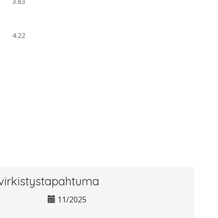
3.83
4.22
virkistystapahtuma
5
11/2025