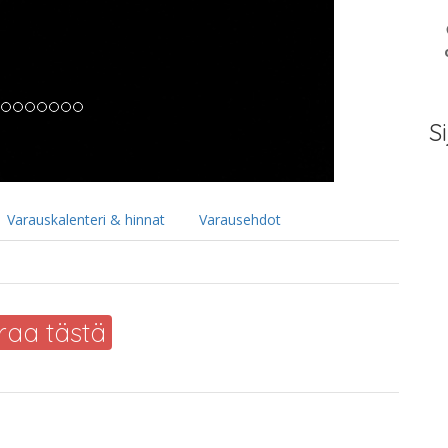
Si
Varauskalenteri & hinnat
Varausehdot
raa tästä