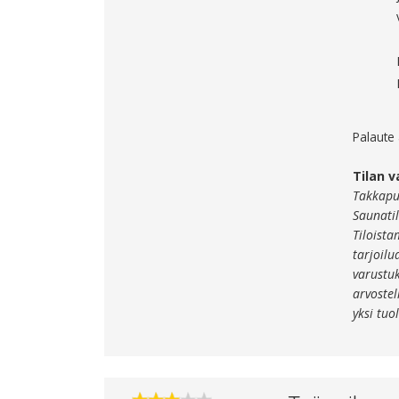
Palaute
Tilan v
Takkapuu
Saunati
Tiloista
tarjoilu
varustuk
arvostel
yksi tuol