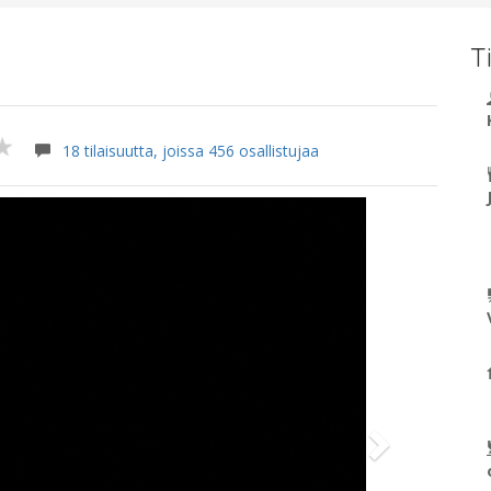
T
18 tilaisuutta, joissa 456 osallistujaa
Next