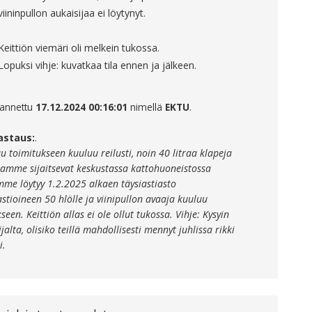
viininpullon aukaisijaa ei löytynyt.
Keittiön viemäri oli melkein tukossa.
Lopuksi vihje: kuvatkaa tila ennen ja jälkeen.
 annettu
17.12.2024 00:16:01
nimellä
EKTU
.
astaus:
.
 toimitukseen kuuluu reilusti, noin 40 litraa klapeja
lamme sijaitsevat keskustassa kattohuoneistossa
mme löytyy 1.2.2025 alkaen täysiastiasto
astioineen 50 hlölle ja viinipullon avaaja kuuluu
seen. Keittiön allas ei ole ollut tukossa. Vihje: Kysyin
ijalta, olisiko teillä mahdollisesti mennyt juhlissa rikki
i.