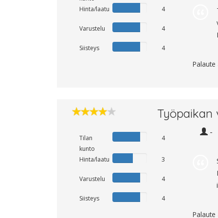
Hinta/laatu
4
Varustelu
4
Siisteys
4
Palaute
Työpaikan 
-
Tilan
4
kunto
Hinta/laatu
3
Varustelu
4
Siisteys
4
Palaute