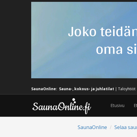
SaunaOnline:
Sauna-, kokous- ja juhlatilat
|
Taloyhtiöt
Etusivu
E
SaunaOnline
Selaa sau