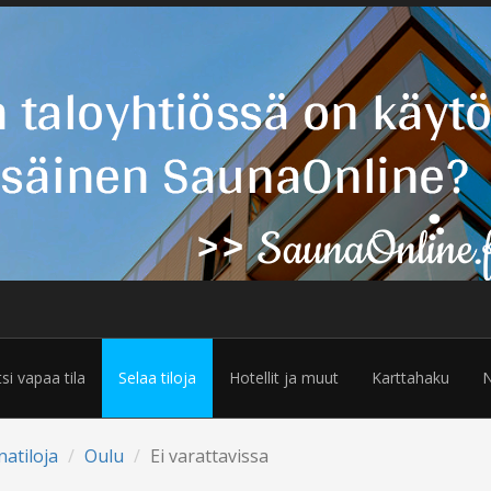
tsi vapaa tila
Selaa tiloja
Hotellit ja muut
Karttahaku
N
natiloja
Oulu
Ei varattavissa