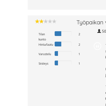
Työpaikan 
5
Tilan
2
kunto
Hinta/laatu
2
Varustelu
1
Siisteys
1