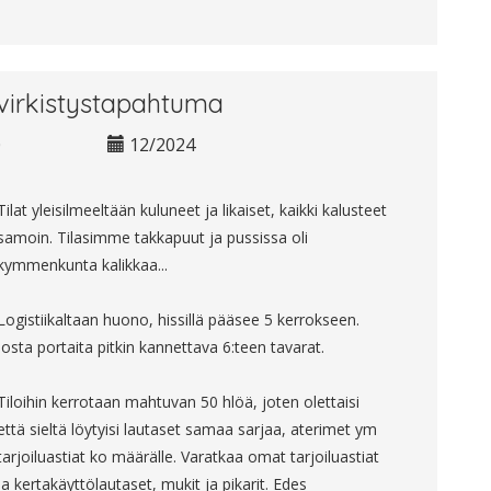
virkistystapahtuma
0
12/2024
Tilat yleisilmeeltään kuluneet ja likaiset, kaikki kalusteet
samoin. Tilasimme takkapuut ja pussissa oli
kymmenkunta kalikkaa...
Logistiikaltaan huono, hissillä pääsee 5 kerrokseen.
josta portaita pitkin kannettava 6:teen tavarat.
Tiloihin kerrotaan mahtuvan 50 hlöä, joten olettaisi
että sieltä löytyisi lautaset samaa sarjaa, aterimet ym
tarjoiluastiat ko määrälle. Varatkaa omat tarjoiluastiat
ja kertakäyttölautaset, mukit ja pikarit. Edes