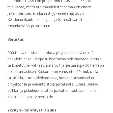
henkilölle. Tilassa on projektorin lisäksi neljä 55″ 4K
televisiota, matriisilla mahdollistat saman ohjelman
jakamisen samanaikaisesti jokaiseen näyttöön.
Keittiönurkkauksesta löydät yleisimmät varusteet
ruoanlaittoon ja tarjoiluun.
Varustus
Päätilassa on istumapaikkoja pöytien ääressä noin 24
henkilölle sekä 3 helposti koottavaa pokeripöytää ja niihin
tarkoitetut pelivälineet, joilla voit järjestää jopa 30 henkilön
pokeriturnauksen. Katsomo on varustettu 19 mukavalla
istuimella, 130″ valkokankaalla, korkean kuvanlaadun
projektorilla ja äänentoistojärjestelmällä. Lisäksi sauna-,
suihku- ja pukuhuonetilat tarjoavat rentouttavan hetken,
kerrallaan jopa 12 henkilölle.
Yksityis- tai yritystilaisuus