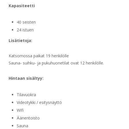
Kapasiteetti
40 seisten
24 istuen
Lisätietoja:
Katsomossa paikat 19 henkilölle
Sauna- suihku- ja pukuhuonetilat ovat 12 henkilölle.
Hintaan sisältyy:
Tilavuokra
Videotykki / esitysnäyttö
Wifi
Äänentoisto
Sauna