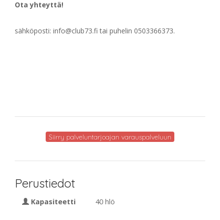
Ota yhteyttä!
sähköposti: info@club73.fi tai puhelin 0503366373.
Siirry palveluntarjoajan varauspalveluun
Perustiedot
Kapasiteetti
40 hlö