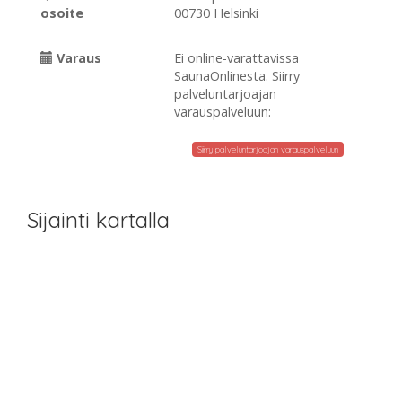
osoite
00730 Helsinki
Varaus
Ei online-varattavissa
SaunaOnlinesta. Siirry
palveluntarjoajan
varauspalveluun:
Siirry palveluntarjoajan varauspalveluun
Sijainti kartalla