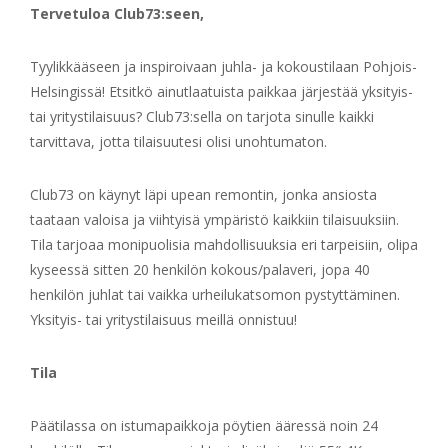
Tervetuloa Club73:seen,
Tyylikkääseen ja inspiroivaan juhla- ja kokoustilaan Pohjois-
Helsingissä! Etsitkö ainutlaatuista paikkaa järjestää yksityis-
tai yritystilaisuus? Club73:sella on tarjota sinulle kaikki
tarvittava, jotta tilaisuutesi olisi unohtumaton.
Club73 on käynyt läpi upean remontin, jonka ansiosta
taataan valoisa ja viihtyisä ympäristö kaikkiin tilaisuuksiin.
Tila tarjoaa monipuolisia mahdollisuuksia eri tarpeisiin, olipa
kyseessä sitten 20 henkilön kokous/palaveri, jopa 40
henkilön juhlat tai vaikka urheilukatsomon pystyttäminen.
Yksityis- tai yritystilaisuus meillä onnistuu!
Tila
Päätilassa on istumapaikkoja pöytien ääressä noin 24