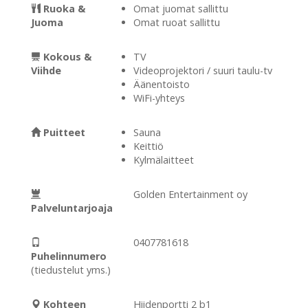
Ruoka &
Omat juomat sallittu
Juoma
Omat ruoat sallittu
Kokous &
TV
Viihde
Videoprojektori / suuri taulu-tv
Äänentoisto
WiFi-yhteys
Puitteet
Sauna
Keittiö
Kylmälaitteet
Golden Entertainment oy
Palveluntarjoaja
0407781618
Puhelinnumero
(tiedustelut yms.)
Kohteen
Hiidenportti 2 b1