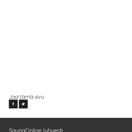
Jaa tämä sivu
SaunaOnline lyhyesti