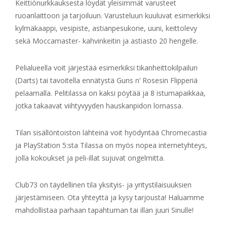
Keittiönurkkauksesta löydät yleisimmät varusteet
ruoanlaittoon ja tarjoiluun. Varusteluun kuuluvat esimerkiksi
kylmäkaappi, vesipiste, astianpesukone, uuni, keittolevy
sekä Moccamaster- kahvinkeitin ja astiasto 20 hengelle.
Pelialueella voit järjestää esimerkiksi tikanheittokilpailun
(Darts) tai tavoitella ennätystä Guns n’ Rosesin Flipperiä
pelaamalla. Pelitilassa on kaksi pöytää ja 8 istumapaikkaa,
jotka takaavat viihtyvyyden hauskanpidon lomassa.
Tilan sisällöntoiston lähteinä voit hyödyntää Chromecastia
ja PlayStation 5:sta Tilassa on myös nopea internetyhteys,
jolla kokoukset ja peli-illat sujuvat ongelmitta.
Club73 on täydellinen tila yksityis- ja yritystilaisuuksien
järjestämiseen. Ota yhteyttä ja kysy tarjousta! Haluamme
mahdollistaa parhaan tapahtuman tai illan juuri Sinulle!