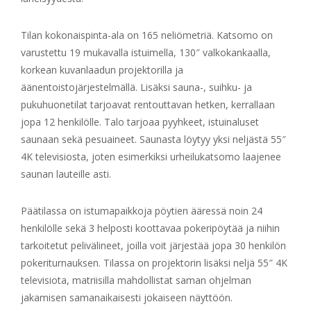
Tilan kokonaispinta-ala on 165 neliömetriä. Katsomo on
varustettu 19 mukavalla istuimella, 130″ valkokankaalla,
korkean kuvanlaadun projektorilla ja
äänentoistojärjestelmällä. Lisäksi sauna-, suihku- ja
pukuhuonetilat tarjoavat rentouttavan hetken, kerrallaan
jopa 12 henkilölle. Talo tarjoaa pyyhkeet, istuinaluset
saunaan sekä pesuaineet. Saunasta löytyy yksi neljästä 55″
4K televisiosta, joten esimerkiksi urheilukatsomo laajenee
saunan lauteille asti.
Päätilassa on istumapaikkoja pöytien ääressä noin 24
henkilölle sekä 3 helposti koottavaa pokeripöytää ja niihin
tarkoitetut pelivälineet, joilla voit järjestää jopa 30 henkilön
pokeriturnauksen. Tilassa on projektorin lisäksi neljä 55″ 4K
televisiota, matriisilla mahdollistat saman ohjelman
jakamisen samanaikaisesti jokaiseen näyttöön.