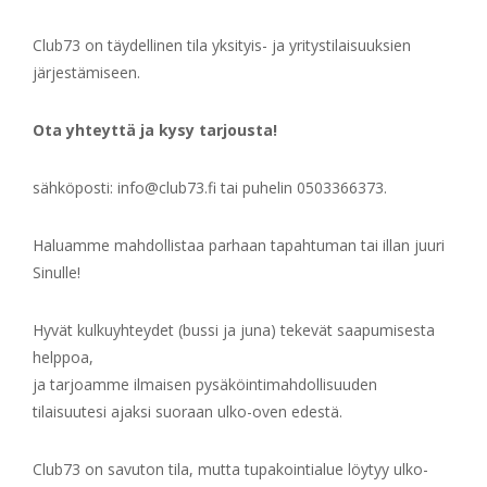
Club73 on täydellinen tila yksityis- ja yritystilaisuuksien
järjestämiseen.
Ota yhteyttä ja kysy tarjousta!
sähköposti: info@club73.fi tai puhelin 0503366373.
Haluamme mahdollistaa parhaan tapahtuman tai illan juuri
Sinulle!
Hyvät kulkuyhteydet (bussi ja juna) tekevät saapumisesta
helppoa,
ja tarjoamme ilmaisen pysäköintimahdollisuuden
tilaisuutesi ajaksi suoraan ulko-oven edestä.
Club73 on savuton tila, mutta tupakointialue löytyy ulko-