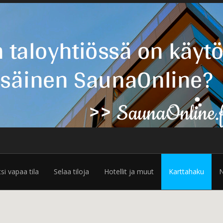
tsi vapaa tila
Selaa tiloja
Hotellit ja muut
Karttahaku
N