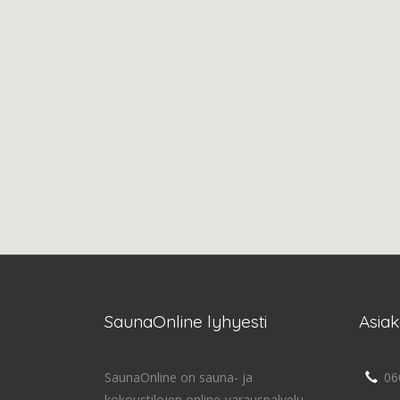
SaunaOnline lyhyesti
Asia
SaunaOnline on sauna- ja
06
kokoustilojen online-varauspalvelu,