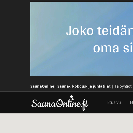
SaunaOnline:
Sauna-, kokous- ja juhlatilat
|
Taloyhtiöt
Etusivu
E