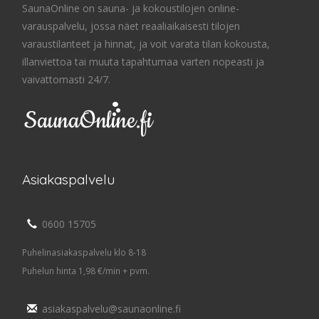
SaunaOnline on sauna- ja kokoustilojen online-
varauspalvelu, jossa näet reaaliaikaisesti tilojen
varaustilanteet ja hinnat, ja voit varata tilan kokousta,
illanviettoa tai muuta tapahtumaa varten nopeasti ja
vaivattomasti 24/7.
Asiakaspalvelu
0600 15705
Puhelinasiakaspalvelu klo 8-18
Puhelun hinta 1,98 €/min + pvm.
asiakaspalvelu@saunaonline.fi