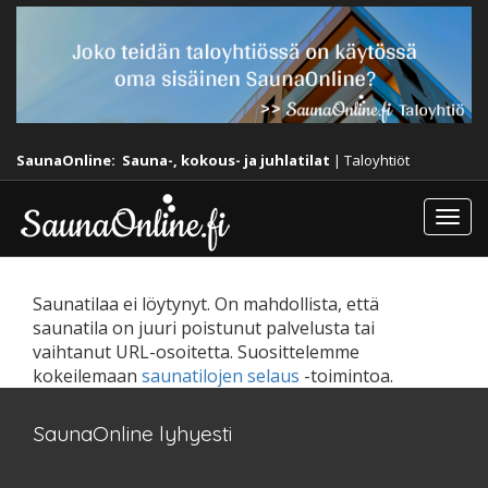
SaunaOnline:
Sauna-, kokous- ja juhlatilat
|
Taloyhtiöt
Togg
navi
Saunatilaa ei löytynyt. On mahdollista, että
saunatila on juuri poistunut palvelusta tai
vaihtanut URL-osoitetta. Suosittelemme
kokeilemaan
saunatilojen selaus
-toimintoa.
SaunaOnline lyhyesti