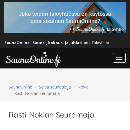
SaunaOnline:
Sauna-, kokous- ja juhlatilat
|
Taloyhtiöt
Togg
navi
SaunaOnline
Selaa saunatiloja
Nokia
Rasti-Nokian Seuramaja
Rasti-Nokian Seuramaja