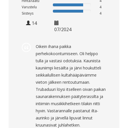
Hinta/laatu
4
Varustelu
4
Siisteys
4
14
07/2024
Oikein ihana paikka
perhekokoontumiseen. Oli helppo
tulla ja vastasi odotuksia. Kauniista
kauniimpi kesäilta ja järvi houkutteli
seikkailullisen kultahääpäivämme
vieton jälkeen rentoutumaan.
Trubaduuri löysi itselleen oivan paikan
saunarakennuksen päätyterassilta ja
intiimiin musiikkihetkeen tilakin riitti
hyvin. Vastarannalle paistanut ilta-
aurinko ja järvellä lipuvat linnut
kruunasivat juhlahetken.