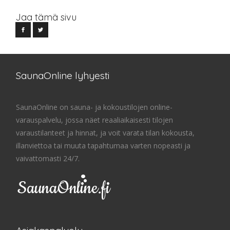
Jaa tämä sivu
SaunaOnline lyhyesti
SaunaOnline on sauna- ja kokoustilojen online-
varauspalvelu, jossa näet reaaliaikaisesti tilojen
varaustilanteet ja hinnat, ja voit varata tilan kokousta,
illanviettoa tai muuta tapahtumaa varten nopeasti ja
vaivattomasti 24/7.