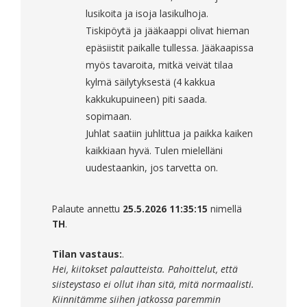
lusikoita ja isoja lasikulhoja.
Tiskipöytä ja jääkaappi olivat hieman
epäsiistit paikalle tullessa. Jääkaapissa
myös tavaroita, mitkä veivät tilaa
kylmä säilytyksestä (4 kakkua
kakkukupuineen) piti saada.
sopimaan.
Juhlat saatiin juhlittua ja paikka kaiken
kaikkiaan hyvä. Tulen mielelläni
uudestaankin, jos tarvetta on.
Palaute annettu
25.5.2026 11:35:15
nimellä
TH
.
Tilan vastaus:
.
Hei, kiitokset palautteista. Pahoittelut, että
siisteystaso ei ollut ihan sitä, mitä normaalisti.
Kiinnitämme siihen jatkossa paremmin