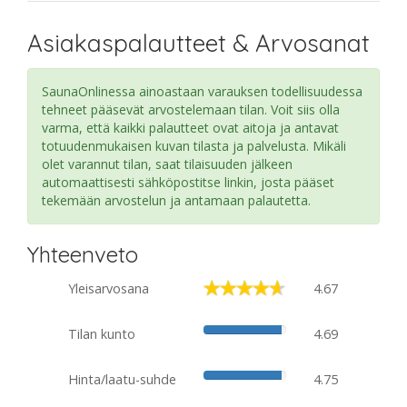
Asiakaspalautteet & Arvosanat
SaunaOnlinessa ainoastaan varauksen todellisuudessa
tehneet pääsevät arvostelemaan tilan. Voit siis olla
varma, että kaikki palautteet ovat aitoja ja antavat
totuudenmukaisen kuvan tilasta ja palvelusta. Mikäli
olet varannut tilan, saat tilaisuuden jälkeen
automaattisesti sähköpostitse linkin, josta pääset
tekemään arvostelun ja antamaan palautetta.
Yhteenveto
Yleisarvosana
4.67
Tilan kunto
4.69
Hinta/laatu-suhde
4.75