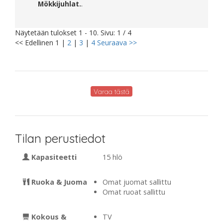
Mökkijuhlat.
.
Näytetään tulokset 1 - 10. Sivu: 1 / 4
<< Edellinen
1
|
2
|
3
|
4
Seuraava >>
Varaa tästä
Tilan perustiedot
Kapasiteetti
15 hlö
Ruoka & Juoma
Omat juomat sallittu
Omat ruoat sallittu
Kokous &
TV