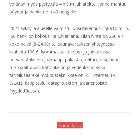
voidaan myös pystyttää 4 x 8 m juhlateltta, jonne mahtuu
pöydät ja penkit noin 40 hengelle.
2021 syksyllä alueelle valmistui uusi rakennus, joka toimii n.
60 henkilön kokous- ja juhlatilana. Tilan hinta on 250 € /
koko päivä (8-24.00) tai saunavarauksen yhteydessä
lisähinta 100 €. Isommassa kokous- ja juhlatilassa
on varustuksena jääkaappi-pakastin, keittiö, liesi, uuni,
mikroaaltouuni, kahvinkeitin ja vedenkeitin sekä
tarjoilusaareke. Kokoustekniikkaa on 75" internet-TV,
WLAN, fläppitaulu, dataprojektori ja äänentoisto
(pyydettäessä).
Varaa tästä