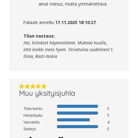
ainut miinus, mutta ymmärrettävä.
Palaute annettu
17.11.2025 18:10:27
.
Tilan vastaus:
.
Hei, kiitokset käynnistänne. Mukava kuulla,
että kaikki meni hyvin. Tervetuloa uudelleen! t.
Elina, Rasti-Nokia
Muu yksityisjuhla
Tilan kunto
5
Hinta/laatu
5
Varustelu
4
Siisteys
5