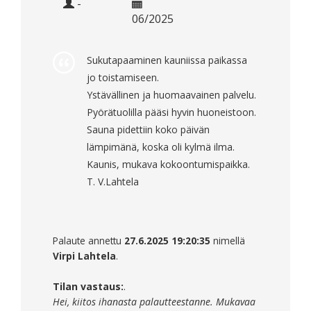
-
06/2025
Sukutapaaminen kauniissa paikassa
jo toistamiseen.
Ystävällinen ja huomaavainen palvelu.
Pyörätuolilla pääsi hyvin huoneistoon.
Sauna pidettiin koko päivän
lämpimänä, koska oli kylmä ilma.
Kaunis, mukava kokoontumispaikka.
T. V.Lahtela
Palaute annettu
27.6.2025 19:20:35
nimellä
Virpi Lahtela
.
Tilan vastaus:
.
Hei, kiitos ihanasta palautteestanne. Mukavaa