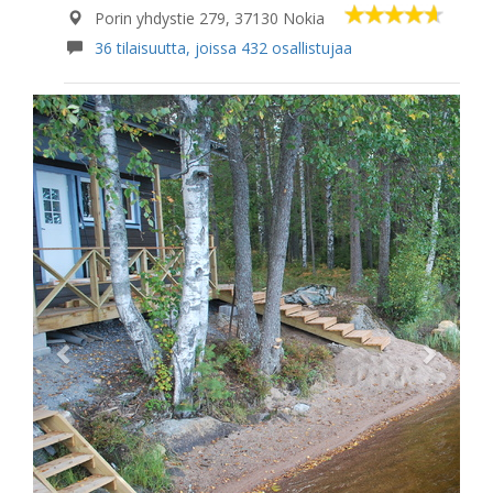
Porin yhdystie 279, 37130 Nokia
36 tilaisuutta, joissa 432 osallistujaa
Previous
Next