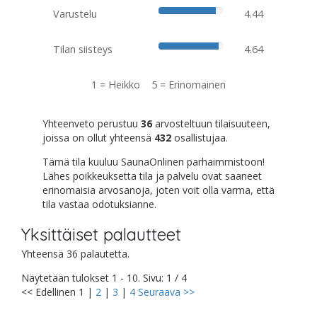
Varustelu
4.44
Tilan siisteys
4.64
1 = Heikko 5 = Erinomainen
Yhteenveto perustuu
36
arvosteltuun tilaisuuteen,
joissa on ollut yhteensä
432
osallistujaa.
Tämä tila kuuluu SaunaOnlinen parhaimmistoon!
Lähes poikkeuksetta tila ja palvelu ovat saaneet
erinomaisia arvosanoja, joten voit olla varma, että
tila vastaa odotuksianne.
Yksittäiset palautteet
Yhteensä 36 palautetta.
Näytetään tulokset 1 - 10. Sivu: 1 / 4
<< Edellinen
1
|
2
|
3
|
4
Seuraava >>