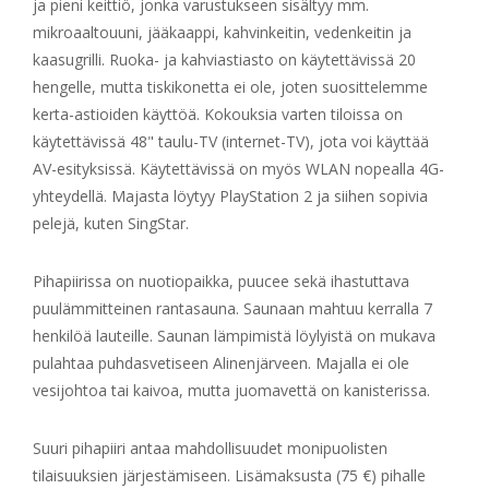
ja pieni keittiö, jonka varustukseen sisältyy mm.
mikroaaltouuni, jääkaappi, kahvinkeitin, vedenkeitin ja
kaasugrilli. Ruoka- ja kahviastiasto on käytettävissä 20
hengelle, mutta tiskikonetta ei ole, joten suosittelemme
kerta-astioiden käyttöä. Kokouksia varten tiloissa on
käytettävissä 48" taulu-TV (internet-TV), jota voi käyttää
AV-esityksissä. Käytettävissä on myös WLAN nopealla 4G-
yhteydellä. Majasta löytyy PlayStation 2 ja siihen sopivia
pelejä, kuten SingStar.
Pihapiirissa on nuotiopaikka, puucee sekä ihastuttava
puulämmitteinen rantasauna. Saunaan mahtuu kerralla 7
henkilöä lauteille. Saunan lämpimistä löylyistä on mukava
pulahtaa puhdasvetiseen Alinenjärveen. Majalla ei ole
vesijohtoa tai kaivoa, mutta juomavettä on kanisterissa.
Suuri pihapiiri antaa mahdollisuudet monipuolisten
tilaisuuksien järjestämiseen. Lisämaksusta (75 €) pihalle