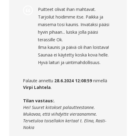
Puitteet olivat ihan mahtavat.
Tarjoilut hoidimme itse. Paikka ja
maisema tosi kaunis. Invataksi pääsi
hyvin pihaan... luiska jolla pääsi
terassille Ok.
Ilma kaunis ja päivä oli ihan loistava!
Saunaa ei käytetty koska kova helle.
Hyvä laituri ja uintimahdollisuus.
Palaute annettu
28.6.2024 12:08:59
nimellä
Virpi Lahtela
.
Tilan vastaus:
.
Hei! Suuret kiitokset palautteestanne.
Mukavaa, että viihdyitte vieraanamme.
Tervetuloa toisellakin kertaa! t. Elina, Rasti-
Nokia