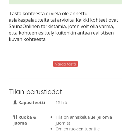
Tästä kohteesta ei vielä ole annettu
asiakaspalautteita tai arvioita. Kaikki kohteet ovat
SaunaOnlinen tarkistamia, joten voit olla varma,
että kohteen esittely kuitenkin antaa realistisen
kuvan kohteesta.
Varaa tästä
Tilan perustiedot
Kapasiteetti
15 hlö
Ruoka &
Tila on anniskelualue (ei omia
Juoma
juomia)
Omien ruokien tuonti ei