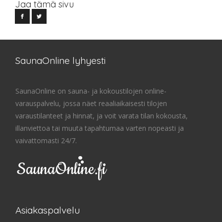
Jaa tämä sivu
SaunaOnline lyhyesti
SaunaOnline on sauna- ja kokoustilojen online-
varauspalvelu, jossa näet reaaliaikaisesti tilojen
varaustilanteet ja hinnat, ja voit varata tilan kokousta,
illanviettoa tai muuta tapahtumaa varten nopeasti ja
vaivattomasti 24/7.
Asiakaspalvelu