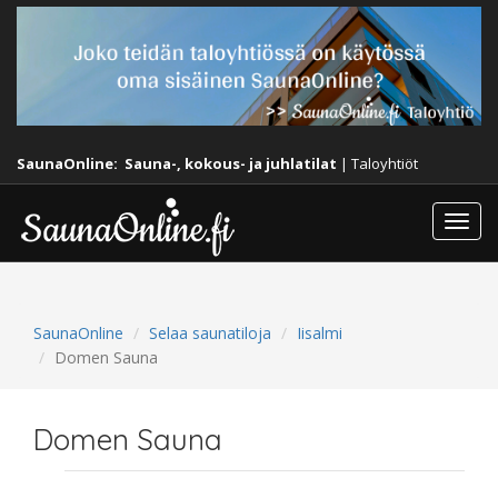
SaunaOnline:
Sauna-, kokous- ja juhlatilat
|
Taloyhtiöt
Togg
navi
SaunaOnline
Selaa saunatiloja
Iisalmi
Domen Sauna
Domen Sauna