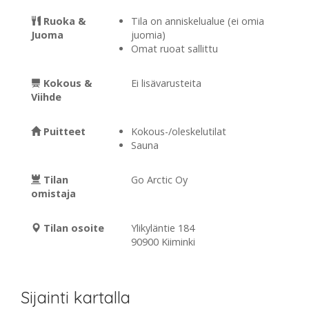
Ruoka &
Tila on anniskelualue (ei omia
Juoma
juomia)
Omat ruoat sallittu
Kokous &
Ei lisävarusteita
Viihde
Puitteet
Kokous-/oleskelutilat
Sauna
Tilan
Go Arctic Oy
omistaja
Tilan osoite
Ylikyläntie 184
90900 Kiiminki
Sijainti kartalla