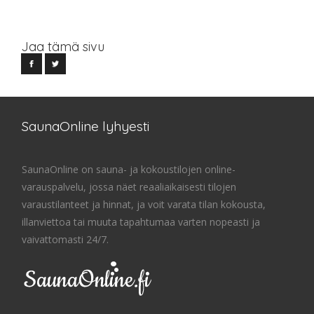
Jaa tämä sivu
SaunaOnline lyhyesti
SaunaOnline on sauna- ja kokoustilojen online-
varauspalvelu, jossa näet reaaliaikaisesti tilojen
varaustilanteet ja hinnat, ja voit varata tilan kokousta,
illanviettoa tai muuta tapahtumaa varten nopeasti ja
vaivattomasti 24/7.