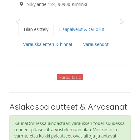
Ylikyläntie 184, 90900 Kiiminki
Previous
Next
Tilan esittely
Lisäpalvelut & tarjoilut
Varauskalenteri & hinnat
Varausehdot
Varaa tästä
Asiakaspalautteet & Arvosanat
SaunaOnlinessa ainoastaan varauksen todellisuudessa
tehneet pääsevät arvostelemaan tilan. Voit siis olla
varma, että kaikki palautteet ovat aitoja ja antavat