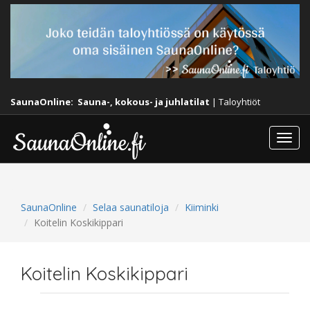
SaunaOnline:
Sauna-, kokous- ja juhlatilat
|
Taloyhtiöt
Togg
navi
SaunaOnline
Selaa saunatiloja
Kiiminki
Koitelin Koskikippari
Koitelin Koskikippari