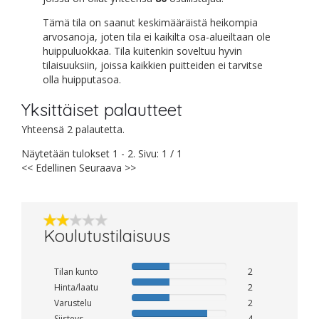
Tämä tila on saanut keskimääräistä heikompia
arvosanoja, joten tila ei kaikilta osa-alueiltaan ole
huippuluokkaa. Tila kuitenkin soveltuu hyvin
tilaisuuksiin, joissa kaikkien puitteiden ei tarvitse
olla huipputasoa.
Yksittäiset palautteet
Yhteensä 2 palautetta.
Näytetään tulokset 1 - 2. Sivu: 1 / 1
<< Edellinen
Seuraava >>
Koulutustilaisuus
Tilan kunto
2
Hinta/laatu
2
Varustelu
2
Siisteys
4