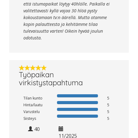
että istumapaikat löytyy 40hlölle. Paikalla ei
valitettavasti kyllä vajaa 30 hlöä pysty
kokoustamaan tv:n äärellä. Mutta otamme
kopin palautteesta ja kehitämme tilaa
tulevaisuutta varten! Oikein hyvää joulun
odotusta.
Työpaikan
virkistystapahtuma
Tilan kunto
5
Hinta/laatu
5
Varustelu
5
Siisteys
5
40
11/2025