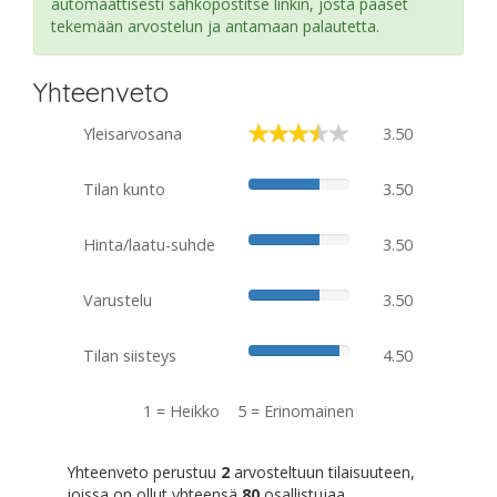
automaattisesti sähköpostitse linkin, josta pääset
tekemään arvostelun ja antamaan palautetta.
Yhteenveto
Yleisarvosana
3.50
Tilan kunto
3.50
Hinta/laatu-suhde
3.50
Varustelu
3.50
Tilan siisteys
4.50
1 = Heikko 5 = Erinomainen
Yhteenveto perustuu
2
arvosteltuun tilaisuuteen,
joissa on ollut yhteensä
80
osallistujaa.