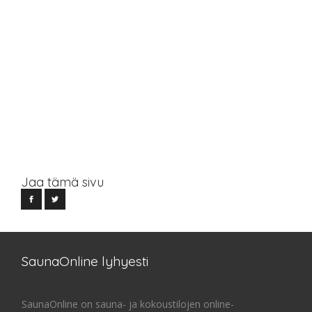
Jaa tämä sivu
SaunaOnline lyhyesti
SaunaOnline on sauna- ja kokoustilojen online-