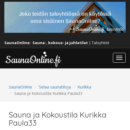
SaunaOnline:
Sauna-, kokous- ja juhlatilat
|
Taloyhtiöt
Togg
navi
SaunaOnline
Selaa saunatiloja
Kurikka
Sauna ja Kokoustila Kurikka Paula33
Sauna ja Kokoustila Kurikka
Paula33