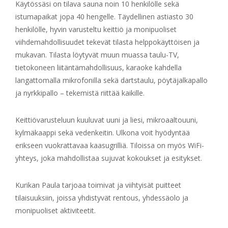
Käytössäsi on tilava sauna noin 10 henkilölle sekä
istumapaikat jopa 40 hengelle. Täydellinen astiasto 30
henkilölle, hyvin varusteltu keittiö ja monipuoliset
viihdemahdollisuudet tekevät tilasta helppokäyttöisen ja
mukavan. Tilasta löytyvät muun muassa taulu-TV,
tietokoneen liitäntämahdollisuus, karaoke kahdella
langattomalla mikrofonilla sekä dartstaulu, pöytäjalkapallo
ja nyrkkipallo – tekemistä riittää kaikille.
Keittiövarusteluun kuuluvat uuni ja liesi, mikroaaltouuni,
kylmäkaappi sekä vedenkeitin. Ulkona voit hyödyntää
erikseen vuokrattavaa kaasugrilliä. Tiloissa on myös WiFi-
yhteys, joka mahdollistaa sujuvat kokoukset ja esitykset.
Kurikan Paula tarjoaa toimivat ja viihtyisät puitteet
tilaisuuksiin, joissa yhdistyvät rentous, yhdessäolo ja
monipuoliset aktiviteetit.