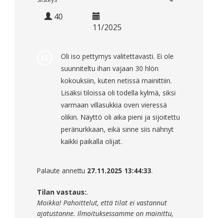
40
11/2025
Oli iso pettymys valitettavasti. Ei ole
suunniteltu ihan vajaan 30 hlön
kokouksiin, kuten netissä mainittiin.
Lisäksi tiloissa oli todella kylmä, siksi
varmaan villasukkia oven vieressä
olikin. Näyttö oli aika pieni ja sijoitettu
peränurkkaan, eikä sinne siis nähnyt
kaikki paikalla olijat.
Palaute annettu
27.11.2025 13:44:33
.
Tilan vastaus:
.
Moikka! Pahoittelut, että tilat ei vastannut
ajatustanne. Ilmoituksessamme on mainittu,