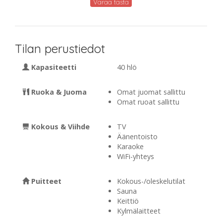
Varaa tästä
Tilan perustiedot
Kapasiteetti
40 hlö
Ruoka & Juoma
Omat juomat sallittu
Omat ruoat sallittu
Kokous & Viihde
TV
Äänentoisto
Karaoke
WiFi-yhteys
Puitteet
Kokous-/oleskelutilat
Sauna
Keittiö
Kylmälaitteet