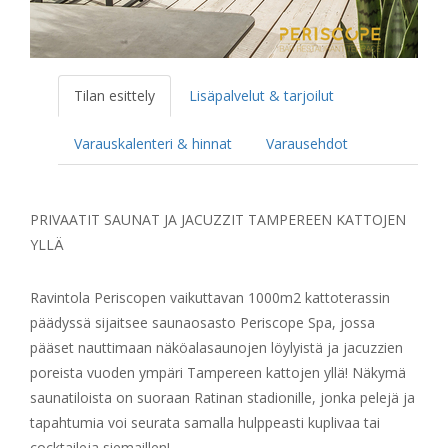
Tilan esittely
Lisäpalvelut & tarjoilut
Varauskalenteri & hinnat
Varausehdot
PRIVAATIT SAUNAT JA JACUZZIT TAMPEREEN KATTOJEN
YLLÄ
Ravintola Periscopen vaikuttavan 1000m2 kattoterassin
päädyssä sijaitsee saunaosasto Periscope Spa, jossa
pääset nauttimaan näköalasaunojen löylyistä ja jacuzzien
poreista vuoden ympäri Tampereen kattojen yllä! Näkymä
saunatiloista on suoraan Ratinan stadionille, jonka pelejä ja
tapahtumia voi seurata samalla hulppeasti kuplivaa tai
cocktaileja siemaillen!