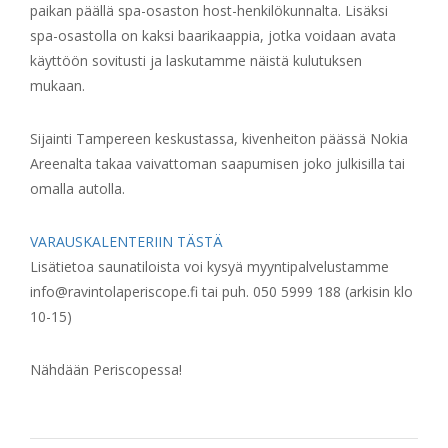
paikan päällä spa-osaston host-henkilökunnalta. Lisäksi
spa-osastolla on kaksi baarikaappia, jotka voidaan avata
käyttöön sovitusti ja laskutamme näistä kulutuksen
mukaan.
Sijainti Tampereen keskustassa, kivenheiton päässä Nokia
Areenalta takaa vaivattoman saapumisen joko julkisilla tai
omalla autolla.
VARAUSKALENTERIIN TÄSTÄ
Lisätietoa saunatiloista voi kysyä myyntipalvelustamme
info@ravintolaperiscope.fi tai puh. 050 5999 188 (arkisin klo
10-15)
Nähdään Periscopessa!