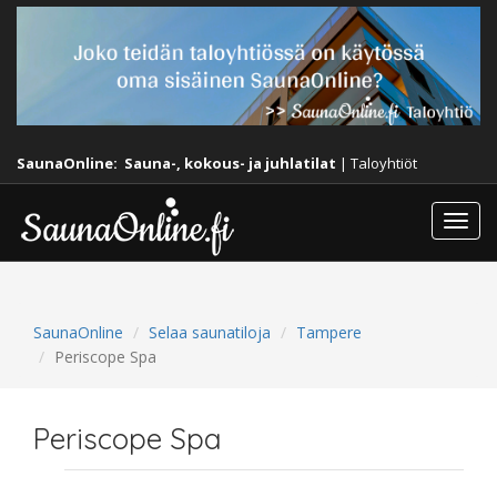
SaunaOnline:
Sauna-, kokous- ja juhlatilat
|
Taloyhtiöt
Togg
navi
SaunaOnline
Selaa saunatiloja
Tampere
Periscope Spa
Periscope Spa