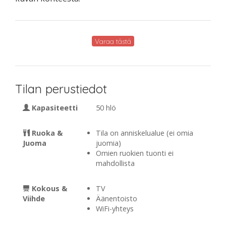
Varaa tästä
Tilan perustiedot
Kapasiteetti
50 hlö
Ruoka &
Tila on anniskelualue (ei omia
Juoma
juomia)
Omien ruokien tuonti ei
mahdollista
Kokous &
TV
Viihde
Äänentoisto
WiFi-yhteys