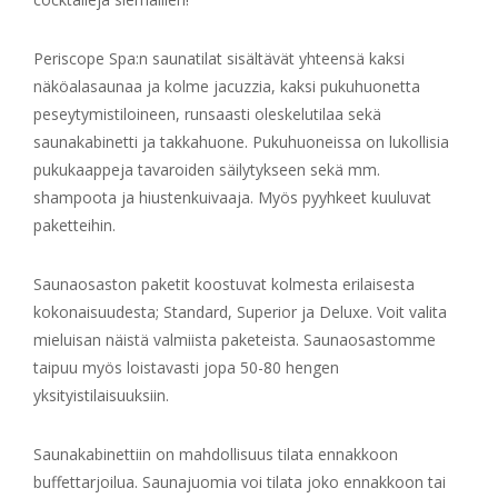
Periscope Spa:n saunatilat sisältävät yhteensä kaksi
näköalasaunaa ja kolme jacuzzia, kaksi pukuhuonetta
peseytymistiloineen, runsaasti oleskelutilaa sekä
saunakabinetti ja takkahuone. Pukuhuoneissa on lukollisia
pukukaappeja tavaroiden säilytykseen sekä mm.
shampoota ja hiustenkuivaaja. Myös pyyhkeet kuuluvat
paketteihin.
Saunaosaston paketit koostuvat kolmesta erilaisesta
kokonaisuudesta; Standard, Superior ja Deluxe. Voit valita
mieluisan näistä valmiista paketeista. Saunaosastomme
taipuu myös loistavasti jopa 50-80 hengen
yksityistilaisuuksiin.
Saunakabinettiin on mahdollisuus tilata ennakkoon
buffettarjoilua. Saunajuomia voi tilata joko ennakkoon tai