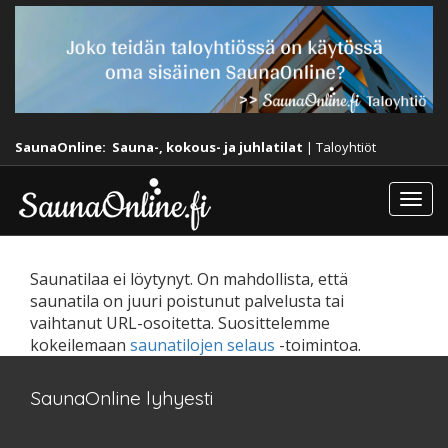
SaunaOnline:
Sauna-, kokous- ja juhlatilat
|
Taloyhtiöt
Togg
navi
Saunatilaa ei löytynyt. On mahdollista, että
saunatila on juuri poistunut palvelusta tai
vaihtanut URL-osoitetta. Suosittelemme
kokeilemaan
saunatilojen selaus
-toimintoa.
SaunaOnline lyhyesti