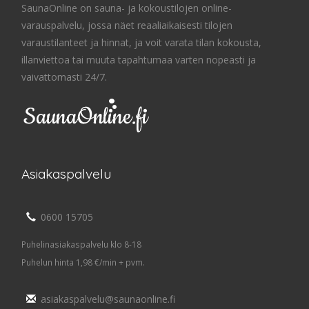
SaunaOnline on sauna- ja kokoustilojen online-
varauspalvelu, jossa näet reaaliaikaisesti tilojen
varaustilanteet ja hinnat, ja voit varata tilan kokousta,
illanviettoa tai muuta tapahtumaa varten nopeasti ja
vaivattomasti 24/7.
Asiakaspalvelu
0600 15705
Puhelinasiakaspalvelu klo 8-18
Puhelun hinta 1,98 €/min + pvm.
asiakaspalvelu@saunaonline.fi