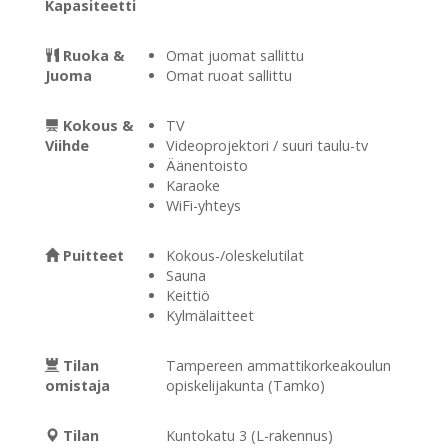
Kapasiteetti
Ruoka &
Omat juomat sallittu
Juoma
Omat ruoat sallittu
Kokous &
TV
Viihde
Videoprojektori / suuri taulu-tv
Äänentoisto
Karaoke
WiFi-yhteys
Puitteet
Kokous-/oleskelutilat
Sauna
Keittiö
Kylmälaitteet
Tilan
Tampereen ammattikorkeakoulun
omistaja
opiskelijakunta (Tamko)
Tilan
Kuntokatu 3 (L-rakennus)