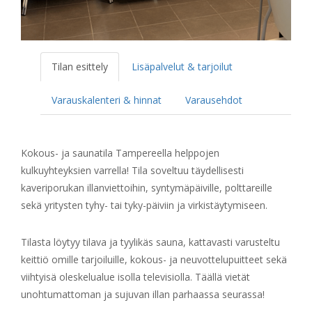
Tilan esittely
Lisäpalvelut & tarjoilut
Varauskalenteri & hinnat
Varausehdot
Kokous- ja saunatila Tampereella helppojen
kulkuyhteyksien varrella! Tila soveltuu täydellisesti
kaveriporukan illanviettoihin, syntymäpäiville, polttareille
sekä yritysten tyhy- tai tyky-päiviin ja virkistäytymiseen.
Tilasta löytyy tilava ja tyylikäs sauna, kattavasti varusteltu
keittiö omille tarjoiluille, kokous- ja neuvottelupuitteet sekä
viihtyisä oleskelualue isolla televisiolla. Täällä vietät
unohtumattoman ja sujuvan illan parhaassa seurassa!