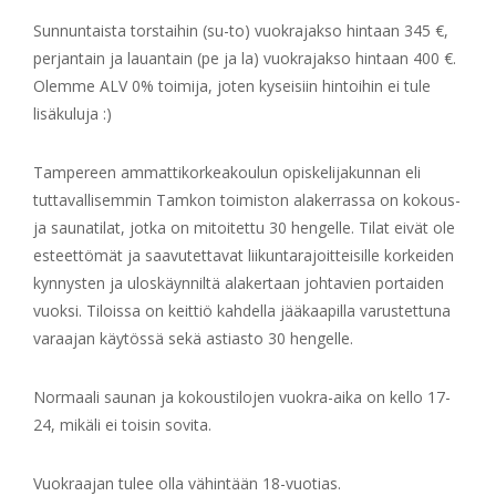
Sunnuntaista torstaihin (su-to) vuokrajakso hintaan 345 €,
perjantain ja lauantain (pe ja la) vuokrajakso hintaan 400 €.
Olemme ALV 0% toimija, joten kyseisiin hintoihin ei tule
lisäkuluja :)
Tampereen ammattikorkeakoulun opiskelijakunnan eli
tuttavallisemmin Tamkon toimiston alakerrassa on kokous-
ja saunatilat, jotka on mitoitettu 30 hengelle. Tilat eivät ole
esteettömät ja saavutettavat liikuntarajoitteisille korkeiden
kynnysten ja uloskäynniltä alakertaan johtavien portaiden
vuoksi. Tiloissa on keittiö kahdella jääkaapilla varustettuna
varaajan käytössä sekä astiasto 30 hengelle.
Normaali saunan ja kokoustilojen vuokra-aika on kello 17-
24, mikäli ei toisin sovita.
Vuokraajan tulee olla vähintään 18-vuotias.