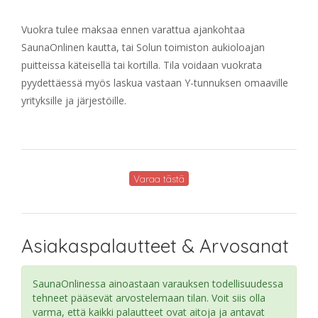
Vuokra tulee maksaa ennen varattua ajankohtaa
SaunaOnlinen kautta, tai Solun toimiston aukioloajan
puitteissa käteisellä tai kortilla. Tila voidaan vuokrata
pyydettäessä myös laskua vastaan Y-tunnuksen omaaville
yrityksille ja järjestöille.
Varaa tästä
Asiakaspalautteet & Arvosanat
SaunaOnlinessa ainoastaan varauksen todellisuudessa
tehneet pääsevät arvostelemaan tilan. Voit siis olla
varma, että kaikki palautteet ovat aitoja ja antavat