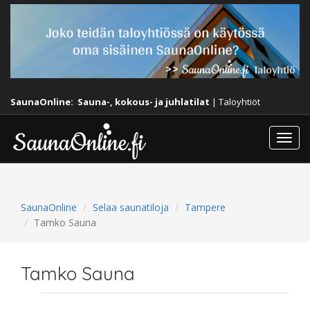
SaunaOnline:
Sauna-, kokous- ja juhlatilat
|
Taloyhtiöt
Togg
navi
SaunaOnline
Selaa saunatiloja
Tampere
Tamko Sauna
Tamko Sauna