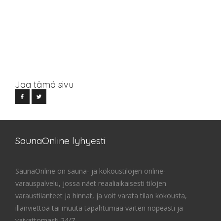
Jaa tämä sivu
SaunaOnline lyhyesti
SaunaOnline on sauna- ja kokoustilojen online-
varauspalvelu, jossa näet reaaliaikaisesti tilojen
varaustilanteet ja hinnat, ja voit varata tilan kokousta,
illanviettoa tai muuta tapahtumaa varten nopeasti ja
vaivattomasti 24/7.