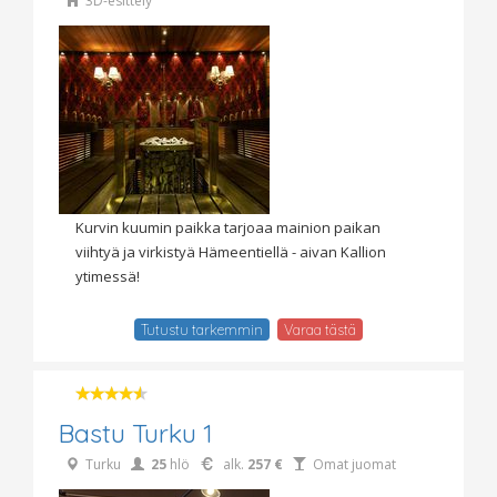
3D-esittely
Kurvin kuumin paikka tarjoaa mainion paikan
viihtyä ja virkistyä Hämeentiellä - aivan Kallion
ytimessä!
Tutustu tarkemmin
Varaa tästä
Bastu Turku 1
Turku
25
hlö
alk.
257 €
Omat juomat