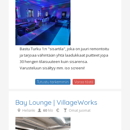
Bastu Turku 1:n "sisartila", joka on juuri remontoitu
ja tarjoaa vähintään yhtä laadukkaat puitteet jopa
30 hengen tilaisuuteen kuin sisarensa.
Varusteluun sisältyy mm. iso screeni!
Tutustu tarkemmin
Varaa tästä
Bay Lounge | VillageWorks
Helsinki
60
hlö
Omat juomat