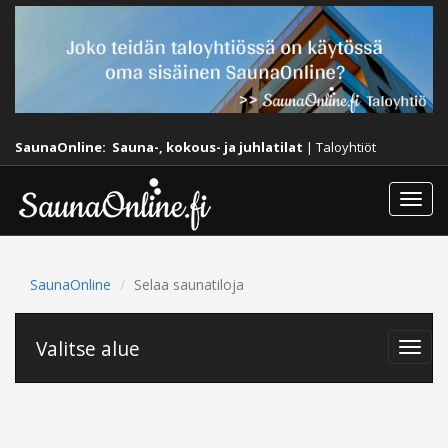
SaunaOnline:
Sauna-, kokous- ja juhlatilat
|
Taloyhtiöt
Togg
navi
SaunaOnline
Selaa saunatiloja
Valitse alue