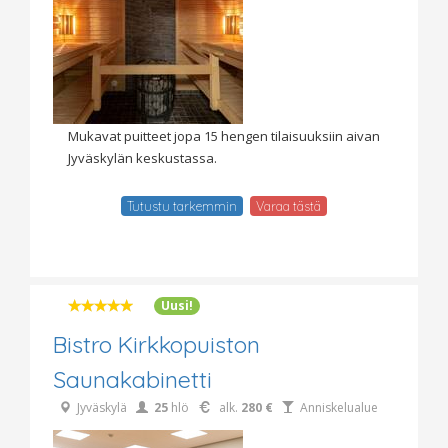
Mukavat puitteet jopa 15 hengen tilaisuuksiin aivan
Jyväskylän keskustassa.
Tutustu tarkemmin
Varaa tästä
Uusi!
Bistro Kirkkopuiston
Saunakabinetti
Jyväskylä
25
hlö
alk.
280 €
Anniskelualue