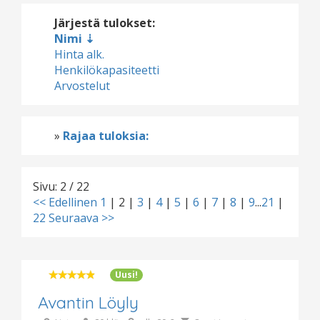
Järjestä tulokset:
Nimi
Hinta alk.
Henkilökapasiteetti
Arvostelut
»
Rajaa tuloksia:
Sivu: 2 / 22
<< Edellinen
1
|
2
|
3
|
4
|
5
|
6
|
7
|
8
|
9
...
21
|
22
Seuraava >>
Uusi!
Avantin Löyly