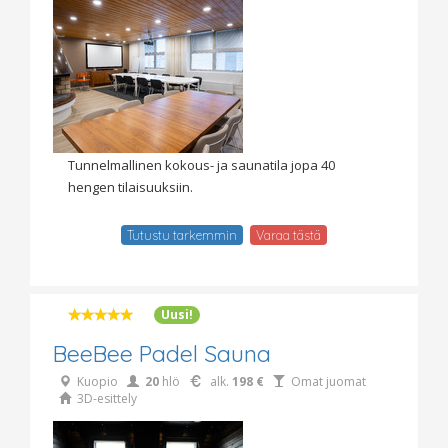
Tunnelmallinen kokous- ja saunatila jopa 40
hengen tilaisuuksiin.
Tutustu tarkemmin
Varaa tästä
Uusi!
BeeBee Padel Sauna
Kuopio
20
hlö
alk.
198 €
Omat juomat
3D-esittely