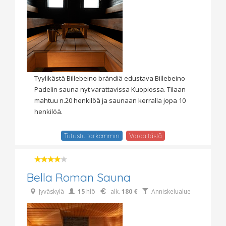
Tyylikästä Billebeino brändiä edustava Billebeino
Padelin sauna nyt varattavissa Kuopiossa. Tilaan
mahtuu n.20 henkilöä ja saunaan kerralla jopa 10
henkilöä.
Tutustu tarkemmin
Varaa tästä
Bella Roman Sauna
Jyväskylä
15
hlö
alk.
180 €
Anniskelualue