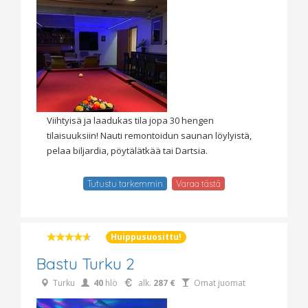
Viihtyisä ja laadukas tila jopa 30 hengen
tilaisuuksiin! Nauti remontoidun saunan löylyistä,
pelaa biljardia, pöytälätkää tai Dartsia.
Tutustu tarkemmin
Varaa tästä
Huippusuosittu!
Bastu Turku 2
Turku
40
hlö
alk.
287 €
Omat juomat