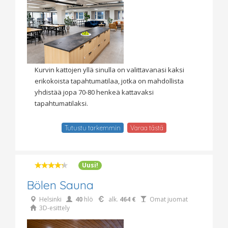
Kurvin kattojen yllä sinulla on valittavanasi kaksi
erikokoista tapahtumatilaa, jotka on mahdollista
yhdistää jopa 70-80 henkeä kattavaksi
tapahtumatilaksi.
Tutustu tarkemmin
Varaa tästä
Uusi!
Bölen Sauna
Helsinki
40
hlö
alk.
464 €
Omat juomat
3D-esittely