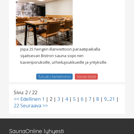
Jopa 25 hengen illanviettoon paraatipaikalla
sijaitsevan Bistron sauna sopii niin
kaveriporukoille, urheilujoukkueille ja yrityksille.
Tutustu tarkemmin
Varaa tästä
Sivu: 2 / 22
<< Edellinen
1
|
2
|
3
|
4
|
5
|
6
|
7
|
8
|
9
...
21
|
22
Seuraava >>
SaunaOnline lyhyesti