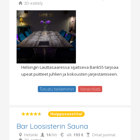
3D-esittely
Helsingin Lauttasaaressa sijaitseva Bank55 tarjoaa
upeat puitteet juhlien ja kokousten järjestämiseen.
Tutustu tarkemmin
Varaa tästä
Huippusuosittu!
Bar Loosisterin Sauna
Helsinki
16
hlö
alk.
193 €
Omat juomat