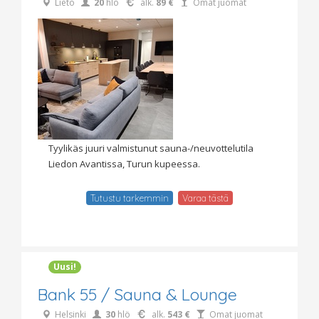
Lieto
20
hlö
alk.
89 €
Omat juomat
Tyylikäs juuri valmistunut sauna-/neuvottelutila
Liedon Avantissa, Turun kupeessa.
Tutustu tarkemmin
Varaa tästä
Uusi!
Bank 55 / Sauna & Lounge
Helsinki
30
hlö
alk.
543 €
Omat juomat