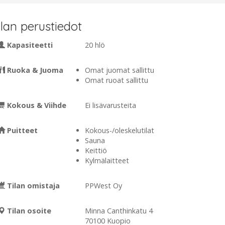
ilan perustiedot
Kapasiteetti
20 hlö
Ruoka & Juoma
Omat juomat sallittu
Omat ruoat sallittu
Kokous & Viihde
Ei lisävarusteita
Puitteet
Kokous-/oleskelutilat
Sauna
Keittiö
Kylmälaitteet
Tilan omistaja
PPWest Oy
Tilan osoite
Minna Canthinkatu 4
70100 Kuopio