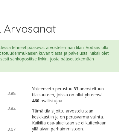
& Arvosanat
ssa tehneet pääsevät arvostelemaan tilan. Voit siis olla
t totuudenmukaisen kuvan tilasta ja palvelusta. Mikäli olet
isesti sähköpostitse linkin, josta pääset tekemään
Yhteenveto perustuu
33
arvosteltuun
3.88
tilaisuuteen, joissa on ollut yhteensä
460
osallistujaa.
3.82
Tämä tila sijoittu arvostelultaan
keskikastiin ja on perusvarma valinta.
Kaikilta osa-alueiltaan se ei kuitenkaan
yllä aivan parhaimmistoon.
3.67