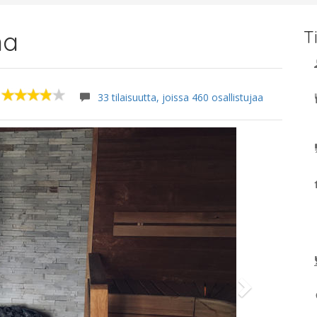
na
T
33 tilaisuutta, joissa 460 osallistujaa
Next