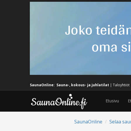
SaunaOnline:
Sauna-, kokous- ja juhlatilat
|
Taloyhtiöt
Etusivu
E
SaunaOnline
Selaa sau