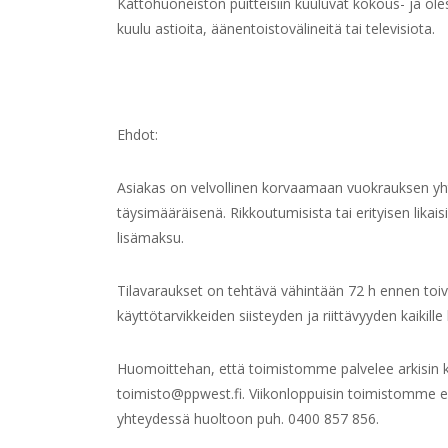
Kattohuoneiston puitteisiin kuuluvat kokous- ja oles
kuulu astioita, äänentoistovälineitä tai televisiota.
Ehdot:
Asiakas on velvollinen korvaamaan vuokrauksen yht
täysimääräisenä. Rikkoutumisista tai erityisen likaisi
lisämaksu.
Tilavaraukset on tehtävä vähintään 72 h ennen toi
käyttötarvikkeiden siisteyden ja riittävyyden kaikille k
Huomoittehan, että toimistomme palvelee arkisin kl
toimisto@ppwest.fi. Viikonloppuisin toimistomme ei
yhteydessä huoltoon puh. 0400 857 856.