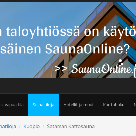
tsi vapaa tila
Selaa tiloja
Hotellit ja muut
Karttahaku
N
natiloja
Kuopio
Sataman Kattosauna