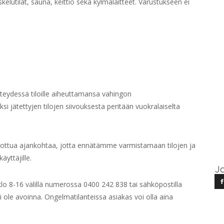
kelutilat, sauna, keittiö sekä kylmälaitteet. Varustukseen ei
eydessä tiloille aiheuttamansa vahingon
ksi jätettyjen tilojen siivouksesta peritään vuokralaiselta
vottua ajankohtaa, jotta ennätämme varmistamaan tilojen ja
äyttäjille.
Ja
o 8-16 välillä numerossa 0400 242 838 tai sähköpostilla
 ole avoinna. Ongelmatilanteissa asiakas voi olla aina