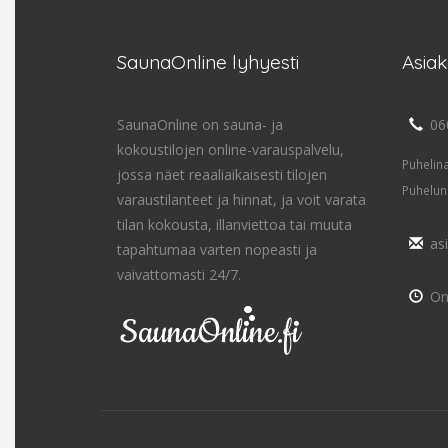
SaunaOnline lyhyesti
Asia
SaunaOnline on sauna- ja
06
kokoustilojen online-varauspalvelu,
Puhelin
jossa näet reaaliaikaisesti tilojen
Puhelun
varaustilanteet ja hinnat, ja voit varata
tilan kokousta, illanviettoa tai muuta
as
tapahtumaa varten nopeasti ja
vaivattomasti 24/7.
On