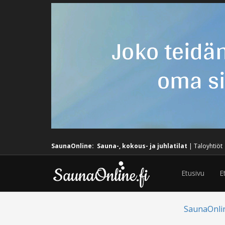
SaunaOnline:
Sauna-, kokous- ja juhlatilat
|
Taloyhtiöt
Etusivu
E
SaunaOnli