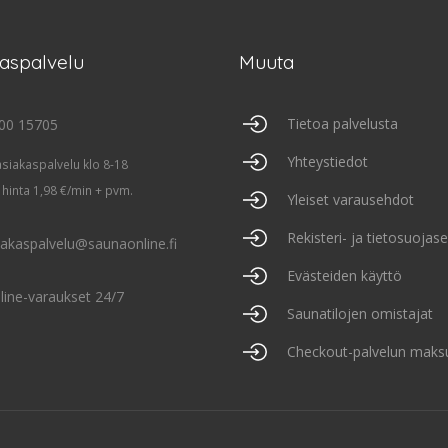
kaspalvelu
Muuta
Tietoa palvelusta
00 15705
Yhteystiedot
asiakaspalvelu klo 8-18
 hinta 1,98 €/min + pvm.
Yleiset varausehdot
Rekisteri- ja tietosuojas
iakaspalvelu@saunaonline.fi
Evästeiden käyttö
line-varaukset 24/7
Saunatilojen omistajat
Checkout-palvelun maks