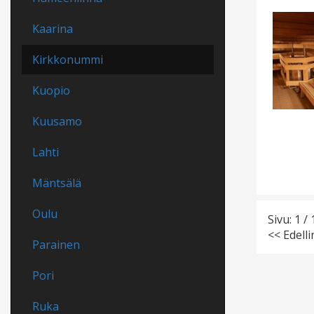
Kaarina
Kirkkonummi
Kuopio
Kuusamo
Lahti
Mäntsälä
Oulu
Sivu: 1 / 
<< Edell
Parainen
Pori
Ruka