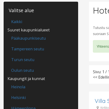
Hot
Valitse alue
Kaikki
Tutustu sa
Suuret kaupunkialueet
suoraan S
Pääkaupunkiseutu
Yhteensä
Tampereen seutu
Turun seutu
Oulun seutu
Sivu: 1 / 
<< Edell
Kaupungit ja kunnat
Heinola
Helsinki
Villa 
Hämeenlinna
Kirkk