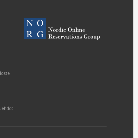
eloste
uehdot