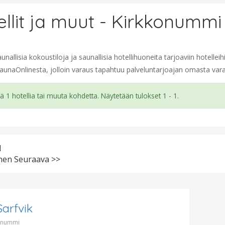
ellit ja muut - Kirkkonummi
unallisia kokoustiloja ja saunallisia hotellihuoneita tarjoaviin hotellei
aunaOnlinesta, jolloin varaus tapahtuu palveluntarjoajan omasta vara
 1 hotellia tai muuta kohdetta. Näytetään tulokset 1 - 1.
1
inen
Seuraava >>
Sarfvik
onummi