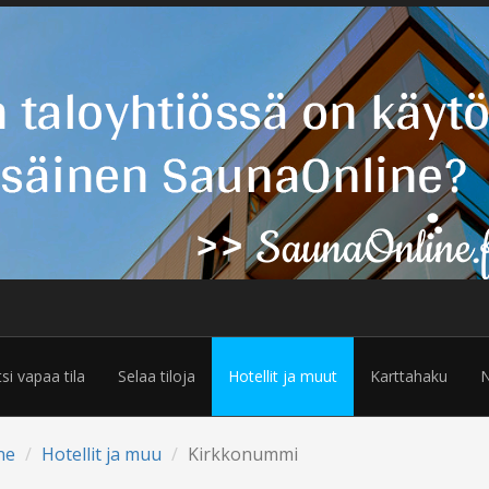
tsi vapaa tila
Selaa tiloja
Hotellit ja muut
Karttahaku
N
ne
Hotellit ja muu
Kirkkonummi