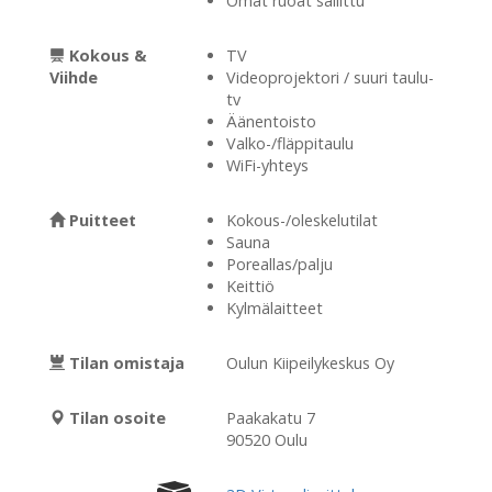
Omat ruoat sallittu
Kokous &
TV
Viihde
Videoprojektori / suuri taulu-
tv
Äänentoisto
Valko-/fläppitaulu
WiFi-yhteys
Puitteet
Kokous-/oleskelutilat
Sauna
Poreallas/palju
Keittiö
Kylmälaitteet
Tilan omistaja
Oulun Kiipeilykeskus Oy
Tilan osoite
Paakakatu 7
90520 Oulu