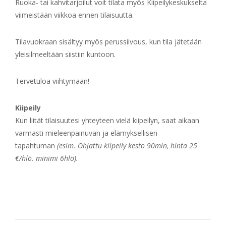
Ruoka- tai kahvitarjoilut voit tilata myös Kiipeilykeskukselta
viimeistään viikkoa ennen tilaisuutta.
Tilavuokraan sisältyy myös perussiivous, kun tila jätetään
yleisilmeeltään siistiin kuntoon.
Tervetuloa viihtymään!
Kiipeily
Kun liität tilaisuutesi yhteyteen vielä kiipeilyn, saat aikaan
varmasti mieleenpainuvan ja elämyksellisen
tapahtuman
(esim. Ohjattu kiipeily kesto 90min, hinta 25
€/hlö. minimi 6hlö).