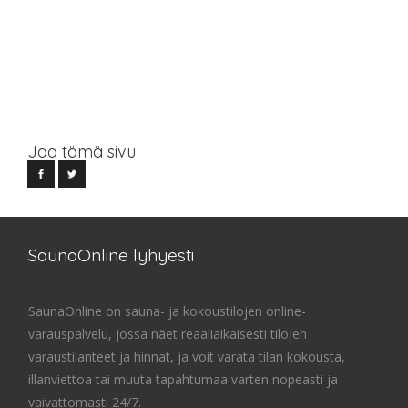
Jaa tämä sivu
SaunaOnline lyhyesti
SaunaOnline on sauna- ja kokoustilojen online-
varauspalvelu, jossa näet reaaliaikaisesti tilojen
varaustilanteet ja hinnat, ja voit varata tilan kokousta,
illanviettoa tai muuta tapahtumaa varten nopeasti ja
vaivattomasti 24/7.