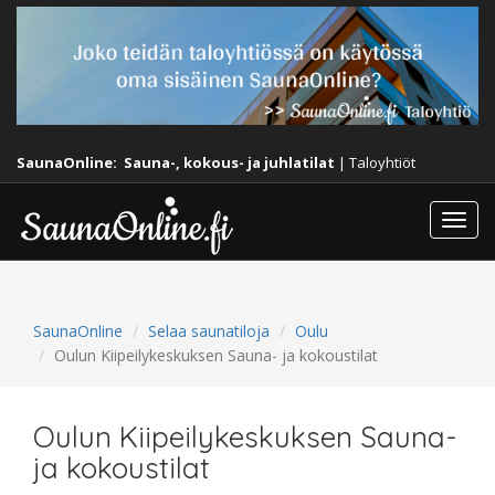
SaunaOnline:
Sauna-, kokous- ja juhlatilat
|
Taloyhtiöt
Togg
navi
SaunaOnline
Selaa saunatiloja
Oulu
Oulun Kiipeilykeskuksen Sauna- ja kokoustilat
Oulun Kiipeilykeskuksen Sauna-
ja kokoustilat