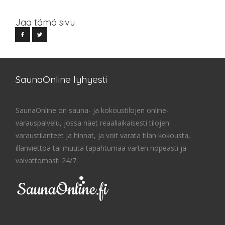
Jaa tämä sivu
SaunaOnline lyhyesti
SaunaOnline on sauna- ja kokoustilojen online-
varauspalvelu, jossa näet reaaliaikaisesti tilojen
varaustilanteet ja hinnat, ja voit varata tilan kokousta,
illanviettoa tai muuta tapahtumaa varten nopeasti ja
vaivattomasti 24/7.