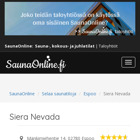
SaunaOnline:
Sauna-, kokous- ja juhlatilat
|
Taloyhtiöt
Togg
navi
SaunaOnline
Selaa saunatiloja
Espoo
Siera Nevada
Siera Nevada
Mänkimiehentie 14, 02780 Espoo