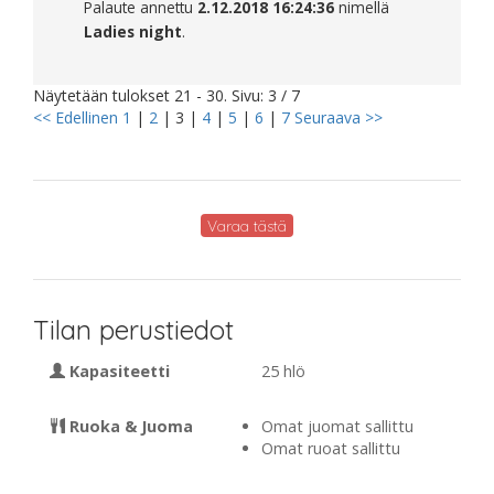
Palaute annettu
2.12.2018 16:24:36
nimellä
Ladies night
.
Näytetään tulokset 21 - 30. Sivu: 3 / 7
<< Edellinen
1
|
2
|
3
|
4
|
5
|
6
|
7
Seuraava >>
Varaa tästä
Tilan perustiedot
Kapasiteetti
25 hlö
Ruoka & Juoma
Omat juomat sallittu
Omat ruoat sallittu