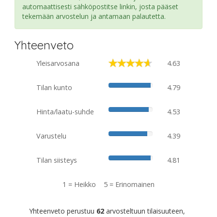
automaattisesti sähköpostitse linkin, josta pääset
tekemään arvostelun ja antamaan palautetta.
Yhteenveto
Yleisarvosana
4.63
Tilan kunto
4.79
Hinta/laatu-suhde
4.53
Varustelu
4.39
Tilan siisteys
4.81
1 = Heikko 5 = Erinomainen
Yhteenveto perustuu
62
arvosteltuun tilaisuuteen,