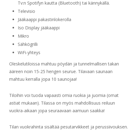
Tv:n Spotifyn kautta (Bluetooth) tai kännykällä.
Televisio
Jääkaappi pakastinlokerolla
Iso Display jääkaappi
Mikro
Sähkögrilli
WiFi-yhteys
Oleskelutiloissa mahtuu pöydän ja tunnelmallisen takan
ääreen noin 15-25 hengen seurue. Tilavaan saunaan
mahtuu kerralla jopa 10 saunojaa!
Tiloihin voi tuoda vapaasti omia ruokia ja juomia (omat
astiat mukaan). Tilassa on myös mahdollisuus reiluun
vuokra-aikaan jopa seuraavaan aamuun saakka!
Tilan vuokrahinta sisältää pesutarvikkeet ja perussiivouksen.