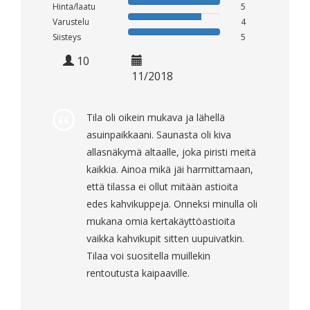
Hinta/laatu
5
Varustelu
4
Siisteys
5
10
11/2018
Tila oli oikein mukava ja lähellä
asuinpaikkaani. Saunasta oli kiva
allasnäkymä altaalle, joka piristi meitä
kaikkia. Ainoa mikä jäi harmittamaan,
että tilassa ei ollut mitään astioita
edes kahvikuppeja. Onneksi minulla oli
mukana omia kertakäyttöastioita
vaikka kahvikupit sitten uupuivatkin.
Tilaa voi suositella muillekin
rentoutusta kaipaaville.