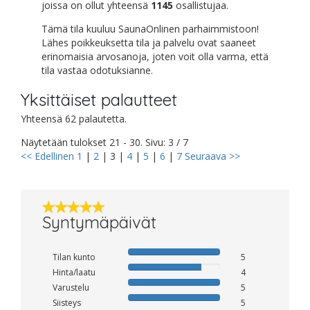
joissa on ollut yhteensä
1145
osallistujaa.
Tämä tila kuuluu SaunaOnlinen parhaimmistoon!
Lähes poikkeuksetta tila ja palvelu ovat saaneet
erinomaisia arvosanoja, joten voit olla varma, että
tila vastaa odotuksianne.
Yksittäiset palautteet
Yhteensä 62 palautetta.
Näytetään tulokset 21 - 30. Sivu: 3 / 7
<< Edellinen
1
|
2
|
3
|
4
|
5
|
6
|
7
Seuraava >>
Syntymäpäivät
Tilan kunto
5
Hinta/laatu
4
Varustelu
5
Siisteys
5