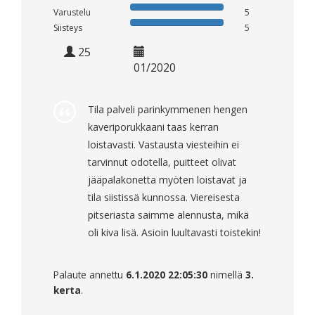
Varustelu
5
Siisteys
5
25
01/2020
Tila palveli parinkymmenen hengen
kaveriporukkaani taas kerran
loistavasti. Vastausta viesteihin ei
tarvinnut odotella, puitteet olivat
jääpalakonetta myöten loistavat ja
tila siistissä kunnossa. Viereisesta
pitseriasta saimme alennusta, mikä
oli kiva lisä. Asioin luultavasti toistekin!
Palaute annettu
6.1.2020 22:05:30
nimellä
3.
kerta
.