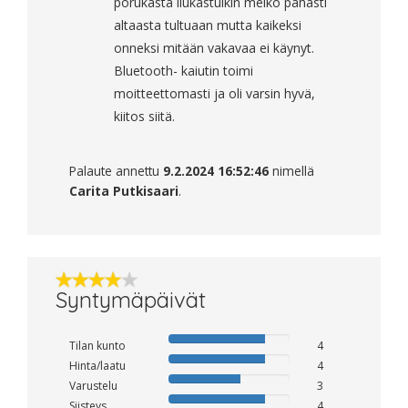
porukasta liukastuikin melko pahasti
altaasta tultuaan mutta kaikeksi
onneksi mitään vakavaa ei käynyt.
Bluetooth- kaiutin toimi
moitteettomasti ja oli varsin hyvä,
kiitos siitä.
Palaute annettu
9.2.2024 16:52:46
nimellä
Carita Putkisaari
.
Syntymäpäivät
Tilan kunto
4
Hinta/laatu
4
Varustelu
3
Siisteys
4