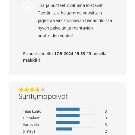
Tila ja puitteet ovat aina loistavat!
Tämän taki haluamme vuosittain
järjestää virkistyspäivän teidän tiloissa
hyvän palvelun ja mahtavien
puotteiden vuoksi!
Palaute annettu
17.5.2024 15:33:13
nimellä
-
mäkkäri
.
Syntymäpäivät
Tilan kunto
3
Hinta/laatu
3
Varustelu
3
Siisteys
2