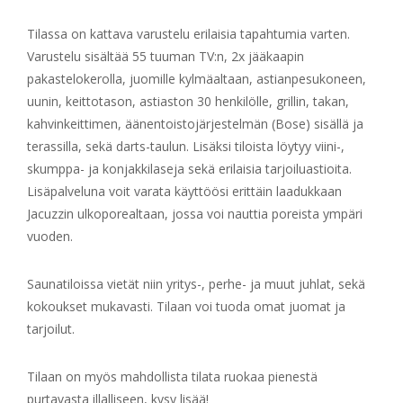
Tilassa on kattava varustelu erilaisia tapahtumia varten.
Varustelu sisältää 55 tuuman TV:n, 2x jääkaapin
pakastelokerolla, juomille kylmäaltaan, astianpesukoneen,
uunin, keittotason, astiaston 30 henkilölle, grillin, takan,
kahvinkeittimen, äänentoistojärjestelmän (Bose) sisällä ja
terassilla, sekä darts-taulun. Lisäksi tiloista löytyy viini-,
skumppa- ja konjakkilaseja sekä erilaisia tarjoiluastioita.
Lisäpalveluna voit varata käyttöösi erittäin laadukkaan
Jacuzzin ulkoporealtaan, jossa voi nauttia poreista ympäri
vuoden.
Saunatiloissa vietät niin yritys-, perhe- ja muut juhlat, sekä
kokoukset mukavasti. Tilaan voi tuoda omat juomat ja
tarjoilut.
Tilaan on myös mahdollista tilata ruokaa pienestä
purtavasta illalliseen, kysy lisää!