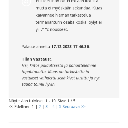
Puitteet ihan ok. Ei mitään luxusta
mutta ei myöskään sekundaa. Kiuas
kaivannee hieman tarkastelua
termarianturin osalta koska löylyt ei
yli 71°c nousseet.
Palaute annettu
17.12.2023 17:46:36
.
Tilan vastaus:
.
Hei, kiitos palautteesta ja pahoittelemme
tapahtunutta. Kiuas on tarkastettu ja
vastukset vaihdettu sekä kivet uusittu ja nyt
sauna toimii hyvin.
Näytetään tulokset 1 - 10. Sivu: 1 / 5
<< Edellinen
1
|
2
|
3
|
4
|
5
Seuraava >>