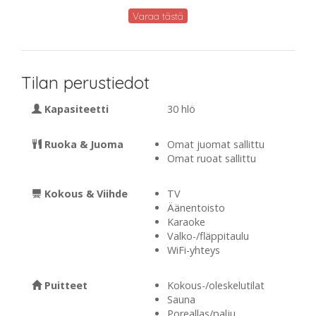
Varaa tästä
Tilan perustiedot
Kapasiteetti
30 hlö
Ruoka & Juoma
Omat juomat sallittu
Omat ruoat sallittu
Kokous & Viihde
TV
Äänentoisto
Karaoke
Valko-/fläppitaulu
WiFi-yhteys
Puitteet
Kokous-/oleskelutilat
Sauna
Poreallas/palju