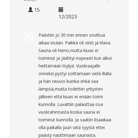
15
12/2023
Päästiin jo 30 min ennen sovittua
aikaa sisään. Paikka oli siisti ja tilava.
Sauna oli hieno,mutta kiuas ei
toiminut ja jäähtyi nopeasti kun alkoi
heittämään löylyä. Vuokraajalle
onneksi pystyi soittamaan vielä illalla
ja hän neuvoi kuinka ehkä saa
lämpöä,mutta todettiin yritysten
jälkeen että kiuas ei enään toimi
kunnolla. Luvattiin palauttaa osa
vuokrahinnasta koska sauna ei
toiminut kunnolla. Ja saatiin lisäaikaa
olla paikalla juuri siitä syystä ettei
päästy nauttimaan saunasta.