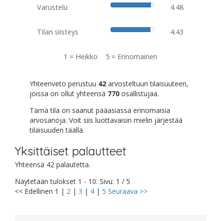
Varustelu
4.48
Tilan siisteys
4.43
1 = Heikko 5 = Erinomainen
Yhteenveto perustuu
42
arvosteltuun tilaisuuteen,
joissa on ollut yhteensä
770
osallistujaa.
Tämä tila on saanut pääasiassa erinomaisia
arvosanoja. Voit siis luottavaisin mielin järjestää
tilaisuuden täällä.
Yksittäiset palautteet
Yhteensä 42 palautetta.
Näytetään tulokset 1 - 10. Sivu: 1 / 5
<< Edellinen
1
|
2
|
3
|
4
|
5
Seuraava >>