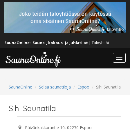
SaunaOnline:
Sauna-, kokous- ja juhlatilat
|
Taloyhtiöt
Togg
navi
SaunaOnline
Selaa saunatiloja
Espoo
Sihi Saunatila
Sihi Saunatila
Päivänkakkarantie 10, 02270 Espoo