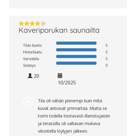
Kaveriporukan saunailta
Tilan kunto
5
Hinta/laatu
5
Varustelu
5
Siisteys
5
20
10/2025
Tila oli vähän pienempi kuin mitä
kuvat antoivat ymmärtää. Mutta se
toimi todella loistavasti illanistujaisiin
ja terassilla oli valtavan mukava
vilvoitella löylyjen jälkeen.