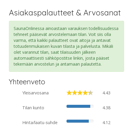
Asiakaspalautteet & Arvosanat
SaunaOnlinessa ainoastaan varauksen todellisuudessa
tehneet pääsevät arvostelemaan tilan. Voit siis olla
varma, että kaikki palautteet ovat aitoja ja antavat
totuudenmukaisen kuvan tilasta ja palvelusta. Mikäli
olet varannut tilan, saat tilaisuuden jälkeen
automaattisesti sähköpostitse linkin, josta pääset
tekemään arvostelun ja antamaan palautetta.
Yhteenveto
Yleisarvosana
4.43
Tilan kunto
4.38
Hinta/laatu-suhde
4.12