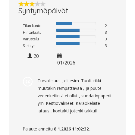
Syntymäpäivät
Tilan kunto
2
Hinta/laatu
3
Varustelu
3
Siisteys
3
20
01/2026
Turvallisuus , eli esim. Tuolit rikki
muutakin rempattavaa , ja puute
vedenkeitintä ei ollut , suodatinpaperit
ym. Keittiövälineet. Karaokelaite
lataus , kontakti jotenki takkuili.
Palaute annettu
8.1.2026 11:02:32
.