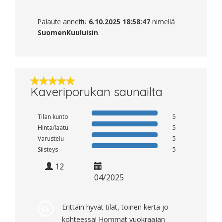
Palaute annettu
6.10.2025 18:58:47
nimellä
SuomenKuuluisin
.
Kaveriporukan saunailta
Tilan kunto
5
Hinta/laatu
5
Varustelu
5
Siisteys
5
12
04/2025
Erittäin hyvät tilat, toinen kerta jo
kohteessa! Hommat vuokraajan