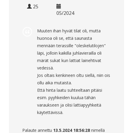
25
05/2024
Muuten ihan hyvät tilat oli, mutta
huonoa oli se, että saunasta
mennään terassille "oleskelutilojen"
läpi, jolloin kaikilla juhlavierailla oli
märät sukat kun lattiat lainehtivat
vedessä.
Jos oltais kenkineen oltu siellä, niin ois
ollu aika mutaista.
Että hinta laatu suhteeltaan pitäisi
esim. pyyhkeiden kuulua tähän
varaukseen ja olisi lattiapyyhkeitä
käytettävissä.
Palaute annettu
13.5.2024 18:56:28
nimellä