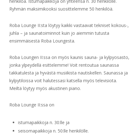
henkilöä. Istumapaikkoja on yhteensä n. 30 henkilölle.
Ryhmän maksimikooksi suosittelemme 50 henkilöä.
Roba Lounge II:sta löytyy kaikki vastaavat tekniset kokous-,
juhla – ja saunatoiminnot kuin jo aiemmin tutusta
ensimmäisestä Roba Loungesta.
Roba Loungen II:ssa on myös kaunis sauna- ja kylpyosasto,
jonka ylpeydellä esittelemme! Voit rentoutua saunassa
takkatulesta ja hyvästä musiikista nautiskellen. Saunassa ja
kylpytiloissa voit halutessasi katsella myös televisiota.
Meiltä löytyy myös akustinen piano.
Roba Lounge II:ssa on
istumapaikkoja n. 30:lle ja
seisomapaikkoja n. 50:lle henkilölle.