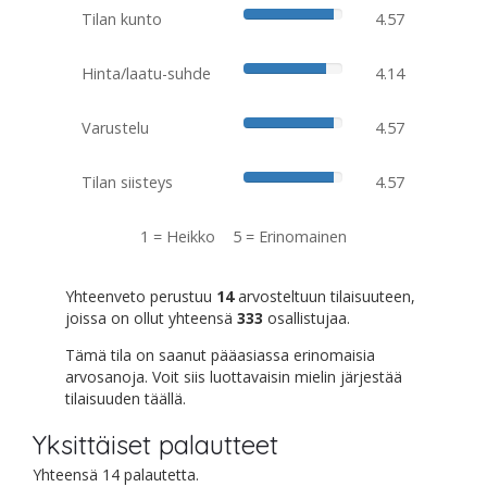
Tilan kunto
4.57
Hinta/laatu-suhde
4.14
Varustelu
4.57
Tilan siisteys
4.57
1 = Heikko 5 = Erinomainen
Yhteenveto perustuu
14
arvosteltuun tilaisuuteen,
joissa on ollut yhteensä
333
osallistujaa.
Tämä tila on saanut pääasiassa erinomaisia
arvosanoja. Voit siis luottavaisin mielin järjestää
tilaisuuden täällä.
Yksittäiset palautteet
Yhteensä 14 palautetta.