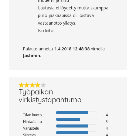
moderni ja siisti
Lautasia ei löydetty mutta skumppa
pullo jääkaapissa oli loistava
vastaanotto yllätys.
Iso kiitos
Palaute annettu
1.4.2018 12:48:38
nimellä
Jashmin
.
Työpaikan
virkistystapahtuma
Tilan kunto
4
Hinta/laatu
3
Varustelu
4
Siisteys
4