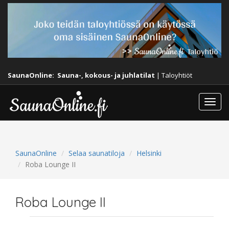
SaunaOnline:
Sauna-, kokous- ja juhlatilat
|
Taloyhtiöt
Togg
navi
SaunaOnline
Selaa saunatiloja
Helsinki
Roba Lounge II
Roba Lounge II