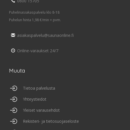
0600 15705
Puhelinasiakaspalvelu klo 8-18
Puhelun hinta 1,98 €/min + pvm.
asiakaspalvelu@saunaonline.fi
Online-varaukset 24/7
Muuta
Tietoa palvelusta
Yhteystiedot
Yleiset varausehdot
Rekisteri- ja tietosuojaseloste