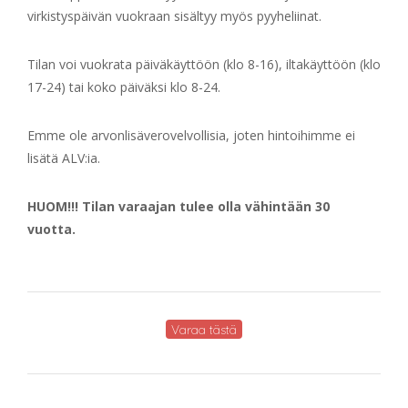
virkistyspäivän vuokraan sisältyy myös pyyheliinat.
Tilan voi vuokrata päiväkäyttöön (klo 8-16), iltakäyttöön (klo
17-24) tai koko päiväksi klo 8-24.
Emme ole arvonlisäverovelvollisia, joten hintoihimme ei
lisätä ALV:ia.
HUOM!!! Tilan varaajan tulee olla vähintään 30
vuotta.
Varaa tästä