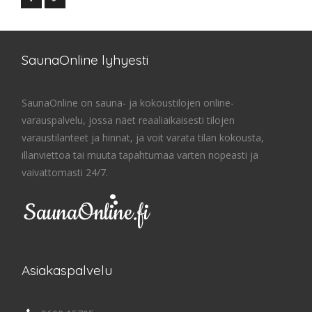
SaunaOnline lyhyesti
SaunaOnline on sauna- ja kokoustilojen online-
varauspalvelu, jossa näet reaaliaikaisesti tilojen
varaustilanteet ja hinnat, ja voit varata tilan kokousta,
illanviettoa tai muuta tapahtumaa varten nopeasti ja
vaivattomasti 24/7.
Asiakaspalvelu