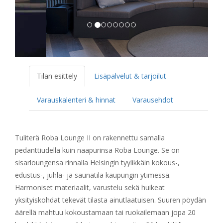
Tilan esittely
Lisäpalvelut & tarjoilut
Varauskalenteri & hinnat
Varausehdot
Tuliterä Roba Lounge II on rakennettu samalla
pedanttiudella kuin naapurinsa Roba Lounge. Se on
sisarloungensa rinnalla Helsingin tyylikkäin kokous-,
edustus-, juhla- ja saunatila kaupungin ytimessä.
Harmoniset materiaalit, varustelu sekä huikeat
yksityiskohdat tekevät tilasta ainutlaatuisen. Suuren pöydän
äärellä mahtuu kokoustamaan tai ruokailemaan jopa 20