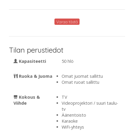
Varaa tästä
Tilan perustiedot
Kapasiteetti
50 hlö
Ruoka & Juoma
Omat juomat sallittu
Omat ruoat sallittu
Kokous &
TV
Viihde
Videoprojektori / suuri taulu-
tv
Äänentoisto
Karaoke
WiFi-yhteys