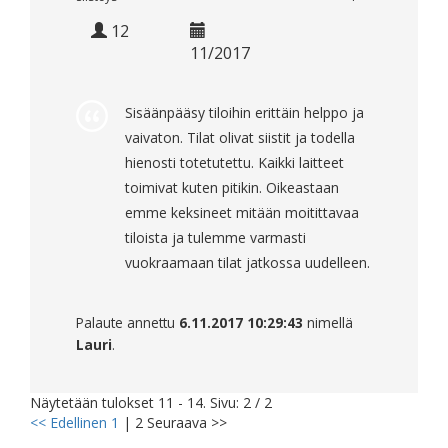
12
11/2017
Sisäänpääsy tiloihin erittäin helppo ja
vaivaton. Tilat olivat siistit ja todella
hienosti totetutettu. Kaikki laitteet
toimivat kuten pitikin. Oikeastaan
emme keksineet mitään moitittavaa
tiloista ja tulemme varmasti
vuokraamaan tilat jatkossa uudelleen.
Palaute annettu
6.11.2017 10:29:43
nimellä
Lauri
.
Näytetään tulokset 11 - 14. Sivu: 2 / 2
<< Edellinen
1
|
2
Seuraava >>