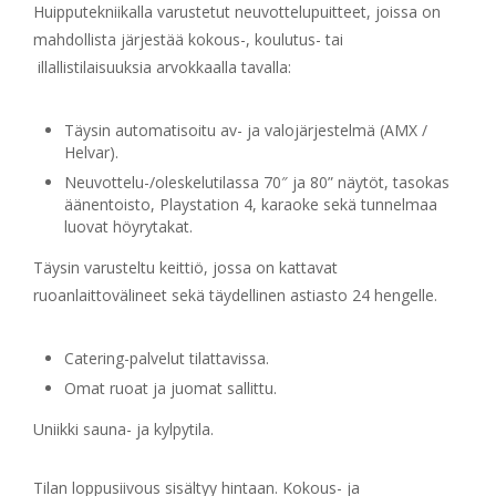
Huipputekniikalla varustetut neuvottelupuitteet, joissa on
mahdollista järjestää kokous-, koulutus- tai
illallistilaisuuksia arvokkaalla tavalla:
Täysin automatisoitu av- ja valojärjestelmä (AMX /
Helvar).
Neuvottelu-/oleskelutilassa 70″ ja 80” näytöt, tasokas
äänentoisto, Playstation 4, karaoke sekä tunnelmaa
luovat höyrytakat.
Täysin varusteltu keittiö, jossa on kattavat
ruoanlaittovälineet sekä täydellinen astiasto 24 hengelle.
Catering-palvelut tilattavissa.
Omat ruoat ja juomat sallittu.
Uniikki sauna- ja kylpytila.
Tilan loppusiivous sisältyy hintaan. Kokous- ja