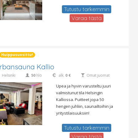
Tutustu tarkemmin
Varaa tästä
Huippusuosittu!
rbansauna Kallio
Helsinki
50
hlö
alk.
0 €
Omat juomat
Upea ja hyvin varusteltu juuri
valmistunut tila Helsingin
Kalliossa. Puitteet jopa 50
hengen juhliin, saunailtoihin ja
yritystilaisuuksiin!
Tutustu tarkemmin
Varaa tästä