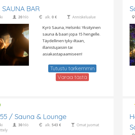
 SAUNA BAR
S
ki
20
hlö
alk.
0 €
Anniskelualue
Kyrö Sauna, Helsinki: Yksityinen
sauna & baari jopa 15 hengelle.
Täydellinen tyky-iltaan,
illanistujaisiin tai
asiakastapaamiseen!
Tutustu tarkemmin
Varaa tästä
55 / Sauna & Lounge
H
ki
30
hlö
alk.
543 €
Omat juomat
S
ttely