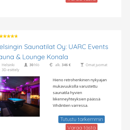
elsingin Saunatilat Oy: UARC Events
auna & Lounge Konala
Helsinki
30
hlö
alk.
346 €
Omat juomat
3D-esittely
Hieno retrohenkinen nykyajan
mukavuuksilla varustettu
saunatila hyvien
liikenneyhteyksien päässä
Vihdintien varressa.
Tutustu tarkemmin
Varaa tästä