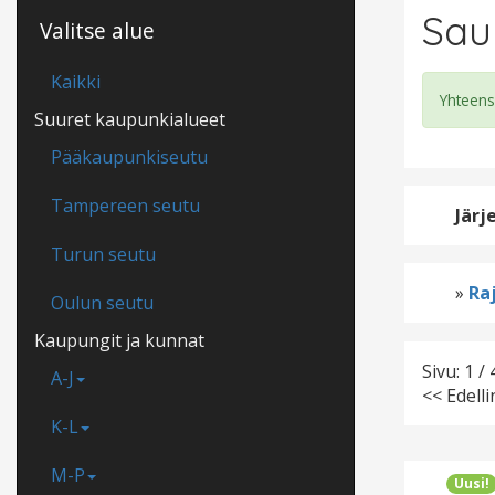
Saun
Valitse alue
Kaikki
Yhteens
Suuret kaupunkialueet
Pääkaupunkiseutu
Tampereen seutu
Järj
Turun seutu
»
Raj
Oulun seutu
Kaupungit ja kunnat
Sivu: 1 / 
A-J
<< Edell
K-L
M-P
Uusi!