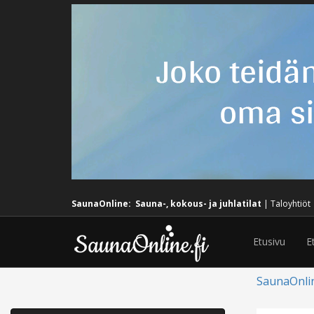
SaunaOnline:
Sauna-, kokous- ja juhlatilat
|
Taloyhtiöt
Etusivu
E
SaunaOnli