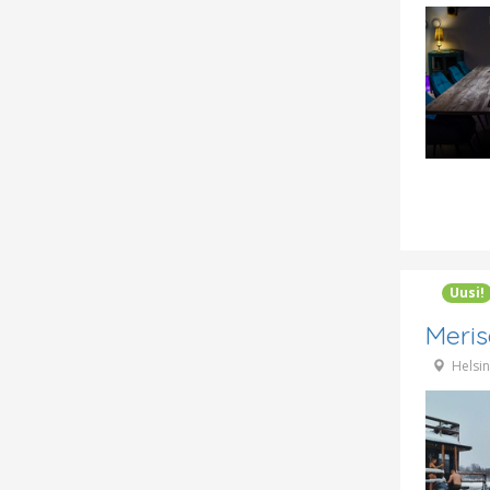
Uusi!
Meris
Helsin