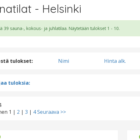
atilat - Helsinki
ä 39 sauna-, kokous- ja juhlatilaa. Näytetään tulokset 1 - 10.
estä tulokset:
Nimi
Hinta alk.
aa tuloksia:
4
inen
1
|
2
|
3
|
4
Seuraava >>