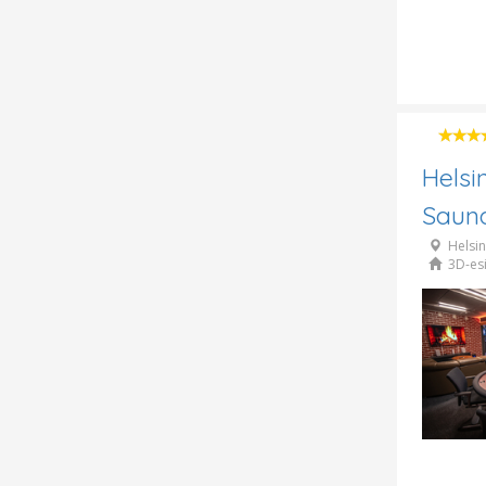
Helsi
Saun
Helsin
3D-esi