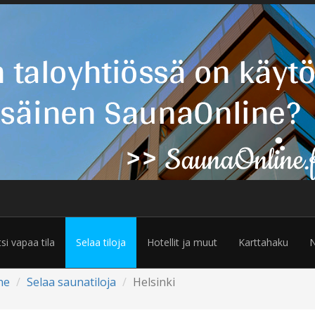
tsi vapaa tila
Selaa tiloja
Hotellit ja muut
Karttahaku
N
ne
Selaa saunatiloja
Helsinki