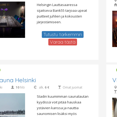
Helsingin Lauttasaaressa
sijaitseva Bank55 tarjoaa upeat
puitteet juhlien ja kokousten
järjestämiseen.
Tutustu tarkemmin
Varaa tästä
auna Helsinki
V
ki
10
hlö
alk.
6 €
Omat juomat
Stadin kuumimman saunalautan
kyydissä voit pitää hauskaa
ystävien kanssa ja nauttia
saunomisen lisäksi myös