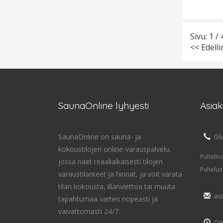
Sivu: 1 / 
<< Edell
SaunaOnline lyhyesti
Asia
SaunaOnline on sauna- ja
06
kokoustilojen online-varauspalvelu,
Puhelin
jossa näet reaaliaikaisesti tilojen
Puhelun
varaustilanteet ja hinnat, ja voit varata
tilan kokousta, illanviettoa tai muuta
as
tapahtumaa varten nopeasti ja
vaivattomasti 24/7.
On