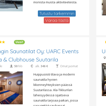
monista muista aktiviteeteista.
Tutustu tarkemmin
Varaa tästä
Uusi!
ngin Saunatilat Oy: UARC Events
U
 & Clubhouse Suutarila
ki
50
hlö
alk.
346 €
Omat juomat
Huippusiisti tilava ja moderni
saunatila hyvien
liikenneyhteyksien päässä
Suutarilassa. Ala-Tikkurilan
läheisyydessä sijaitseva
saunatila tarjoaa paikan, jossa
saa viettää rauhassa!