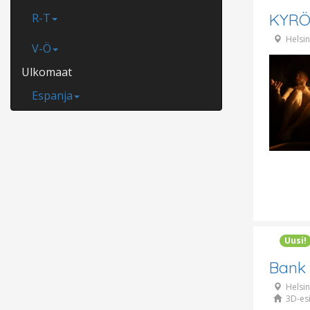
KYRÖ
R-T
Helsin
V-Ö
Ulkomaat
Espanja
Uusi!
Bank 
Helsin
3D-esi