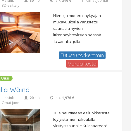
Helsinki
30
hlö
alk.
346 €
Omat juomat
3D-esittely
Hieno ja moderni nykyajan
mukavuuksilla varustettu
saunatila hyvien
liikenneyhteyksien päässä
Tattarinharjulla.
Tutustu tarkemmin
Varaa tästä
Uusi!
illa Wäinö
Helsinki
20
hlö
alk.
1,976 €
Omat juomat
Tule nauttimaan esiluokkaisista
löylyistä merinäköalalla
yksityissaunalle Kulosaareen!