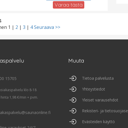
Varaa tästä
4
inen
1
|
2
|
3
|
4
Seuraava >>
kaspalvelu
Muuta
Tietoa palvelusta
00 15705
Yhteystiedot
asiakaspalvelu klo 8-18
 hinta 1,98 €/min + pvm.
Yleiset varausehdot
Rekisteri- ja tietosuojas
iakaspalvelu@saunaonline.fi
Evästeiden käyttö
line-varaukset 24/7