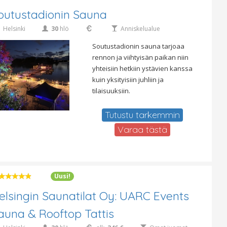
outustadionin Sauna
Helsinki
30
hlö
Anniskelualue
Soutustadionin sauna tarjoaa
rennon ja viihtyisän paikan niin
yhteisiin hetkiin ystävien kanssa
kuin yksityisiin juhliin ja
tilaisuuksiin.
Tutustu tarkemmin
Varaa tästä
Uusi!
elsingin Saunatilat Oy: UARC Events
auna & Rooftop Tattis