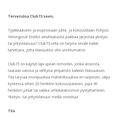
Tervetuloa Club73:seen,
Tyylikkääseen ja inspiroivaan juhla- ja kokoustilaan Pohjois-
Helsingissä! Etsitkö ainutlaatuista paikkaa järjestää yksityis-
tai yritystilaisuus? Club73:sella on tarjota sinulle kaikki
tarvittava, jotta tilaisuutesi olisi unohtumaton.
Club73 on käynyt läpi upean remontin, jonka ansiosta
taataan valoisa ja viihtyisä ympäristö kaikkiin tilaisuuksiin.
Tila tarjoaa monipuolisia mahdollisuuksia eri tarpeisiin, olipa
kyseessä sitten 20 henkilön kokous/palaveri, jopa 40
henkilön juhlat tai vaikka urheilukatsomon pystyttäminen.
Yksityis- tai yritystilaisuus meillä onnistuu!
Tila