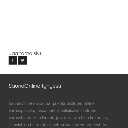
Jaa tämä sivu
SaunaOnline lyhyesti
SaunaOnline on sauna- ja kokoustilojen online-
varauspalvelu, jossa näet reaaliaikaisesti tilojen
varaustilanteet ja hinnat, ja voit varata tilan kokousta,
illanviettoa tai muuta tapahtumaa varten nopeasti ja