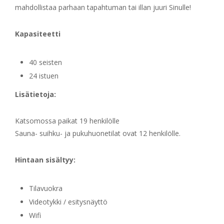
mahdollistaa parhaan tapahtuman tai illan juuri Sinulle!
Kapasiteetti
40 seisten
24 istuen
Lisätietoja:
Katsomossa paikat 19 henkilölle
Sauna- suihku- ja pukuhuonetilat ovat 12 henkilölle.
Hintaan sisältyy:
Tilavuokra
Videotykki / esitysnäyttö
Wifi