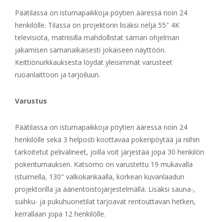
Päätilassa on istumapaikkoja pöytien ääressä noin 24
henkilölle. Tilassa on projektorin lisäksi neljä 55″ 4K
televisiota, matriisilla mahdollistat saman ohjelman
jakamisen samanaikaisesti jokaiseen näyttöön.
Keittiönurkkauksesta löydät yleisimmät varusteet
ruoanlaittoon ja tarjoiluun.
Varustus
Päätilassa on istumapaikkoja pöytien ääressä noin 24
henkilölle sekä 3 helposti koottavaa pokeripöytää ja niihin
tarkoitetut pelivälineet, joilla voit järjestää jopa 30 henkilön
pokeriturnauksen. Katsomo on varustettu 19 mukavalla
istuimella, 130″ valkokankaalla, korkean kuvanlaadun
projektorilla ja äänentoistojärjestelmällä. Lisäksi sauna-,
suihku- ja pukuhuonetilat tarjoavat rentouttavan hetken,
kerrallaan jopa 12 henkilölle.