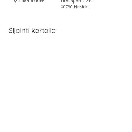
Tilan osoite
Hiidenportti 2 b1
00730 Helsinki
Sijainti kartalla