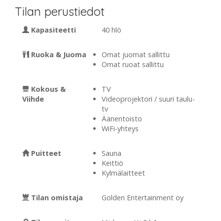
Tilan perustiedot
Kapasiteetti
40 hlö
Ruoka & Juoma
Omat juomat sallittu
Omat ruoat sallittu
Kokous &
TV
Viihde
Videoprojektori / suuri taulu-
tv
Äänentoisto
WiFi-yhteys
Puitteet
Sauna
Keittiö
Kylmälaitteet
Tilan omistaja
Golden Entertainment oy