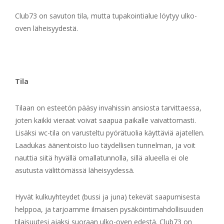
Club73 on savuton tila, mutta tupakointialue löytyy ulko-
oven läheisyydestä.
Tila
Tilaan on esteetön pääsy invahissin ansiosta tarvittaessa,
joten kaikki vieraat voivat saapua paikalle vaivattomasti.
Lisäksi wc-tila on varusteltu pyörätuolia käyttäviä ajatellen.
Laadukas äänentoisto luo täydellisen tunnelman, ja voit
nauttia siitä hyvällä omallatunnolla, sillä alueella ei ole
asutusta välittömässä läheisyydessä.
Hyvät kulkuyhteydet (bussi ja juna) tekevät saapumisesta
helppoa, ja tarjoamme ilmaisen pysäköintimahdollisuuden
tilaisuutesi ajaksi suoraan ulko-oven edestä. Club73 on