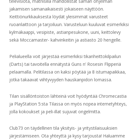
televisiota, matriisilla mahdollistat saman ohjelman
jakamisen samanaikaisesti jokaiseen näyttöön.
Keittiönurkkauksesta löydät yleisimmät varusteet
ruoanlaittoon ja tarjoiluun. Varusteluun kuuluvat esimerkiksi
kylmäkaappi, vesipiste, astianpesukone, uuni, keittolevy
sekä Moccamaster- kahvinkeitin ja astiasto 20 hengelle.
Pelialueella voit järjestää esimerkiksi tikanheittokilpailun
(Darts) tai tavoitella ennätystä Guns n’ Rosesin Flipperiä
pelaamalla. Pelitilassa on kaksi pöytää ja 8 istumapaikkaa,
jotka takaavat viihtyvyyden hauskanpidon lomassa.
Tilan sisällöntoiston lähteinä voit hyödyntää Chromecastia
ja PlayStation 5:sta Tilassa on myös nopea internetyhteys,
jolla kokoukset ja peli-illat sujuvat ongelmitta.
Club73 on täydellinen tila yksityis- ja yritystilaisuuksien
järjestämiseen. Ota yhteyttä ja kysy tarjousta! Haluamme