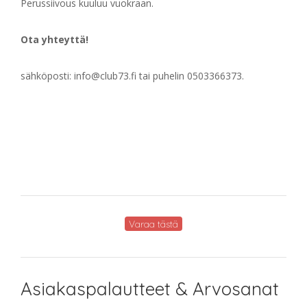
Perussiivous kuuluu vuokraan.
Ota yhteyttä!
sähköposti: info@club73.fi tai puhelin 0503366373.
Varaa tästä
Asiakaspalautteet & Arvosanat