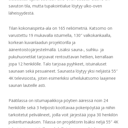
savuton tila, mutta tupakointialue löytyy ulko-oven
läheisyydestä.
Tilan kokonaispinta-ala on 165 neliömetriä. Katsomo on
varustettu 19 mukavalla istuimella, 130″ valkokankaalla,
korkean kuvanlaadun projektorilla ja
äänentoistojärjestelmällä. Lisäksi sauna-, suihku- ja
pukuhuonetilat tarjoavat rentouttavan hetken, kerrallaan
jopa 12 henkilölle. Talo tarjoaa pyyhkeet, istuinaluset
saunaan sekä pesuaineet. Saunasta löytyy yksi neljästä 55″
4K televisiosta, joten esimerkiksi urheilukatsomo laajenee
saunan lauteille asti.
Päätilassa on istumapaikkoja pöytien ääressä noin 24
henkilölle sekä 3 helposti koottavaa pokeripöytää ja niihin
tarkoitetut pelivälineet, joilla voit järjestää jopa 30 henkilön
pokeriturnauksen. Tilassa on projektorin lisäksi neljä 55″ 4K