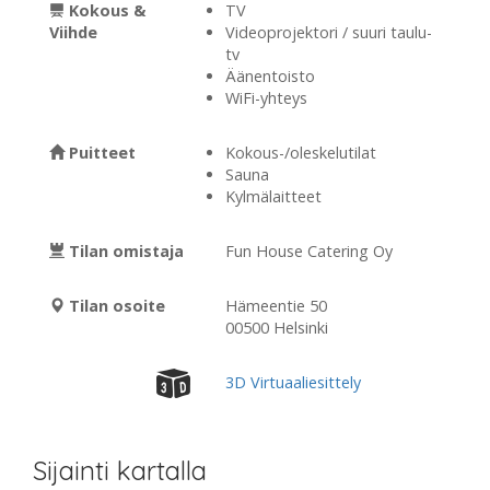
Kokous &
TV
Viihde
Videoprojektori / suuri taulu-
tv
Äänentoisto
WiFi-yhteys
Puitteet
Kokous-/oleskelutilat
Sauna
Kylmälaitteet
Tilan omistaja
Fun House Catering Oy
Tilan osoite
Hämeentie 50
00500 Helsinki
3D Virtuaaliesittely
Sijainti kartalla