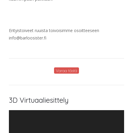
Erityistoiveet ruuista toivoisimme osoitteeseen
info@barloosister.fi
Varaa tästä
3D Virtuaaliesittely