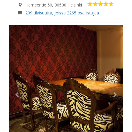
Hämeentie 50, 00500 Helsinki
209 tilaisuutta, joissa 2265 osallistujaa
Previous
Next