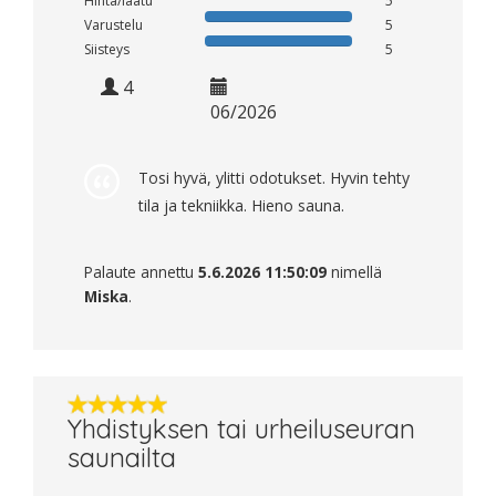
Hinta/laatu
5
Varustelu
5
Siisteys
5
4
06/2026
Tosi hyvä, ylitti odotukset. Hyvin tehty
tila ja tekniikka. Hieno sauna.
Palaute annettu
5.6.2026 11:50:09
nimellä
Miska
.
Yhdistyksen tai urheiluseuran
saunailta