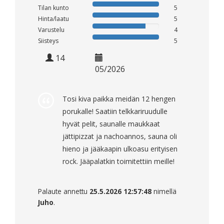
Tilan kunto
5
Hinta/laatu
5
Varustelu
4
Siisteys
5
14
05/2026
Tosi kiva paikka meidän 12 hengen
porukalle! Saatiin telkkariruudulle
hyvät pelit, saunalle maukkaat
jättipizzat ja nachoannos, sauna oli
hieno ja jääkaapin ulkoasu erityisen
rock. Jääpalatkin toimitettiin meille!
Palaute annettu
25.5.2026 12:57:48
nimellä
Juho
.