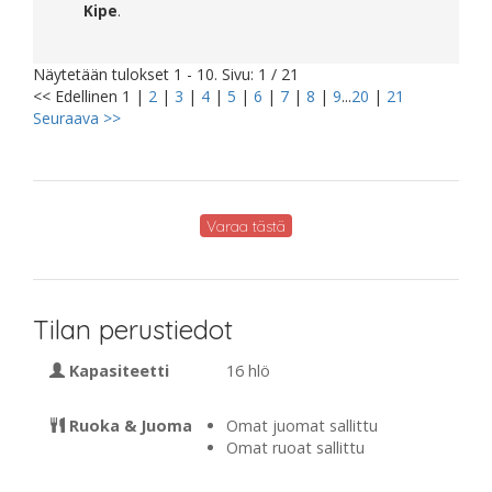
Kipe
.
Näytetään tulokset 1 - 10. Sivu: 1 / 21
<< Edellinen
1
|
2
|
3
|
4
|
5
|
6
|
7
|
8
|
9
...
20
|
21
Seuraava >>
Varaa tästä
Tilan perustiedot
Kapasiteetti
16 hlö
Ruoka & Juoma
Omat juomat sallittu
Omat ruoat sallittu