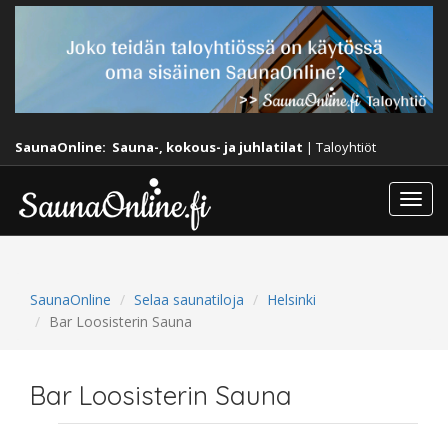
SaunaOnline:
Sauna-, kokous- ja juhlatilat
|
Taloyhtiöt
Togg
navi
SaunaOnline
Selaa saunatiloja
Helsinki
Bar Loosisterin Sauna
Bar Loosisterin Sauna