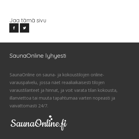
Jaa tämä sivu
SaunaOnline lyhyesti
SaunaOnline on sauna- ja kokoustilojen online-
varauspalvelu, jossa näet reaaliaikaisesti tilojen
varaustilanteet ja hinnat, ja voit varata tilan kokousta,
illanviettoa tai muuta tapahtumaa varten nopeasti ja
vaivattomasti 24/7.