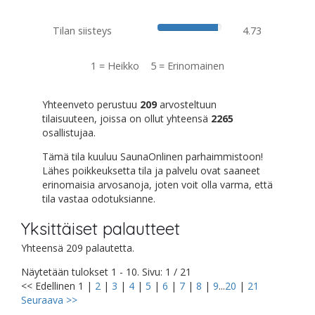
Tilan siisteys
4.73
1 = Heikko 5 = Erinomainen
Yhteenveto perustuu
209
arvosteltuun
tilaisuuteen, joissa on ollut yhteensä
2265
osallistujaa.
Tämä tila kuuluu SaunaOnlinen parhaimmistoon!
Lähes poikkeuksetta tila ja palvelu ovat saaneet
erinomaisia arvosanoja, joten voit olla varma, että
tila vastaa odotuksianne.
Yksittäiset palautteet
Yhteensä 209 palautetta.
Näytetään tulokset 1 - 10. Sivu: 1 / 21
<< Edellinen
1
|
2
|
3
|
4
|
5
|
6
|
7
|
8
|
9
...
20
|
21
Seuraava >>