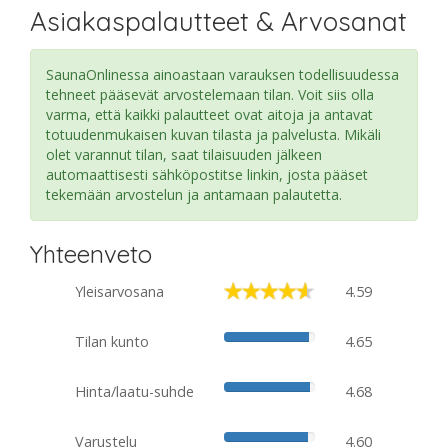
Asiakaspalautteet & Arvosanat
SaunaOnlinessa ainoastaan varauksen todellisuudessa
tehneet pääsevät arvostelemaan tilan. Voit siis olla
varma, että kaikki palautteet ovat aitoja ja antavat
totuudenmukaisen kuvan tilasta ja palvelusta. Mikäli
olet varannut tilan, saat tilaisuuden jälkeen
automaattisesti sähköpostitse linkin, josta pääset
tekemään arvostelun ja antamaan palautetta.
Yhteenveto
Yleisarvosana
4.59
Tilan kunto
4.65
Hinta/laatu-suhde
4.68
Varustelu
4.60