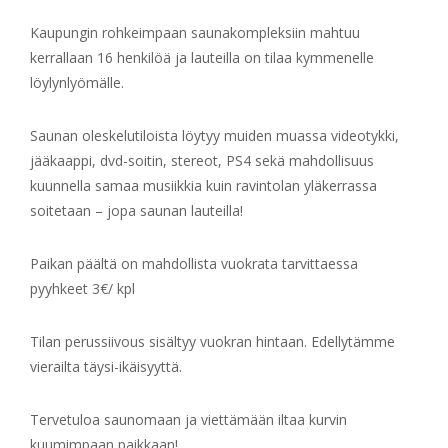
Kaupungin rohkeimpaan saunakompleksiin mahtuu
kerrallaan 16 henkilöä ja lauteilla on tilaa kymmenelle
löylynlyömälle.
Saunan oleskelutiloista löytyy muiden muassa videotykki,
jääkaappi, dvd-soitin, stereot, PS4 sekä mahdollisuus
kuunnella samaa musiikkia kuin ravintolan yläkerrassa
soitetaan – jopa saunan lauteilla!
Paikan päältä on mahdollista vuokrata tarvittaessa
pyyhkeet 3€/ kpl
Tilan perussiivous sisältyy vuokran hintaan. Edellytämme
vierailta täysi-ikäisyyttä.
Tervetuloa saunomaan ja viettämään iltaa kurvin
kuumimpaan paikkaan!