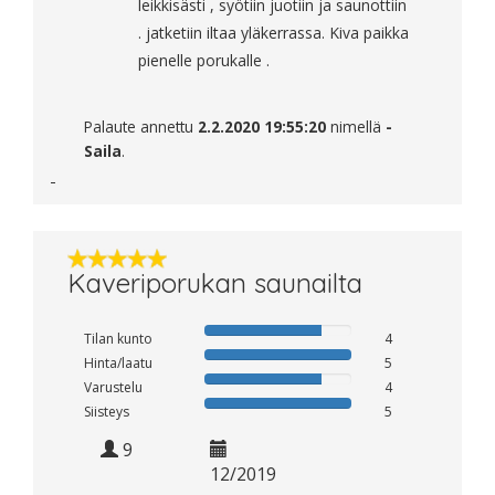
leikkisästi , syötiin juotiin ja saunottiin
. jatketiin iltaa yläkerrassa. Kiva paikka
pienelle porukalle .
Palaute annettu
2.2.2020 19:55:20
nimellä
-
Saila
.
Kaveriporukan saunailta
Tilan kunto
4
Hinta/laatu
5
Varustelu
4
Siisteys
5
9
12/2019