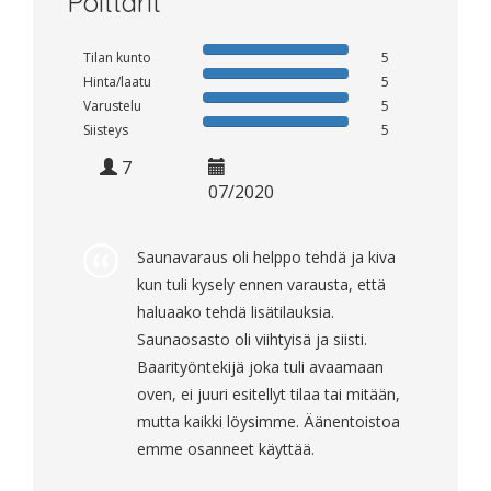
Polttarit
Tilan kunto
5
Hinta/laatu
5
Varustelu
5
Siisteys
5
7
07/2020
Saunavaraus oli helppo tehdä ja kiva
kun tuli kysely ennen varausta, että
haluaako tehdä lisätilauksia.
Saunaosasto oli viihtyisä ja siisti.
Baarityöntekijä joka tuli avaamaan
oven, ei juuri esitellyt tilaa tai mitään,
mutta kaikki löysimme. Äänentoistoa
emme osanneet käyttää.