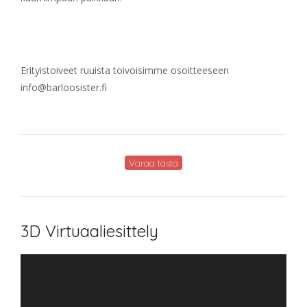
Erityistoiveet ruuista toivoisimme osoitteeseen
info@barloosister.fi
Varaa tästä
3D Virtuaaliesittely