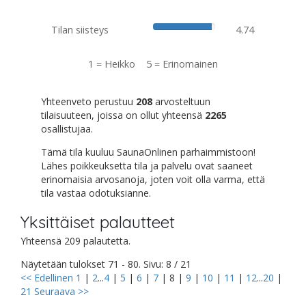
Tilan siisteys
4.74
1 = Heikko 5 = Erinomainen
Yhteenveto perustuu
208
arvosteltuun
tilaisuuteen, joissa on ollut yhteensä
2265
osallistujaa.
Tämä tila kuuluu SaunaOnlinen parhaimmistoon!
Lähes poikkeuksetta tila ja palvelu ovat saaneet
erinomaisia arvosanoja, joten voit olla varma, että
tila vastaa odotuksianne.
Yksittäiset palautteet
Yhteensä 209 palautetta.
Näytetään tulokset 71 - 80. Sivu: 8 / 21
<< Edellinen
1
|
2
...
4
|
5
|
6
|
7
|
8
|
9
|
10
|
11
|
12
...
20
|
21
Seuraava >>