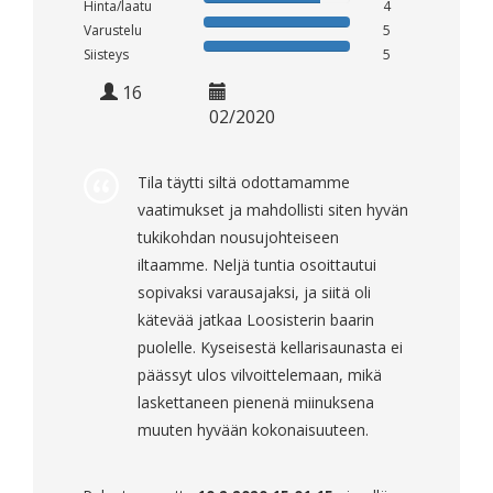
Hinta/laatu
4
Varustelu
5
Siisteys
5
16
02/2020
Tila täytti siltä odottamamme
vaatimukset ja mahdollisti siten hyvän
tukikohdan nousujohteiseen
iltaamme. Neljä tuntia osoittautui
sopivaksi varausajaksi, ja siitä oli
kätevää jatkaa Loosisterin baarin
puolelle. Kyseisestä kellarisaunasta ei
päässyt ulos vilvoittelemaan, mikä
laskettaneen pienenä miinuksena
muuten hyvään kokonaisuuteen.