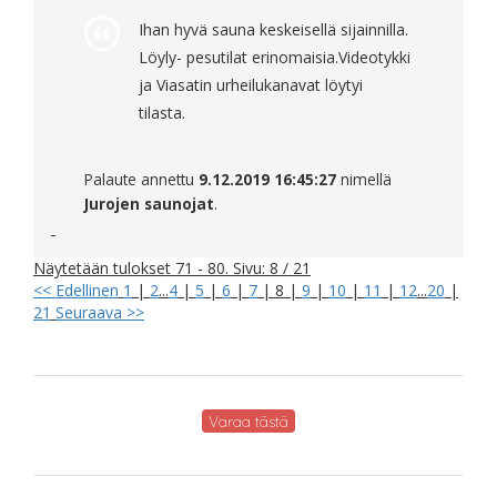
Ihan hyvä sauna keskeisellä sijainnilla.
Löyly- pesutilat erinomaisia.Videotykki
ja Viasatin urheilukanavat löytyi
tilasta.
Palaute annettu
9.12.2019 16:45:27
nimellä
Jurojen saunojat
.
Näytetään tulokset 71 - 80. Sivu: 8 / 21
<< Edellinen
1
|
2
...
4
|
5
|
6
|
7
|
8
|
9
|
10
|
11
|
12
...
20
|
21
Seuraava >>
Varaa tästä