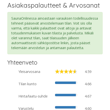
Asiakaspalautteet & Arvosanat
SaunaOnlinessa ainoastaan varauksen todellisuudessa
tehneet pääsevät arvostelemaan tilan. Voit siis olla
varma, että kaikki palautteet ovat aitoja ja antavat
totuudenmukaisen kuvan tilasta ja palvelusta. Mikäli
olet varannut tilan, saat tilaisuuden jälkeen
automaattisesti sähköpostitse linkin, josta pääset
tekemään arvostelun ja antamaan palautetta.
Yhteenveto
Yleisarvosana
4.59
Tilan kunto
4.66
Hinta/laatu-suhde
4.67
Varustelu
4.60