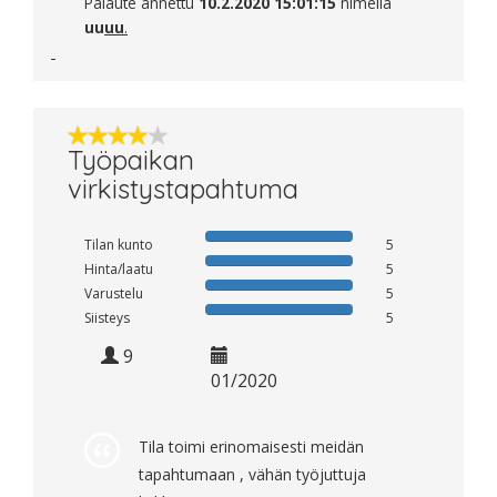
Palaute annettu
10.2.2020 15:01:15
nimellä
uu
uu
.
Työpaikan
virkistystapahtuma
Tilan kunto
5
Hinta/laatu
5
Varustelu
5
Siisteys
5
9
01/2020
Tila toimi erinomaisesti meidän
tapahtumaan , vähän työjuttuja