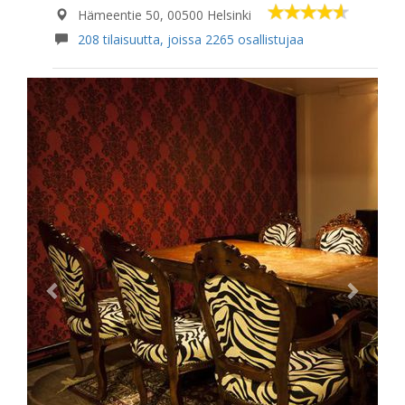
Hämeentie 50, 00500 Helsinki
208 tilaisuutta, joissa 2265 osallistujaa
Previous
Next