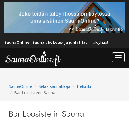
SaunaOnline:
Sauna-, kokous- ja juhlatilat
|
Taloyhtiöt
Togg
navi
SaunaOnline
Selaa saunatiloja
Helsinki
Bar Loosisterin Sauna
Bar Loosisterin Sauna