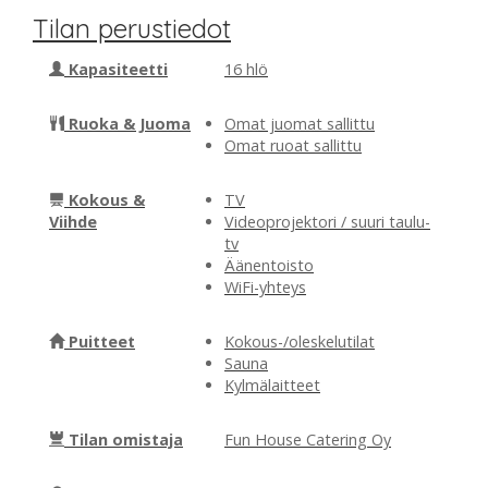
Tilan perustiedot
Kapasiteetti
16 hlö
Ruoka & Juoma
Omat juomat sallittu
Omat ruoat sallittu
Kokous &
TV
Viihde
Videoprojektori / suuri taulu-
tv
Äänentoisto
WiFi-yhteys
Puitteet
Kokous-/oleskelutilat
Sauna
Kylmälaitteet
Tilan omistaja
Fun House Catering Oy