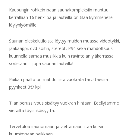
Kaupungin rohkeimpaan saunakompleksiin mahtuu
kerrallaan 16 henkilöä ja lauteilla on tilaa kymmenelle
löylynlyömälle.
Saunan oleskelutiloista löytyy muiden muassa videotykki,
jääkaappi, dvd-soitin, stereot, PS4 sekä mahdollisuus
kuunnella samaa musiikkia kuin ravintolan yläkerrassa
soitetaan – jopa saunan lauteilla!
Paikan päältä on mahdollista vuokrata tarvittaessa
pyyhkeet 3€/ kpl
Tilan perussiivous sisältyy vuokran hintaan. Edellytämme
vierailta täysi-ikäisyyttä.
Tervetuloa saunomaan ja viettämään iltaa kurvin
kuumimpaan paikkaan!