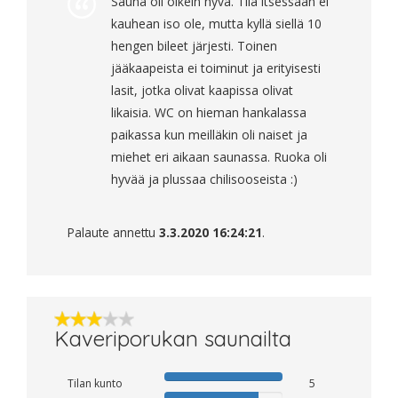
Sauna oli oikein hyvä. Tila itsessään ei
kauhean iso ole, mutta kyllä siellä 10
hengen bileet järjesti. Toinen
jääkaapeista ei toiminut ja erityisesti
lasit, jotka olivat kaapissa olivat
likaisia. WC on hieman hankalassa
paikassa kun meilläkin oli naiset ja
miehet eri aikaan saunassa. Ruoka oli
hyvää ja plussaa chilisooseista :)
Palaute annettu
3.3.2020 16:24:21
.
Kaveriporukan saunailta
Tilan kunto
5