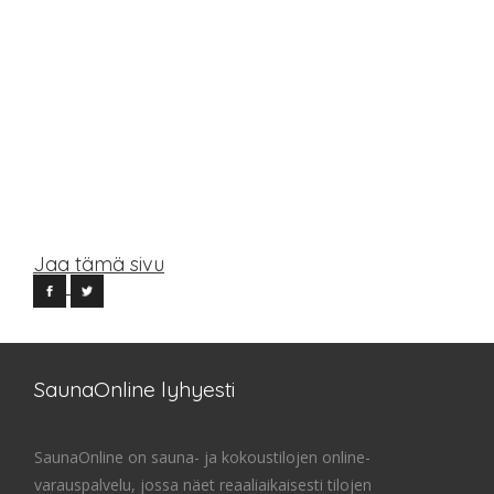
Jaa tämä sivu
SaunaOnline lyhyesti
SaunaOnline on sauna- ja kokoustilojen online-
varauspalvelu, jossa näet reaaliaikaisesti tilojen