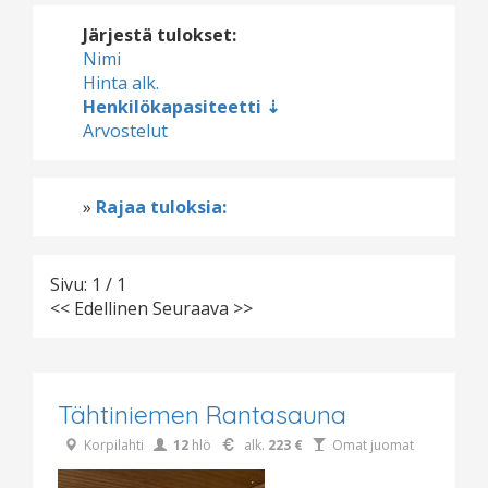
Järjestä tulokset:
Nimi
Hinta alk.
Henkilökapasiteetti
Arvostelut
»
Rajaa tuloksia:
Sivu: 1 / 1
<< Edellinen
Seuraava >>
Tähtiniemen Rantasauna
Korpilahti
12
hlö
alk.
223 €
Omat juomat