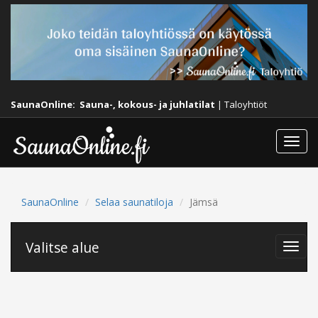
SaunaOnline:
Sauna-, kokous- ja juhlatilat
|
Taloyhtiöt
Togg
navi
SaunaOnline
Selaa saunatiloja
Jämsä
Valitse alue