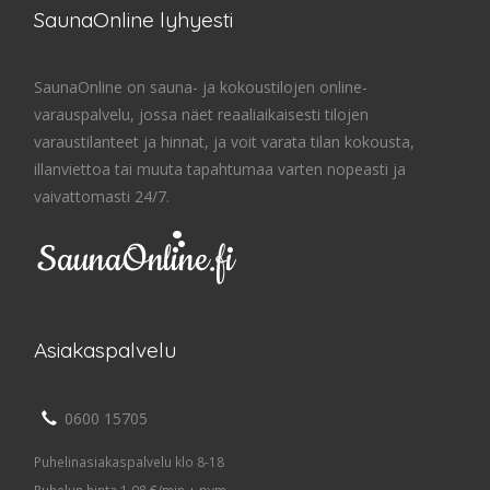
SaunaOnline lyhyesti
SaunaOnline on sauna- ja kokoustilojen online-
varauspalvelu, jossa näet reaaliaikaisesti tilojen
varaustilanteet ja hinnat, ja voit varata tilan kokousta,
illanviettoa tai muuta tapahtumaa varten nopeasti ja
vaivattomasti 24/7.
Asiakaspalvelu
0600 15705
Puhelinasiakaspalvelu klo 8-18
Puhelun hinta 1,98 €/min + pvm.