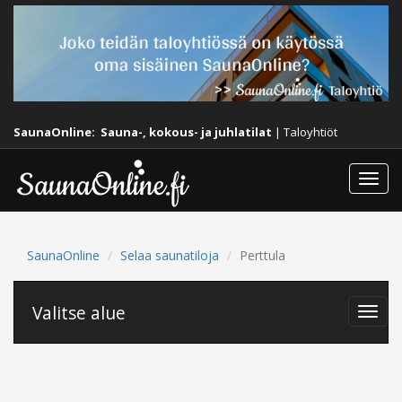
SaunaOnline:
Sauna-, kokous- ja juhlatilat
|
Taloyhtiöt
Togg
navi
SaunaOnline
Selaa saunatiloja
Perttula
Valitse alue