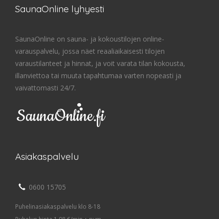
SaunaOnline lyhyesti
SaunaOnline on sauna- ja kokoustilojen online-
varauspalvelu, jossa näet reaaliaikaisesti tilojen
varaustilanteet ja hinnat, ja voit varata tilan kokousta,
illanviettoa tai muuta tapahtumaa varten nopeasti ja
vaivattomasti 24/7.
Asiakaspalvelu
0600 15705
Puhelinasiakaspalvelu klo 8-18
Puhelun hinta 1,98 €/min + pvm.