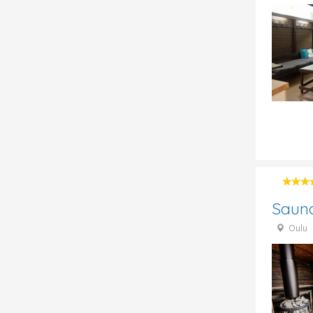
Sauna
Oulu