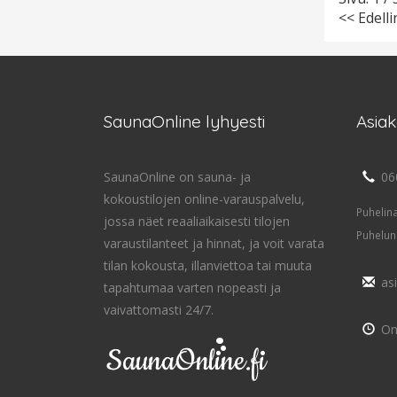
<< Edell
SaunaOnline lyhyesti
Asia
SaunaOnline on sauna- ja
06
kokoustilojen online-varauspalvelu,
Puhelin
jossa näet reaaliaikaisesti tilojen
Puhelun
varaustilanteet ja hinnat, ja voit varata
tilan kokousta, illanviettoa tai muuta
as
tapahtumaa varten nopeasti ja
vaivattomasti 24/7.
On