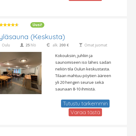
Uusi!
yläsauna (keskusta)
Oulu
25
hlö
alk.
200 €
Omat juomat
Kokouksiin, juhliin ja
saunomiseen iso lähes sadan
neliön tila Oulun keskustasta.
Tilaan mahtuu pöytien ääreen
yli 20 hengen seurue sekä
saunaan 8-10 ihmistä.
Tutustu tarkemmin
Varaa tästä