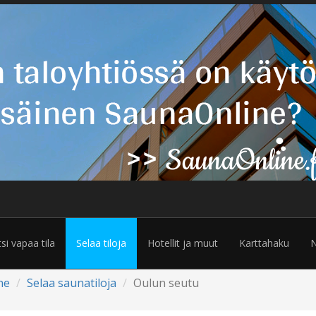
tsi vapaa tila
Selaa tiloja
Hotellit ja muut
Karttahaku
N
ne
Selaa saunatiloja
Oulun seutu