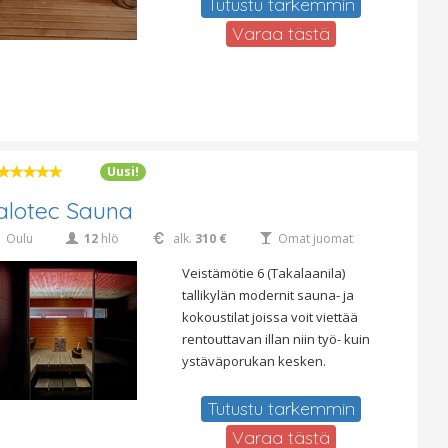
Tutustu tarkemmin
Varaa tästä
Uusi!
alotec Sauna
Oulu
12
hlö
alk.
310 €
Omat juomat
Veistämötie 6 (Takalaanila)
tallikylän modernit sauna- ja
kokoustilat joissa voit viettää
rentouttavan illan niin työ- kuin
ystäväporukan kesken.
Tutustu tarkemmin
Varaa tästä