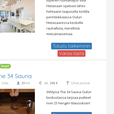
Idyllinen huvilamiljöö Villa
Hietasaari sijaitsee lähes
hehtaarin laajuisella tontilla
perinteikkäässä Oulun
Hietasaaressa keskellä
rauhallista, merellistä
metsämaisemaa.
Tutustu tarkemmin
Varaa tästä
Uusi!
he 34 Sauna
Oulu
25
hlö
alk.
296 €
Omat juomat
Viihtyisä The 34 Sauna Oulun
keskustassa tarjoaa puitteet
noin 25 hengen tilaisuuksiin!