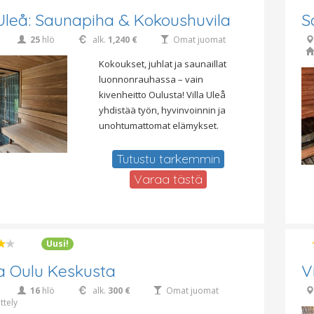
 Uleå: Saunapiha & Kokoushuvila
S
25
hlö
alk.
1,240 €
Omat juomat
Kokoukset, juhlat ja saunaillat
luonnonrauhassa – vain
kivenheitto Oulusta! Villa Uleå
yhdistää työn, hyvinvoinnin ja
unohtumattomat elämykset.
Tutustu tarkemmin
Varaa tästä
Uusi!
 Oulu Keskusta
V
16
hlö
alk.
300 €
Omat juomat
ttely