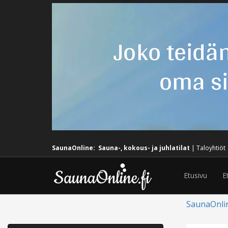
SaunaOnline:
Sauna-, kokous- ja juhlatilat
|
Taloyhtiöt
Etusivu
E
SaunaOnli