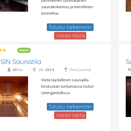
perinteinen suomalainen
saunakokemus ja merellinen
tunnelma.
Tutustu tarkemmin
Varaa tästä
Uusi!
IN Saunatila
S
60
hlö
alk.
434 €
Omat juomat
Vietä täydellinen saunailta
keskustan tuntumassa Oulun
Limingantullissa.
Tutustu tarkemmin
Varaa tästä