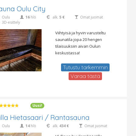
auna Oulu City
Oulu
16
hlö
alk.
5 €
Omat juomat
3D-esittely
Viihtyisä ja hyvin varusteltu
saunatila jopa 20 hengen
tilaisuuksiin aivan Oulun
keskustassa!
Tutustu tarkemmin
Varaa tästä
Uusi!
illa Hietasaari / Rantasauna
Oulu
14
hlö
alk.
434 €
Omat juomat