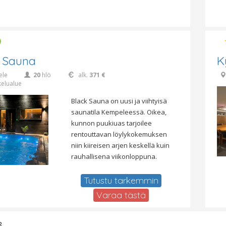
k Sauna
K
ele
20
hlö
alk.
371 €
kelualue
Black Sauna on uusi ja viihtyisä
saunatila Kempeleessä. Oikea,
kunnon puukiuas tarjoilee
rentouttavan löylykokemuksen
niin kiireisen arjen keskellä kuin
rauhallisena viikonloppuna.
Tutustu tarkemmin
Varaa tästä
3