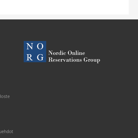
eloste
uehdot