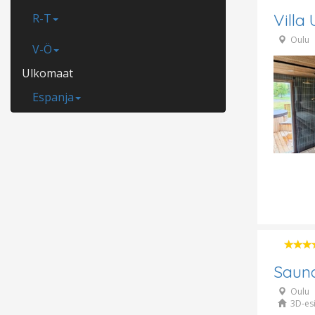
Villa
R-T
Oulu
V-Ö
Ulkomaat
Espanja
Sauna
Oulu
3D-esi