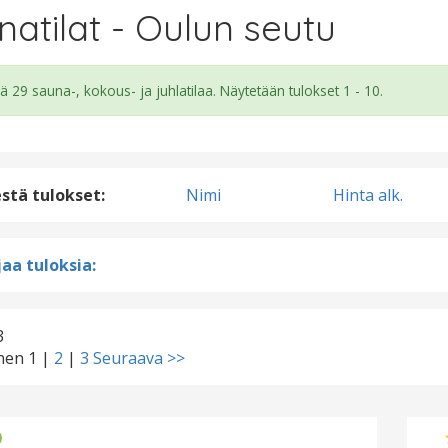
natilat - Oulun seutu
ä 29 sauna-, kokous- ja juhlatilaa. Näytetään tulokset 1 - 10.
estä tulokset:
Nimi
Hinta alk.
aa tuloksia:
3
inen
1
|
2
|
3
Seuraava >>