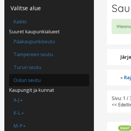
Sau
Valitse alue
Kaikki
Yhteens
Suuret kaupunkialueet
Pääkaupunkiseutu
Tampereen seutu
Järj
Turun seutu
»
Raj
Oulun seutu
Kaupungit ja kunnat
Sivu: 1 / 
A-J
<< Edell
K-L
M-P
Uusi!