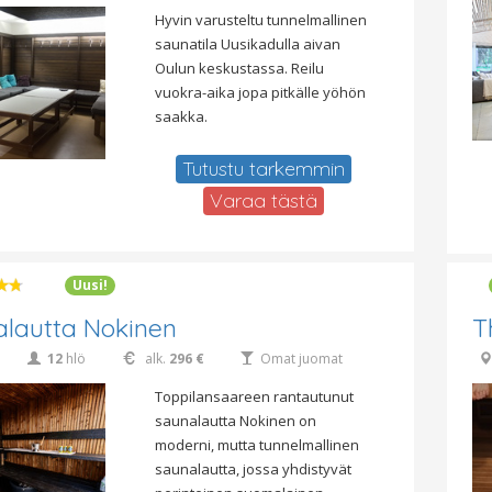
Hyvin varusteltu tunnelmallinen
saunatila Uusikadulla aivan
Oulun keskustassa. Reilu
vuokra-aika jopa pitkälle yöhön
saakka.
Tutustu tarkemmin
Varaa tästä
Uusi!
lautta Nokinen
T
12
hlö
alk.
296 €
Omat juomat
Toppilansaareen rantautunut
saunalautta Nokinen on
moderni, mutta tunnelmallinen
saunalautta, jossa yhdistyvät