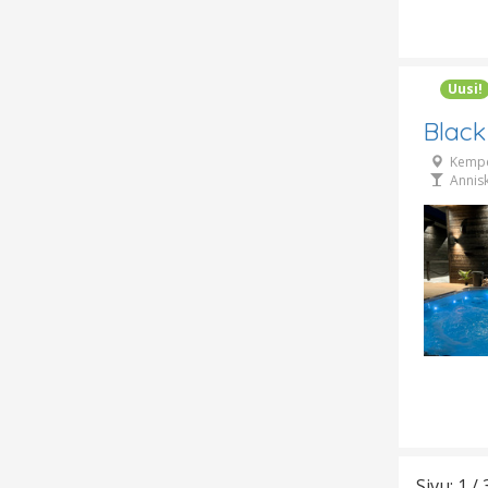
Uusi!
Blac
Kemp
Annis
Sivu: 1 / 