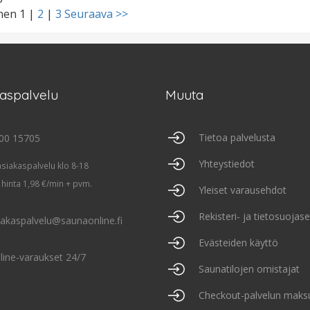
inen
1
|
2
|
3
Seuraava >>
kaspalvelu
Muuta
Tietoa palvelusta
00 15705
Yhteystiedot
asiakaspalvelu klo 8-18
 hinta 1,98 €/min + pvm.
Yleiset varausehdot
Rekisteri- ja tietosuojas
iakaspalvelu@saunaonline.fi
Evästeiden käyttö
line-varaukset 24/7
Saunatilojen omistajat
Checkout-palvelun maks