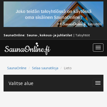
SaunaOnline:
Sauna-, kokous- ja juhlatilat
|
Taloyhtiöt
Togg
navi
SaunaOnline
Selaa saunatiloja
Lieto
Valitse alue