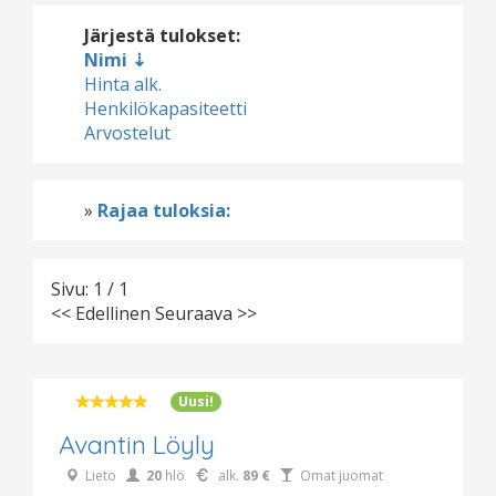
Järjestä tulokset:
Nimi
Hinta alk.
Henkilökapasiteetti
Arvostelut
»
Rajaa tuloksia:
Sivu: 1 / 1
<< Edellinen
Seuraava >>
Uusi!
Avantin Löyly
Lieto
20
hlö
alk.
89 €
Omat juomat