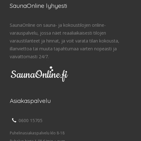
SaunaOnline lyhyesti
SaunaOnline on sauna- ja kokoustilojen online-
varauspalvelu, jossa näet reaaliaikaisesti tilojen
varaustilanteet ja hinnat, ja voit varata tilan kokousta,
illanviettoa tai muuta tapahtumaa varten nopeasti ja
vaivattomasti 24/7.
Asiakaspalvelu
0600 15705
Puhelinasiakaspalvelu klo 8-18
Puhelun hinta 1,98 €/min + pvm.