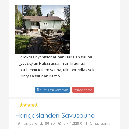
Vuokraa nyt historiallinen Hakalan sauna
Jyväskylän Halssilassa. Tilan kruunaa
puulämmitteinen sauna, ulkoporeallas sekä
viihtyisä saunan keittiö.
Tutustu tarkemmin
Varaa tästä
Hangaslahden Savusauna
Tampere
80
hlö
alk.
1,228 €
Omat juomat