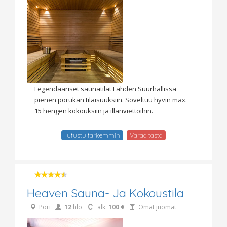
Legendaariset saunatilat Lahden Suurhallissa
pienen porukan tilaisuuksiin. Soveltuu hyvin max.
15 hengen kokouksiin ja illanviettoihin.
Tutustu tarkemmin
Varaa tästä
Heaven Sauna- Ja Kokoustila
Pori
12
hlö
alk.
100 €
Omat juomat