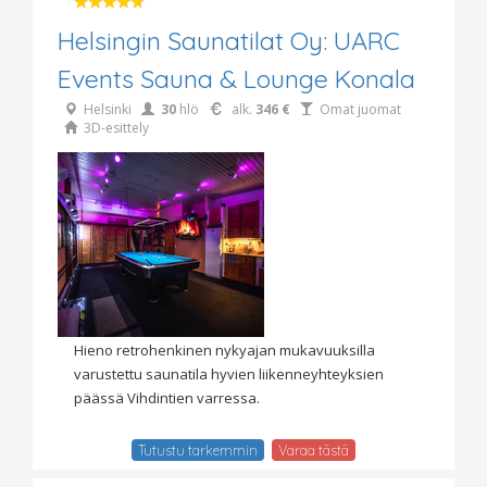
Helsingin Saunatilat Oy: UARC
Events Sauna & Lounge Konala
Helsinki
30
hlö
alk.
346 €
Omat juomat
3D-esittely
Hieno retrohenkinen nykyajan mukavuuksilla
varustettu saunatila hyvien liikenneyhteyksien
päässä Vihdintien varressa.
Tutustu tarkemmin
Varaa tästä