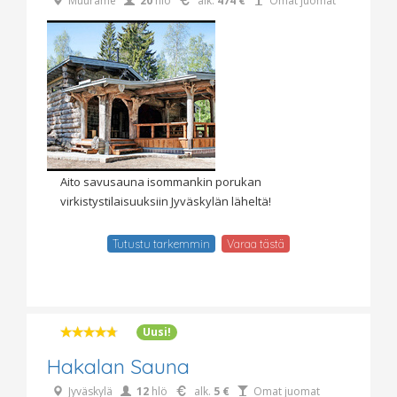
Muurame
20
hlö
alk.
474 €
Omat juomat
Aito savusauna isommankin porukan
virkistystilaisuuksiin Jyväskylän läheltä!
Tutustu tarkemmin
Varaa tästä
Uusi!
Hakalan Sauna
Jyväskylä
12
hlö
alk.
5 €
Omat juomat