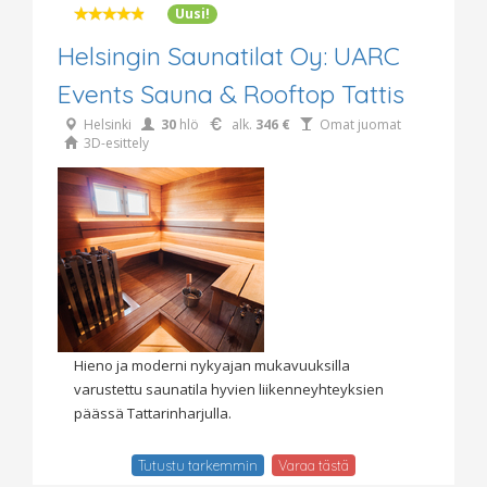
Uusi!
Helsingin Saunatilat Oy: UARC
Events Sauna & Rooftop Tattis
Helsinki
30
hlö
alk.
346 €
Omat juomat
3D-esittely
Hieno ja moderni nykyajan mukavuuksilla
varustettu saunatila hyvien liikenneyhteyksien
päässä Tattarinharjulla.
Tutustu tarkemmin
Varaa tästä