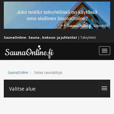
SaunaOnline:
Sauna-, kokous- ja juhlatilat
|
Taloyhtiöt
Togg
navi
SaunaOnline
Selaa saunatiloja
Valitse alue