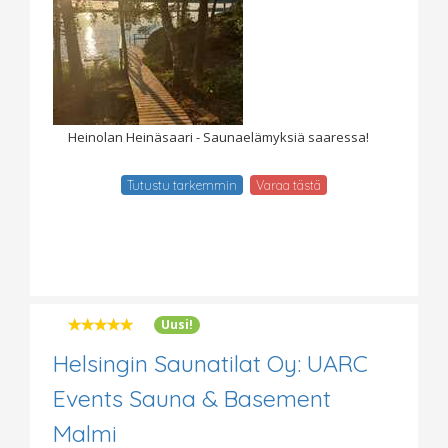
Heinolan Heinäsaari - Saunaelämyksiä saaressa!
Tutustu tarkemmin
Varaa tästä
Uusi!
Helsingin Saunatilat Oy: UARC
Events Sauna & Basement
Malmi