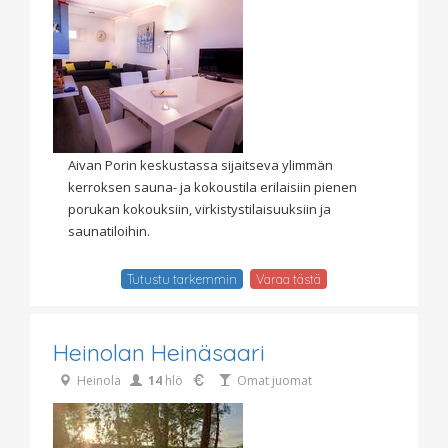
Aivan Porin keskustassa sijaitseva ylimmän
kerroksen sauna- ja kokoustila erilaisiin pienen
porukan kokouksiin, virkistystilaisuuksiin ja
saunatiloihin.
Tutustu tarkemmin
Varaa tästä
Heinolan Heinäsaari
Heinola
14
hlö
Omat juomat