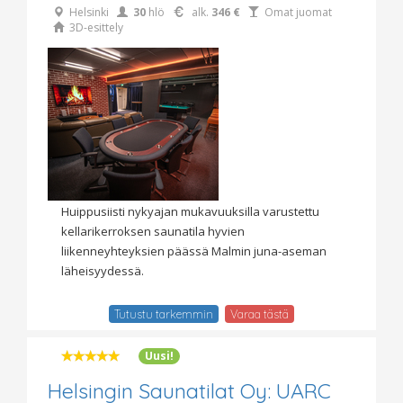
Helsinki
30
hlö
alk.
346 €
Omat juomat
3D-esittely
Huippusiisti nykyajan mukavuuksilla varustettu
kellarikerroksen saunatila hyvien
liikenneyhteyksien päässä Malmin juna-aseman
läheisyydessä.
Tutustu tarkemmin
Varaa tästä
Uusi!
Helsingin Saunatilat Oy: UARC