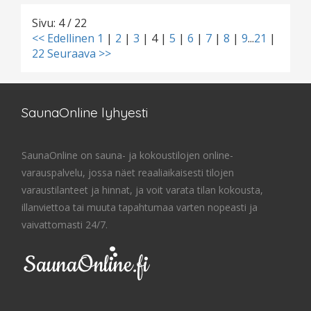
Sivu: 4 / 22
<< Edellinen
1
|
2
|
3
|
4
|
5
|
6
|
7
|
8
|
9
...
21
|
22
Seuraava >>
SaunaOnline lyhyesti
SaunaOnline on sauna- ja kokoustilojen online-
varauspalvelu, jossa näet reaaliaikaisesti tilojen
varaustilanteet ja hinnat, ja voit varata tilan kokousta,
illanviettoa tai muuta tapahtumaa varten nopeasti ja
vaivattomasti 24/7.