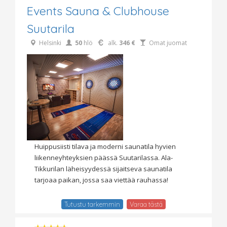
Events Sauna & Clubhouse
Suutarila
Helsinki
50
hlö
alk.
346 €
Omat juomat
Huippusiisti tilava ja moderni saunatila hyvien
liikenneyhteyksien päässä Suutarilassa. Ala-
Tikkurilan läheisyydessä sijaitseva saunatila
tarjoaa paikan, jossa saa viettää rauhassa!
Tutustu tarkemmin
Varaa tästä