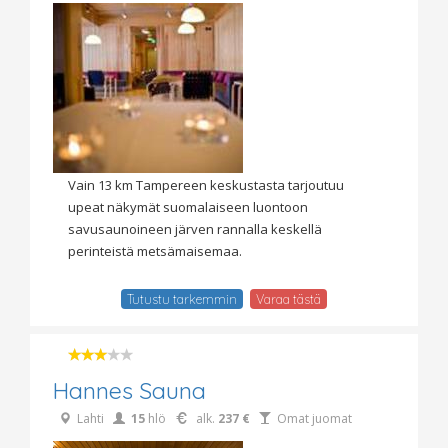
Vain 13 km Tampereen keskustasta tarjoutuu
upeat näkymät suomalaiseen luontoon
savusaunoineen järven rannalla keskellä
perinteistä metsämaisemaa.
Tutustu tarkemmin
Varaa tästä
Hannes Sauna
Lahti
15
hlö
alk.
237 €
Omat juomat