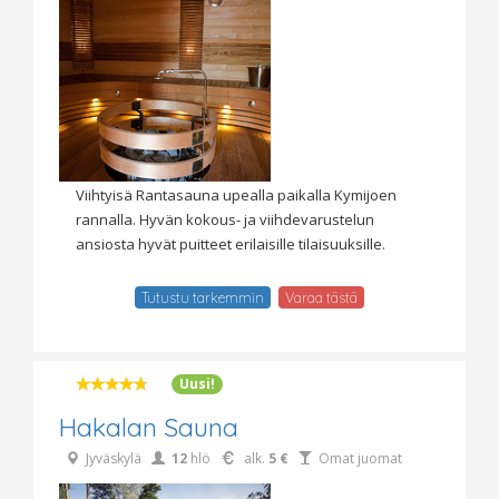
Viihtyisä Rantasauna upealla paikalla Kymijoen
rannalla. Hyvän kokous- ja viihdevarustelun
ansiosta hyvät puitteet erilaisille tilaisuuksille.
Tutustu tarkemmin
Varaa tästä
Uusi!
Hakalan Sauna
Jyväskylä
12
hlö
alk.
5 €
Omat juomat