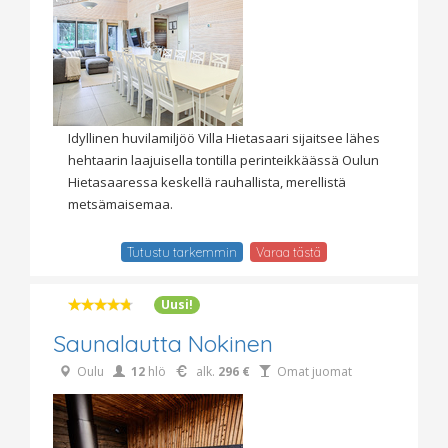
Idyllinen huvilamiljöö Villa Hietasaari sijaitsee lähes
hehtaarin laajuisella tontilla perinteikkäässä Oulun
Hietasaaressa keskellä rauhallista, merellistä
metsämaisemaa.
Tutustu tarkemmin
Varaa tästä
Uusi!
Saunalautta Nokinen
Oulu
12
hlö
alk.
296 €
Omat juomat