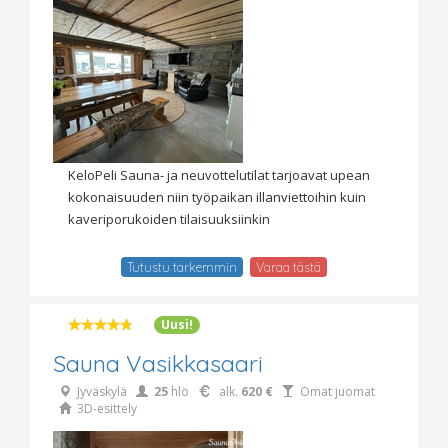
KeloPeli Sauna- ja neuvottelutilat tarjoavat upean
kokonaisuuden niin työpaikan illanviettoihin kuin
kaveriporukoiden tilaisuuksiinkin
Tutustu tarkemmin
Varaa tästä
Uusi!
Sauna Vasikkasaari
Jyväskylä
25
hlö
alk.
620 €
Omat juomat
3D-esittely