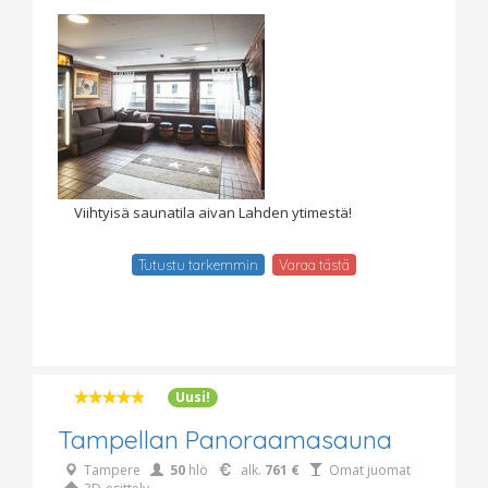
Viihtyisä saunatila aivan Lahden ytimestä!
Tutustu tarkemmin
Varaa tästä
Uusi!
Tampellan Panoraamasauna
Tampere
50
hlö
alk.
761 €
Omat juomat