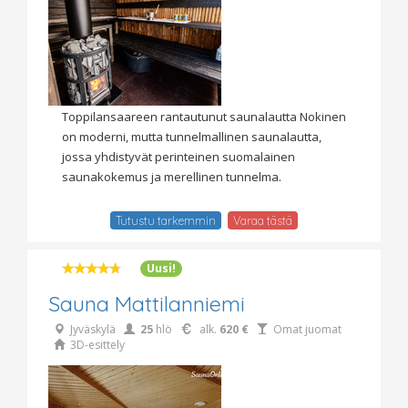
Toppilansaareen rantautunut saunalautta Nokinen
on moderni, mutta tunnelmallinen saunalautta,
jossa yhdistyvät perinteinen suomalainen
saunakokemus ja merellinen tunnelma.
Tutustu tarkemmin
Varaa tästä
Uusi!
Sauna Mattilanniemi
Jyväskylä
25
hlö
alk.
620 €
Omat juomat
3D-esittely