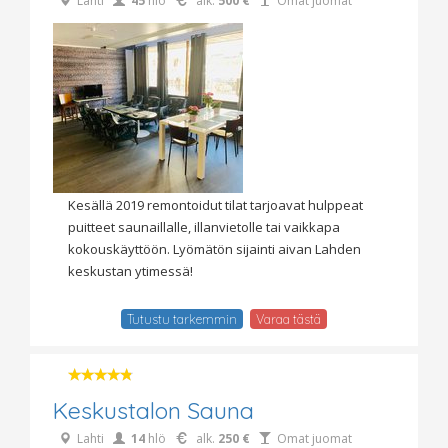
Lahti
45
hlö
alk.
500 €
Omat juomat
Kesällä 2019 remontoidut tilat tarjoavat hulppeat
puitteet saunaillalle, illanvietolle tai vaikkapa
kokouskäyttöön. Lyömätön sijainti aivan Lahden
keskustan ytimessä!
Tutustu tarkemmin
Varaa tästä
Keskustalon Sauna
Lahti
14
hlö
alk.
250 €
Omat juomat