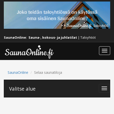
SaunaOnline:
Sauna-, kokous- ja juhlatilat
|
Taloyhtiöt
Togg
navi
SaunaOnline
Selaa saunatiloja
Valitse alue