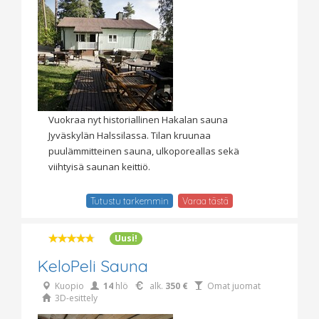
Vuokraa nyt historiallinen Hakalan sauna
Jyväskylän Halssilassa. Tilan kruunaa
puulämmitteinen sauna, ulkoporeallas sekä
viihtyisä saunan keittiö.
Tutustu tarkemmin
Varaa tästä
Uusi!
KeloPeli Sauna
Kuopio
14
hlö
alk.
350 €
Omat juomat
3D-esittely