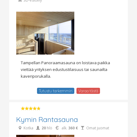
3D-esittely
Tampellan Panoraamasauna on loistava paikka
viettää yrityksen edustustilaisuus tai saunailta
kaveriporukalla.
Tutustu tarkemmin
Varaa tästä
Kymin Rantasauna
Kotka
20
hlö
alk.
360 €
Omat juomat