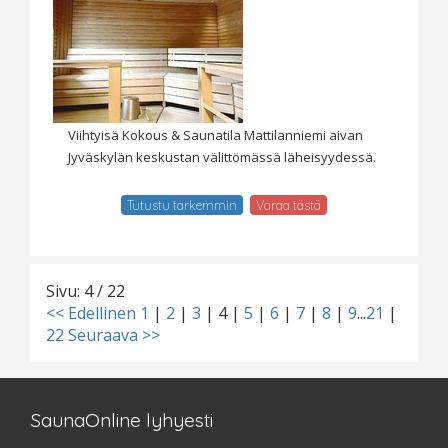
Viihtyisä Kokous & Saunatila Mattilanniemi aivan
Jyväskylän keskustan välittömässä läheisyydessä.
Tutustu tarkemmin
Varaa tästä
Sivu: 4 / 22
<< Edellinen
1
|
2
|
3
|
4
|
5
|
6
|
7
|
8
|
9
...
21
|
22
Seuraava >>
SaunaOnline lyhyesti