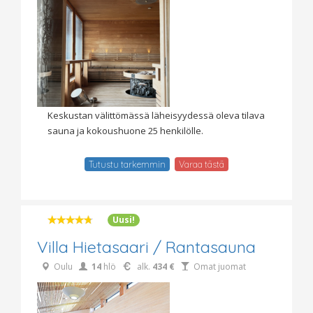
Keskustan välittömässä läheisyydessä oleva tilava
sauna ja kokoushuone 25 henkilölle.
Tutustu tarkemmin
Varaa tästä
Uusi!
Villa Hietasaari / Rantasauna
Oulu
14
hlö
alk.
434 €
Omat juomat