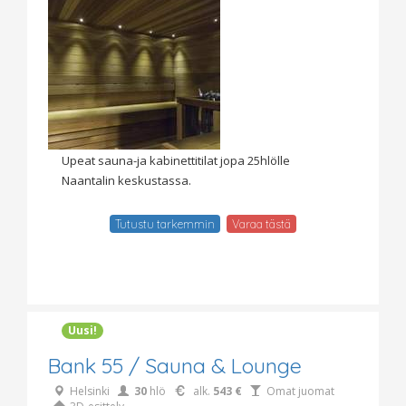
Upeat sauna-ja kabinettitilat jopa 25hlölle
Naantalin keskustassa.
Tutustu tarkemmin
Varaa tästä
Uusi!
Bank 55 / Sauna & Lounge
Helsinki
30
hlö
alk.
543 €
Omat juomat