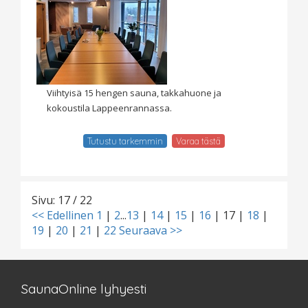
Viihtyisä 15 hengen sauna, takkahuone ja
kokoustila Lappeenrannassa.
Tutustu tarkemmin
Varaa tästä
Sivu: 17 / 22
<< Edellinen
1
|
2
...
13
|
14
|
15
|
16
|
17
|
18
|
19
|
20
|
21
|
22
Seuraava >>
SaunaOnline lyhyesti