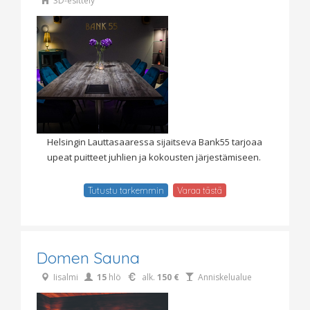
3D-esittely
Helsingin Lauttasaaressa sijaitseva Bank55 tarjoaa
upeat puitteet juhlien ja kokousten järjestämiseen.
Tutustu tarkemmin
Varaa tästä
Domen Sauna
Iisalmi
15
hlö
alk.
150 €
Anniskelualue