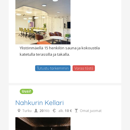
Ylistönmäellä 15 henkilön sauna ja kokoustila
katetulla terassilla ja takalla.
Tutustu tarkemmin
Varaa tästä
Uusi!
Nahkurin Kellari
Turku
20
hlö
alk.
10 €
Omat juomat