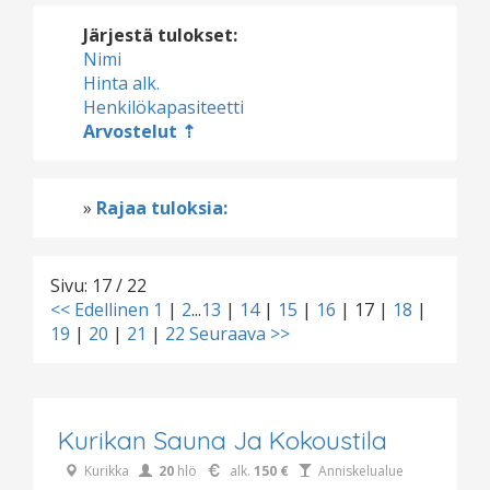
Järjestä tulokset:
Nimi
Hinta alk.
Henkilökapasiteetti
Arvostelut
»
Rajaa tuloksia:
Sivu: 17 / 22
<< Edellinen
1
|
2
...
13
|
14
|
15
|
16
|
17
|
18
|
19
|
20
|
21
|
22
Seuraava >>
Kurikan Sauna Ja Kokoustila
Kurikka
20
hlö
alk.
150 €
Anniskelualue