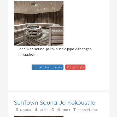
Laadukas sauna- ja kokoustila jopa 20 hengen
tilaisuuksiin.
Tutustu tarkemmin
Varaa tästä
SunTown Sauna Ja Kokoustila
Naantali
25
hlö
alk.
100 €
Anniskelualue