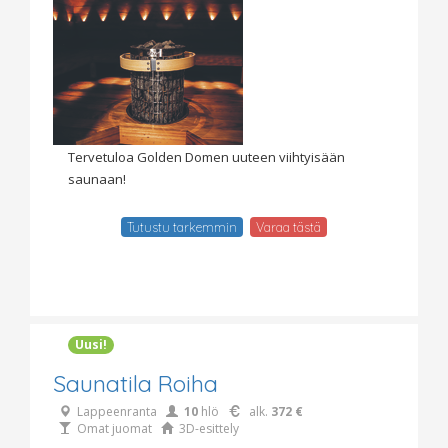
Tervetuloa Golden Domen uuteen viihtyisään
saunaan!
Tutustu tarkemmin
Varaa tästä
Uusi!
Saunatila Roiha
Lappeenranta
10
hlö
alk.
372 €
Omat juomat
3D-esittely