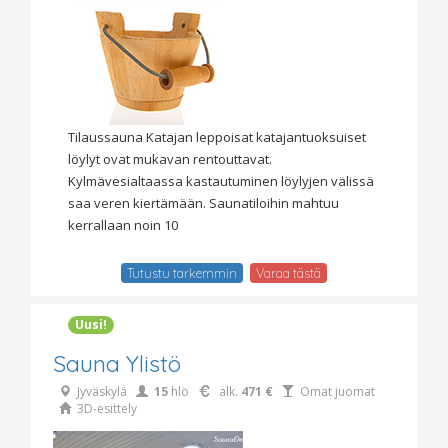
Tilaussauna Katajan leppoisat katajantuoksuiset
löylyt ovat mukavan rentouttavat.
Kylmävesialtaassa kastautuminen löylyjen välissä
saa veren kiertämään. Saunatiloihin mahtuu
kerrallaan noin 10
Tutustu tarkemmin
Varaa tästä
Uusi!
Sauna Ylistö
Jyväskylä
15
hlö
alk.
471 €
Omat juomat
3D-esittely