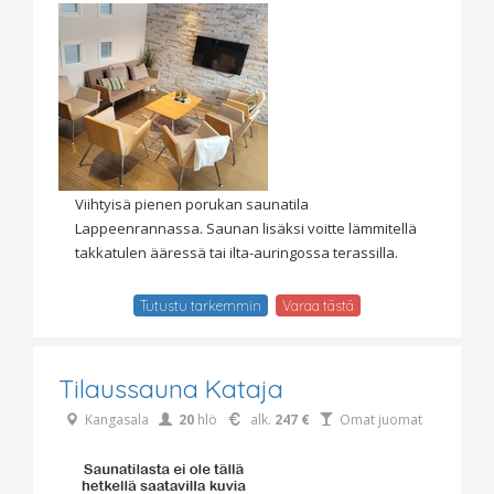
Viihtyisä pienen porukan saunatila
Lappeenrannassa. Saunan lisäksi voitte lämmitellä
takkatulen ääressä tai ilta-auringossa terassilla.
Tutustu tarkemmin
Varaa tästä
Tilaussauna Kataja
Kangasala
20
hlö
alk.
247 €
Omat juomat