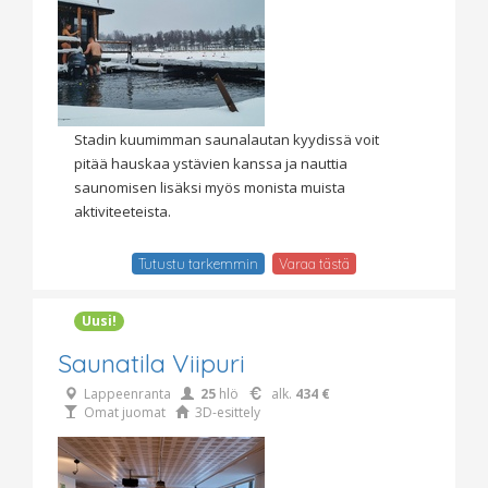
Stadin kuumimman saunalautan kyydissä voit
pitää hauskaa ystävien kanssa ja nauttia
saunomisen lisäksi myös monista muista
aktiviteeteista.
Tutustu tarkemmin
Varaa tästä
Uusi!
Saunatila Viipuri
Lappeenranta
25
hlö
alk.
434 €
Omat juomat
3D-esittely