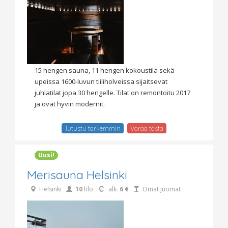
15 hengen sauna, 11 hengen kokoustila sekä
upeissa 1600-luvun tiiliholveissa sijaitsevat
juhlatilat jopa 30 hengelle. Tilat on remontoitu 2017
ja ovat hyvin modernit.
Tutustu tarkemmin
Varaa tästä
Uusi!
Merisauna Helsinki
Helsinki
10
hlö
alk.
6 €
Omat juomat