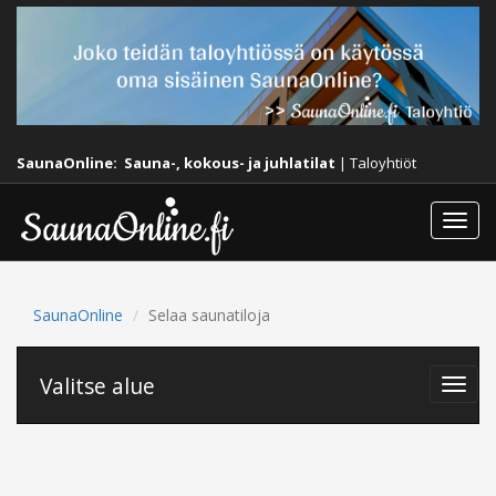
SaunaOnline:
Sauna-, kokous- ja juhlatilat
|
Taloyhtiöt
Togg
navi
SaunaOnline
Selaa saunatiloja
Valitse alue