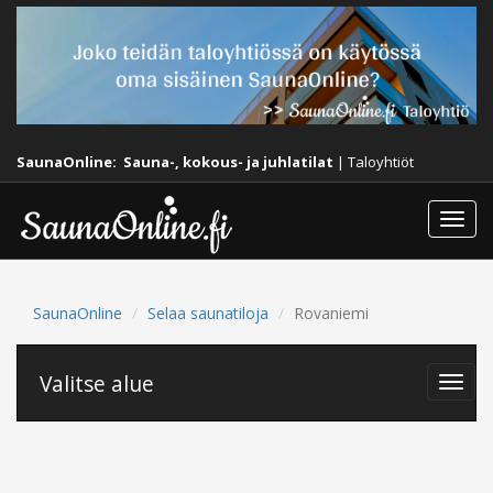
SaunaOnline:
Sauna-, kokous- ja juhlatilat
|
Taloyhtiöt
Togg
navi
SaunaOnline
Selaa saunatiloja
Rovaniemi
Valitse alue