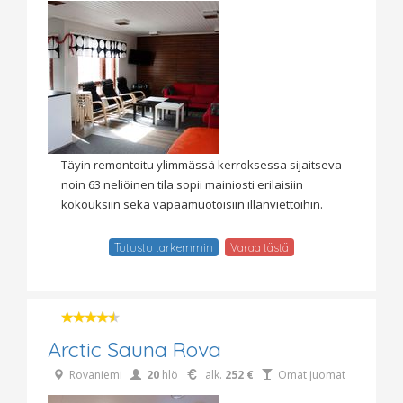
Täyin remontoitu ylimmässä kerroksessa sijaitseva
noin 63 neliöinen tila sopii mainiosti erilaisiin
kokouksiin sekä vapaamuotoisiin illanviettoihin.
Tutustu tarkemmin
Varaa tästä
Arctic Sauna Rova
Rovaniemi
20
hlö
alk.
252 €
Omat juomat