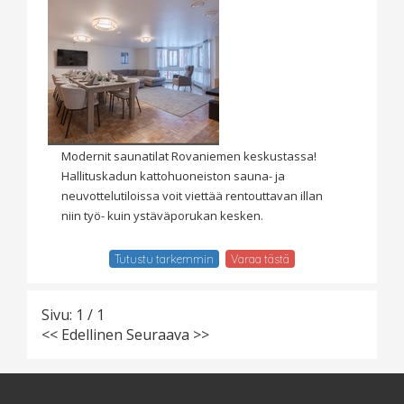
Modernit saunatilat Rovaniemen keskustassa!
Hallituskadun kattohuoneiston sauna- ja
neuvottelutiloissa voit viettää rentouttavan illan
niin työ- kuin ystäväporukan kesken.
Tutustu tarkemmin
Varaa tästä
Sivu: 1 / 1
<< Edellinen
Seuraava >>