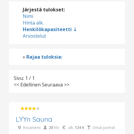
Järjestä tulokset:
Nimi
Hinta alk.
Henkilökapasiteetti
Arvostelut
»
Rajaa tuloksia:
Sivu: 1 / 1
<< Edellinen
Seuraava >>
LYYn Sauna
Rovaniemi
20
hlö
alk.
124 €
Omat juomat