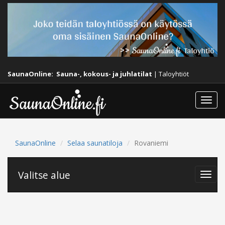
SaunaOnline:
Sauna-, kokous- ja juhlatilat
|
Taloyhtiöt
Togg
navi
SaunaOnline
Selaa saunatiloja
Rovaniemi
Valitse alue