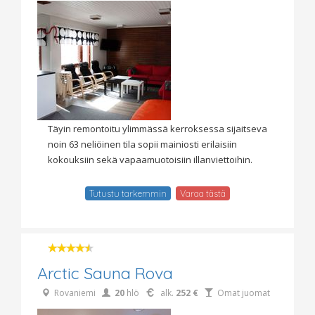
Täyin remontoitu ylimmässä kerroksessa sijaitseva
noin 63 neliöinen tila sopii mainiosti erilaisiin
kokouksiin sekä vapaamuotoisiin illanviettoihin.
Tutustu tarkemmin
Varaa tästä
Arctic Sauna Rova
Rovaniemi
20
hlö
alk.
252 €
Omat juomat