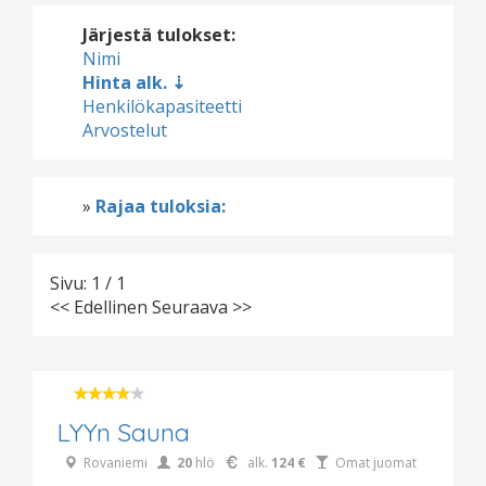
Järjestä tulokset:
Nimi
Hinta alk.
Henkilökapasiteetti
Arvostelut
»
Rajaa tuloksia:
Sivu: 1 / 1
<< Edellinen
Seuraava >>
LYYn Sauna
Rovaniemi
20
hlö
alk.
124 €
Omat juomat