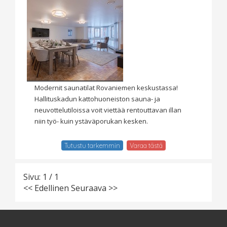
Modernit saunatilat Rovaniemen keskustassa!
Hallituskadun kattohuoneiston sauna- ja
neuvottelutiloissa voit viettää rentouttavan illan
niin työ- kuin ystäväporukan kesken.
Tutustu tarkemmin
Varaa tästä
Sivu: 1 / 1
<< Edellinen
Seuraava >>