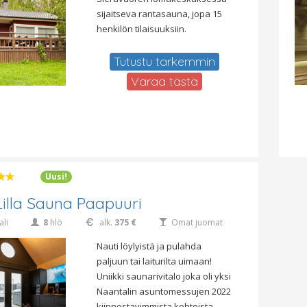
sijaitseva rantasauna, jopa 15
henkilön tilaisuuksiin.
Tutustu tarkemmin
Varaa tästä
Uusi!
 Lilla Sauna Paapuuri
ali
8
hlö
alk.
375 €
Omat juomat
Nauti löylyistä ja pulahda
paljuun tai laiturilta uimaan!
Uniikki saunarivitalo joka oli yksi
Naantalin asuntomessujen 2022
kiinnostavimmista kohteista