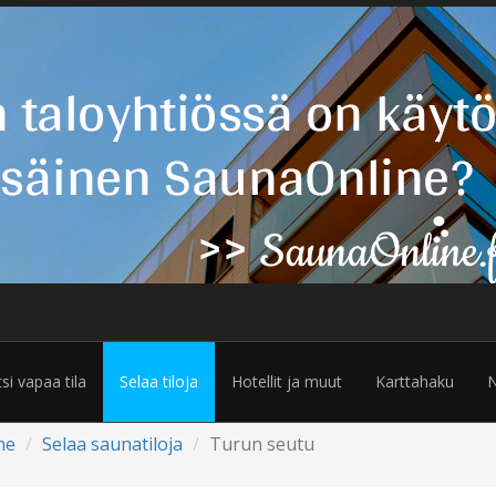
tsi vapaa tila
Selaa tiloja
Hotellit ja muut
Karttahaku
N
ne
Selaa saunatiloja
Turun seutu