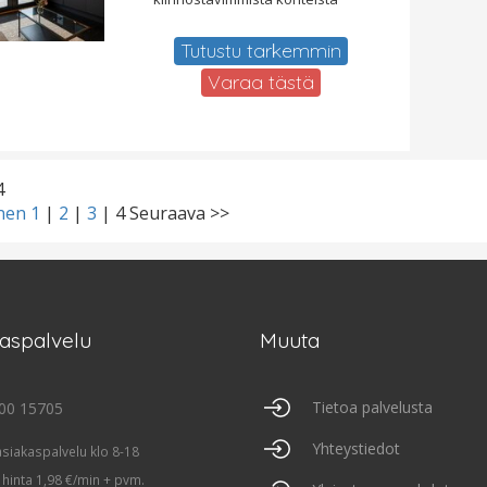
Tutustu tarkemmin
Varaa tästä
4
inen
1
|
2
|
3
|
4
Seuraava >>
kaspalvelu
Muuta
Tietoa palvelusta
00 15705
Yhteystiedot
asiakaspalvelu klo 8-18
 hinta 1,98 €/min + pvm.