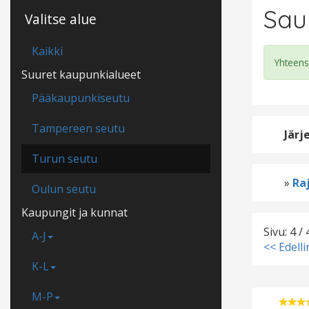
Sau
Valitse alue
Kaikki
Yhteens
Suuret kaupunkialueet
Pääkaupunkiseutu
Tampereen seutu
Järj
Turun seutu
»
Raj
Oulun seutu
Kaupungit ja kunnat
Sivu: 4 / 
A-J
<< Edell
K-L
M-P