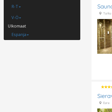
Saun
R-T
Turku
V-Ö
Ulkomaat
Espanja
Sier
Eura