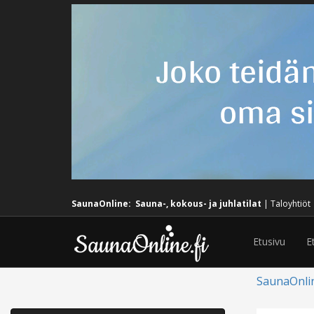
SaunaOnline:
Sauna-, kokous- ja juhlatilat
|
Taloyhtiöt
Etusivu
E
SaunaOnli