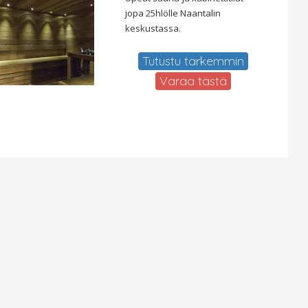
jopa 25hlölle Naantalin
keskustassa.
Tutustu tarkemmin
Varaa tästä