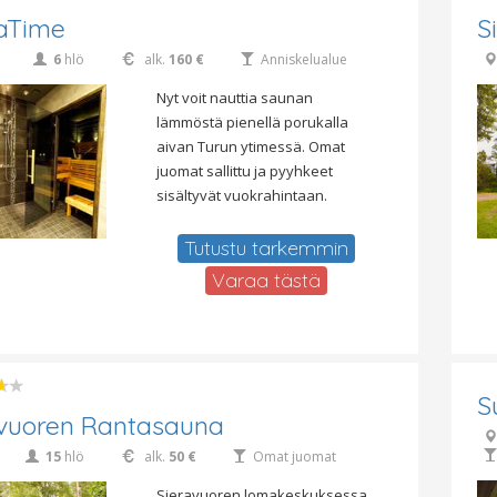
aTime
S
6
hlö
alk.
160 €
Anniskelualue
Nyt voit nauttia saunan
lämmöstä pienellä porukalla
aivan Turun ytimessä. Omat
juomat sallittu ja pyyhkeet
sisältyvät vuokrahintaan.
Tutustu tarkemmin
Varaa tästä
S
avuoren Rantasauna
15
hlö
alk.
50 €
Omat juomat
Sieravuoren lomakeskuksessa