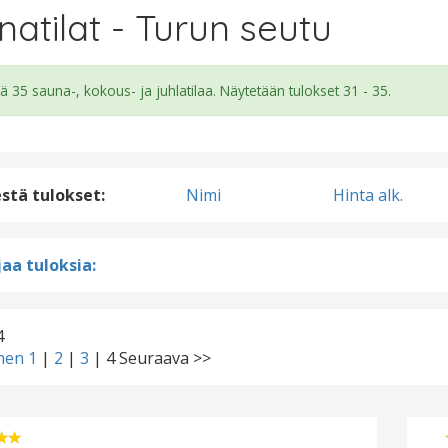
natilat - Turun seutu
ä 35 sauna-, kokous- ja juhlatilaa. Näytetään tulokset 31 - 35.
estä tulokset:
Nimi
Hinta alk.
aa tuloksia:
4
inen
1
|
2
|
3
|
4
Seuraava >>