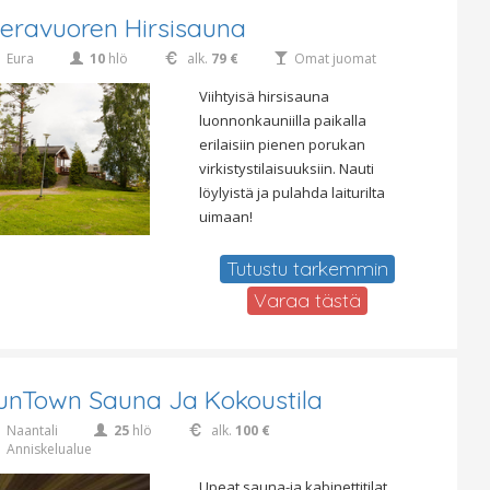
ieravuoren Hirsisauna
Eura
10
hlö
alk.
79 €
Omat juomat
Viihtyisä hirsisauna
luonnonkauniilla paikalla
erilaisiin pienen porukan
virkistystilaisuuksiin. Nauti
löylyistä ja pulahda laiturilta
uimaan!
Tutustu tarkemmin
Varaa tästä
unTown Sauna Ja Kokoustila
Naantali
25
hlö
alk.
100 €
Anniskelualue
Upeat sauna-ja kabinettitilat