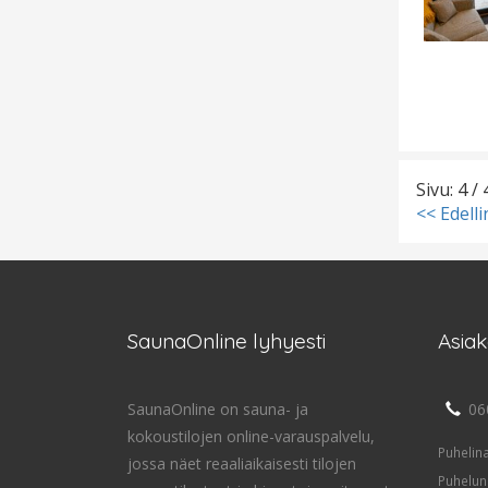
Sivu: 4 / 
<< Edell
SaunaOnline lyhyesti
Asia
SaunaOnline on sauna- ja
06
kokoustilojen online-varauspalvelu,
Puhelin
jossa näet reaaliaikaisesti tilojen
Puhelun