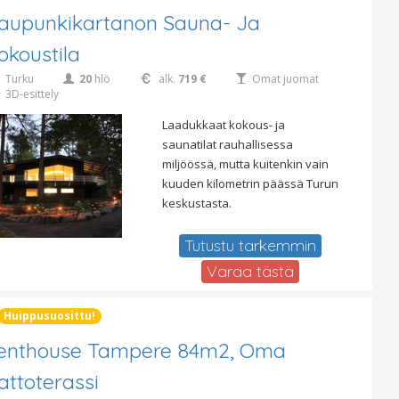
aupunkikartanon Sauna- Ja
okoustila
Turku
20
hlö
alk.
719 €
Omat juomat
3D-esittely
Laadukkaat kokous- ja
saunatilat rauhallisessa
miljöössä, mutta kuitenkin vain
kuuden kilometrin päässä Turun
keskustasta.
Tutustu tarkemmin
Varaa tästä
Huippusuosittu!
enthouse Tampere 84m2, Oma
attoterassi