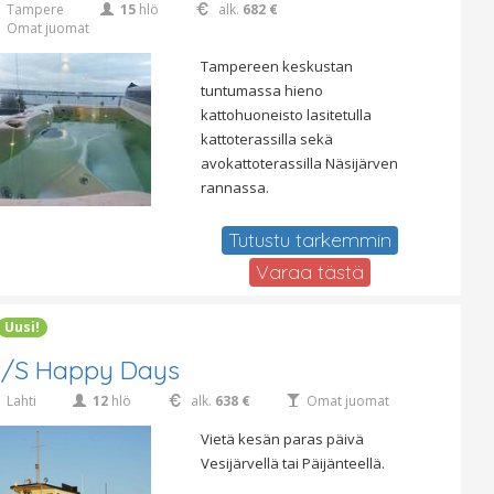
Tampere
15
hlö
alk.
682 €
Omat juomat
Tampereen keskustan
tuntumassa hieno
kattohuoneisto lasitetulla
kattoterassilla sekä
avokattoterassilla Näsijärven
rannassa.
Tutustu tarkemmin
Varaa tästä
Uusi!
/S Happy Days
Lahti
12
hlö
alk.
638 €
Omat juomat
Vietä kesän paras päivä
Vesijärvellä tai Päijänteellä.