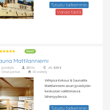
Tutustu tarkemmin
Varaa tästä
Uusi!
auna Mattilanniemi
Jyväskylä
25
hlö
alk.
620 €
Omat juomat
3D-esittely
Viihtyisä Kokous & Saunatila
Mattilanniemi aivan Jyväskylän
keskustan välittömässä
läheisyydessä.
Tutustu tarkemmin