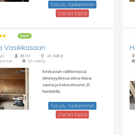
Tutustu tarkemmin
Varaa tästä
Uusi!
 Vasikkasaari
H
ylä
25
hlö
alk.
620 €
juomat
3D-esittely
Keskustan välittömässä
läheisyydessä oleva tilava
sauna ja kokoushuone 25
henkilölle.
Tutustu tarkemmin
Varaa tästä