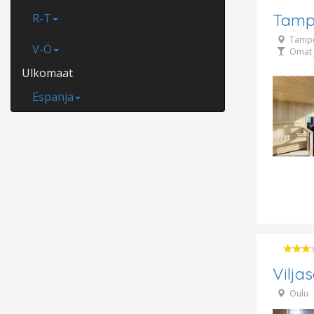
Tamp
R-T
Tamp
V-Ö
Omat 
Ulkomaat
Espanja
Vilja
Oulu