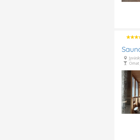
Sauna
Jyväsk
Omat 