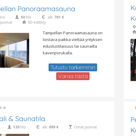
K
ellan Panoraamasauna
K
ere
50
hlö
alk.
761 €
juomat
3D-esittely
Tampellan Panoraamasauna on
loistava paikka viettää yrityksen
edustustilaisuus tai saunailta
kaveriporukalla.
Tutustu tarkemmin
Varaa tästä
sali & Saunatila
P
120
hlö
alk.
699 €
Omat juomat
K