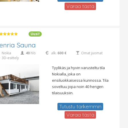
Varaa tästä
Uusi!
enria Sauna
Nokia
40
hlö
alk.
600 €
Omat juomat
3D-esittely
Tyylikäs ja hyvin varusteltu tila
Nokialla, joka on
ensiluokkaisessa kunnossa. Tila
soveltuu jopa noin 40 hengen
tilaisuuksiin.
Tutustu tarkemmin
Varaa tästä