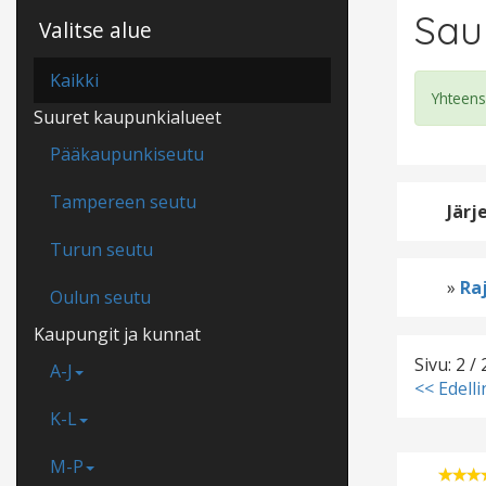
Sau
Valitse alue
Kaikki
Yhteens
Suuret kaupunkialueet
Pääkaupunkiseutu
Tampereen seutu
Järj
Turun seutu
»
Raj
Oulun seutu
Kaupungit ja kunnat
Sivu: 2 / 
A-J
<< Edell
K-L
M-P