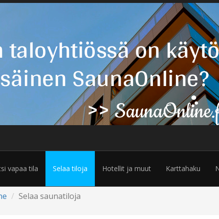
tsi vapaa tila
Selaa tiloja
Hotellit ja muut
Karttahaku
N
ne
Selaa saunatiloja