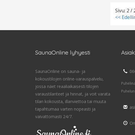
Sivu: 2 / 
<< Edell
SaunaOnline lyhyesti
Asia
SaunaOnline on sauna- ja
06
kokoustilojen online-varauspalvelu,
Puhelin
jossa näet reaaliaikaisesti tilojen
Puhelun
varaustilanteet ja hinnat, ja voit varata
tilan kokousta, illanviettoa tai muuta
as
tapahtumaa varten nopeasti ja
vaivattomasti 24/7.
On