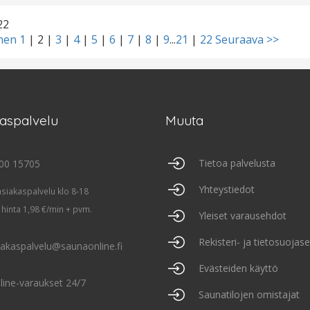
22
inen
1
|
2
|
3
|
4
|
5
|
6
|
7
|
8
|
9
...
21
|
22
Seuraava >>
kaspalvelu
Muuta
Tietoa palvelusta
00 15705
Yhteystiedot
asiakaspalvelu klo 8-18
 hinta 1,98 €/min + pvm.
Yleiset varausehdot
Rekisteri- ja tietosuojas
iakaspalvelu@saunaonline.fi
Evästeiden käyttö
line-varaukset 24/7
Saunatilojen omistajat