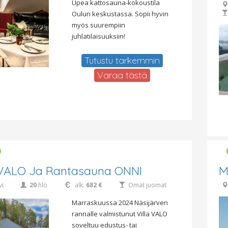
Upea kattosauna-kokoustila
Oulun keskustassa. Sopii hyvin
myös suurempiin
juhlatilaisuuksiin!
Tutustu tarkemmin
Varaa tästä
 VALO Ja Rantasauna ONNI
M
vi
20
hlö
alk.
682 €
Omat juomat
Marraskuussa 2024 Näsijärven
rannalle valmistunut Villa VALO
soveltuu edustus- tai