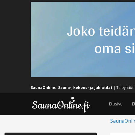
SaunaOnline:
Sauna-, kokous- ja juhlatilat
|
Taloyhtiöt
Etusivu
E
SaunaOnli