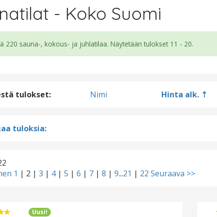
natilat - Koko Suomi
ä 220 sauna-, kokous- ja juhlatilaa. Näytetään tulokset 11 - 20.
estä tulokset:
Nimi
Hinta alk.
aa tuloksia:
22
inen
1
|
2
|
3
|
4
|
5
|
6
|
7
|
8
|
9
...
21
|
22
Seuraava >>
Uusi!