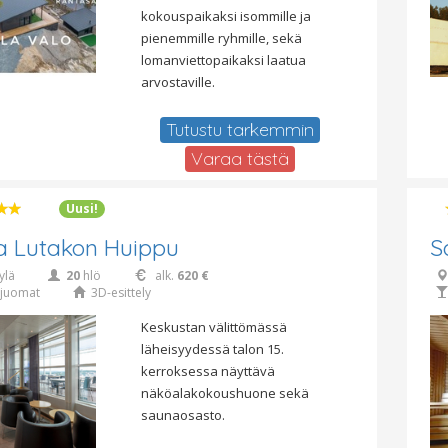
kokouspaikaksi isommille ja
pienemmille ryhmille, sekä
lomanviettopaikaksi laatua
arvostaville.
Tutustu tarkemmin
Varaa tästä
Uusi!
a Lutakon Huippu
S
ylä
20
hlö
alk.
620 €
juomat
3D-esittely
Keskustan välittömässä
läheisyydessä talon 15.
kerroksessa näyttävä
näköalakokoushuone sekä
saunaosasto.