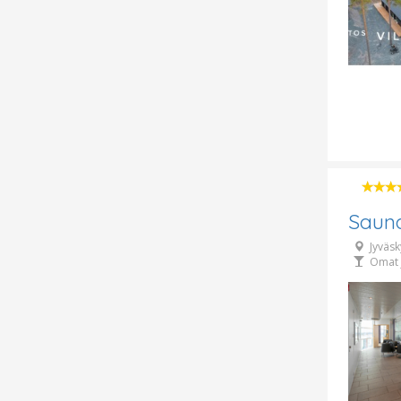
Saun
Jyväsk
Omat 