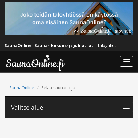
SaunaOnline:
Sauna-, kokous- ja juhlatilat
|
Taloyhtiöt
Togg
navi
SaunaOnline
Selaa saunatiloja
Valitse alue