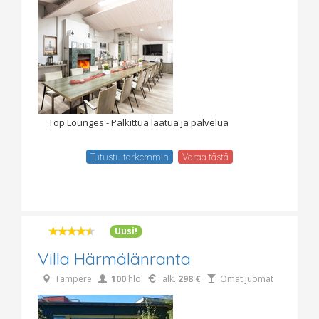
Top Lounges - Palkittua laatua ja palvelua
Tutustu tarkemmin
Varaa tästä
Uusi!
Villa Härmälänranta
Tampere
100
hlö
alk.
298 €
Omat juomat