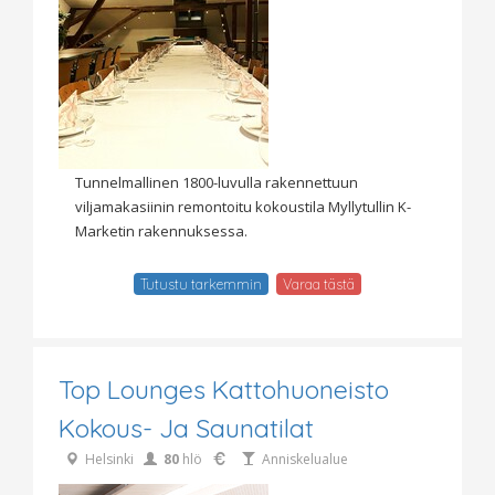
Tunnelmallinen 1800-luvulla rakennettuun
viljamakasiinin remontoitu kokoustila Myllytullin K-
Marketin rakennuksessa.
Tutustu tarkemmin
Varaa tästä
Top Lounges Kattohuoneisto
Kokous- Ja Saunatilat
Helsinki
80
hlö
Anniskelualue