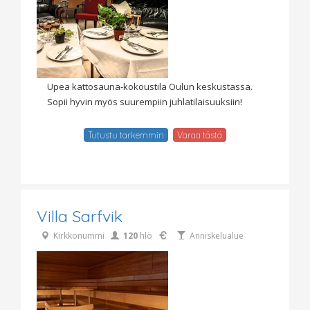
Upea kattosauna-kokoustila Oulun keskustassa.
Sopii hyvin myös suurempiin juhlatilaisuuksiin!
Tutustu tarkemmin
Varaa tästä
Villa Sarfvik
Kirkkonummi
120
hlö
Anniskelualue