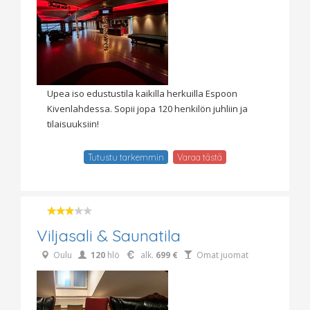
Upea iso edustustila kaikilla herkuilla Espoon
Kivenlahdessa. Sopii jopa 120 henkilön juhliin ja
tilaisuuksiin!
Tutustu tarkemmin
Varaa tästä
Viljasali & Saunatila
Oulu
120
hlö
alk.
699 €
Omat juomat