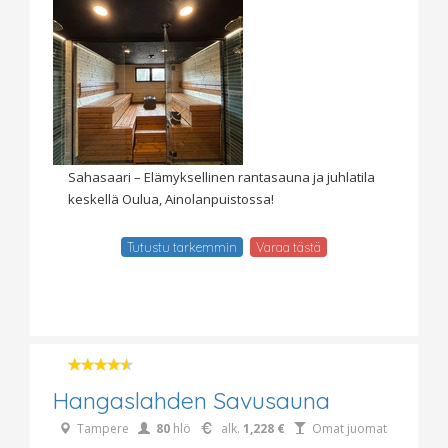
Sahasaari – Elämyksellinen rantasauna ja juhlatila
keskellä Oulua, Ainolanpuistossa!
Tutustu tarkemmin
Varaa tästä
Hangaslahden Savusauna
Tampere
80
hlö
alk.
1,228 €
Omat juomat