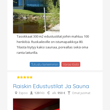
Tasokkaat 300 m2 edustustilat joihin mahtuu 100
henkilöä. Ruokaileville on istumapaikkoja 80.
Tilasta löytyy kaksi saunaa, poreallas sekä oma
ranta laiturilla.
Tutustu tarkemmin
Varaa tästä
Raiskin Edustustilat Ja Sauna
Espoo
120
hlö
alk.
950 €
Omat juomat