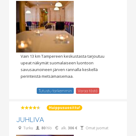
Vain 13 km Tampereen keskustasta tarjoutuu
upeat näkymät suomalaiseen luontoon
savusaunoineen järven rannalla keskellä
perinteistä metsämaisemaa.
Tutustu tarkemmin
Varaa tästä
Huippusuosittu!
JUHLIVA
Turku
80
hlö
alk.
306 €
Omat juomat