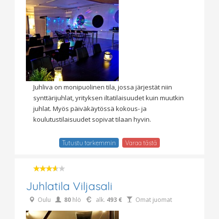
Juhliva on monipuolinen tila, jossa järjestät niin
synttärijuhlat, yrityksen iltatilaisuudet kuin muutkin
juhlat. Myös päiväkäytössä kokous- ja
koulutustilaisuudet sopivat tilaan hyvin.
Tutustu tarkemmin
Varaa tästä
Juhlatila Viljasali
Oulu
80
hlö
alk.
493 €
Omat juomat