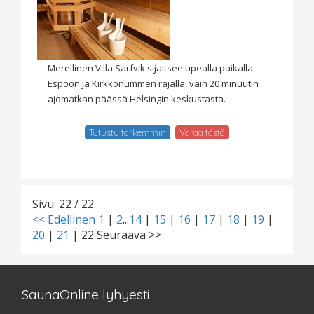
Merellinen Villa Sarfvik sijaitsee upealla paikalla
Espoon ja Kirkkonummen rajalla, vain 20 minuutin
ajomatkan päässä Helsingin keskustasta.
Tutustu tarkemmin
Varaa tästä
Sivu: 22 / 22
<< Edellinen
1
|
2
...
14
|
15
|
16
|
17
|
18
|
19
|
20
|
21
|
22
Seuraava >>
SaunaOnline lyhyesti