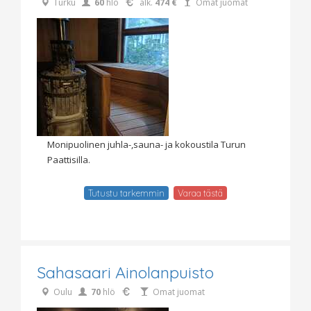
Turku
60
hlö
alk.
474 €
Omat juomat
Monipuolinen juhla-,sauna- ja kokoustila Turun
Paattisilla.
Tutustu tarkemmin
Varaa tästä
Sahasaari Ainolanpuisto
Oulu
70
hlö
Omat juomat