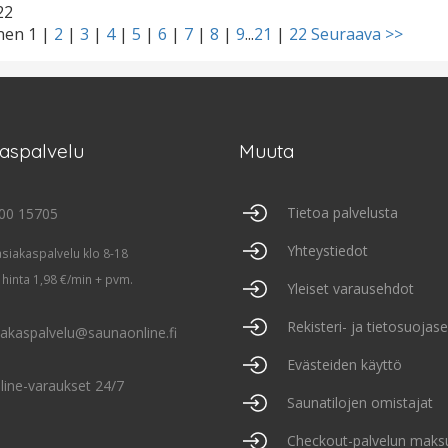
22
inen
1
|
2
|
3
|
4
|
5
|
6
|
7
|
8
|
9
...
21
|
22
Seuraava >>
kaspalvelu
Muuta
Tietoa palvelusta
00 15705
Yhteystiedot
asiakaspalvelu klo 8-18
 hinta 1,98 €/min + pvm.
Yleiset varausehdot
Rekisteri- ja tietosuojas
iakaspalvelu@saunaonline.fi
Evästeiden käyttö
line-varaukset 24/7
Saunatilojen omistajat
Checkout-palvelun maks