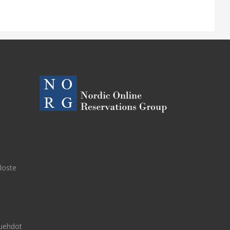
eloste
uehdot