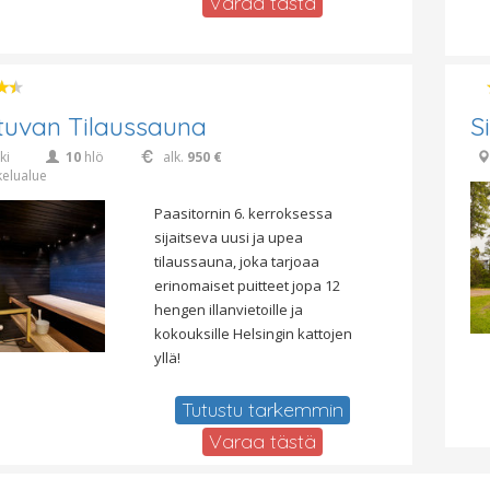
Varaa tästä
tuvan Tilaussauna
S
ki
10
hlö
alk.
950 €
kelualue
Paasitornin 6. kerroksessa
sijaitseva uusi ja upea
tilaussauna, joka tarjoaa
erinomaiset puitteet jopa 12
hengen illanvietoille ja
kokouksille Helsingin kattojen
yllä!
Tutustu tarkemmin
Varaa tästä