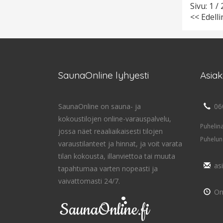
Sivu: 1 / 
<< Edell
SaunaOnline lyhyesti
Asia
SaunaOnline on sauna- ja
06
kokoustilojen online-varauspalvelu,
Puhelin
jossa näet reaaliaikaisesti tilojen
Puhelun
varaustilanteet ja hinnat, ja voit varata
tilan kokousta, illanviettoa tai muuta
as
tapahtumaa varten nopeasti ja
vaivattomasti 24/7.
On