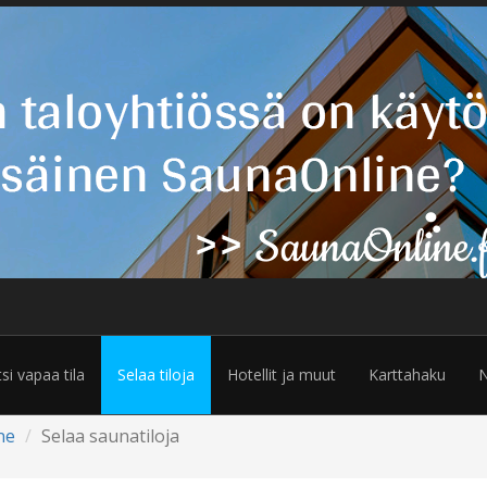
tsi vapaa tila
Selaa tiloja
Hotellit ja muut
Karttahaku
N
ne
Selaa saunatiloja