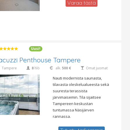
Varaa tästä
Uusi!
acuzzi Penthouse Tampere
Tampere
8
hlö
alk.
500 €
Omat juomat
Nauti modernista saunasta,
tilavasta oleskelualueesta sekä
suuresta terassista
järvimaisemin. Tila sijaitsee
Tampereen keskustan
tuntumassa Näsijärven
rannassa.