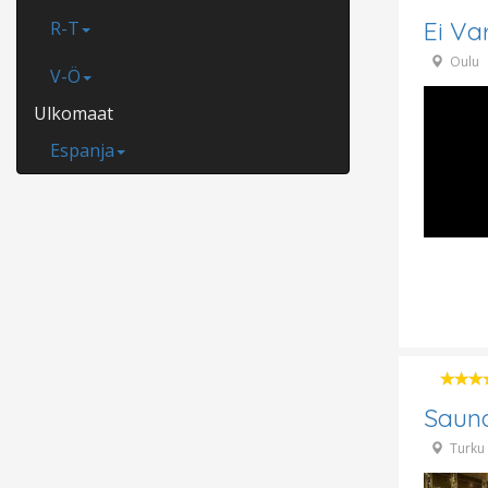
Ei Va
R-T
Oulu
V-Ö
Ulkomaat
Espanja
Saun
Turku