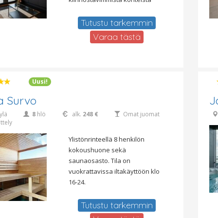
Tutustu tarkemmin
Varaa tästä
Uusi!
a Survo
J
ylä
8
hlö
alk.
248 €
Omat juomat
ttely
Ylistönrinteellä 8 henkilön
kokoushuone sekä
saunaosasto. Tila on
vuokrattavissa iltakäyttöön klo
16-24.
Tutustu tarkemmin