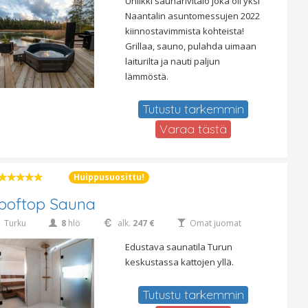
Uniikki saunarivitalo joka oli yksi
Naantalin asuntomessujen 2022
kiinnostavimmista kohteista!
Grillaa, sauno, pulahda uimaan
laiturilta ja nauti paljun
lämmöstä.
Tutustu tarkemmin
Varaa tästä
Huippusuosittu!
ooftop Sauna
Turku
8
hlö
alk.
247 €
Omat juomat
Edustava saunatila Turun
keskustassa kattojen yllä.
Tutustu tarkemmin