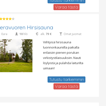
Tutustu tarkemmin
Varaa tästä
ieravuoren Hirsisauna
Eura
10
hlö
alk.
79 €
Omat juomat
Viihtyisä hirsisauna
luonnonkauniilla paikalla
erilaisiin pienen porukan
virkistystilaisuuksiin. Nauti
löylyistä ja pulahda laiturilta
uimaan!
Tutustu tarkemmin
Varaa tästä