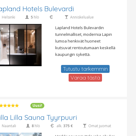
apland Hotels Bulevardi
Helsinki
5
hlö
Anniskelualue
Lapland Hotels Bulevardin
tunnelmalliset, modernia Lapin
lumoa henkivät huoneet
kutsuvat rentoutumaan keskellä
kaupungin sykettä.
Tutustu tarkemmin
Varaa tästä
Uusi!
illa Lilla Sauna Tyyrpuuri
Naantali
8
hlö
alk.
375 €
Omat juomat