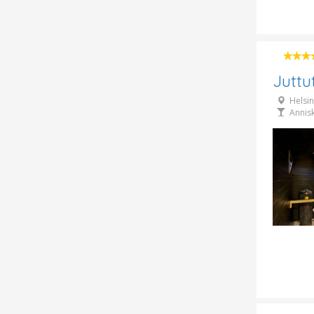
Juttu
Helsin
Annis