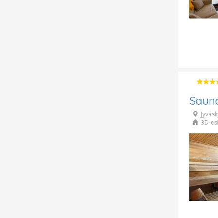
Saun
Jyväsk
3D-esi