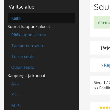
Sau
Valitse alue
Kaikki
Yhteens
Suuret kaupunkialueet
Pääkaupunkiseutu
Tampereen seutu
Järj
Turun seutu
»
Raj
Oulun seutu
Kaupungit ja kunnat
Sivu: 1 / 
A-J
<< Edell
K-L
M-P