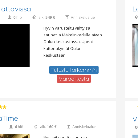
rattavissa
L
0
hlö
alk.
549 €
Anniskelualue
Hyvin varusteltu viihtyisä
saunatila Mäkelinkadulla aivan
Oulun keskustassa. Upeat
kattonäkymät Oulun
keskustaan!
Tutustu tarkemmin
Varaa tästä
aTime
V
6
hlö
alk.
160 €
Anniskelualue
Nyt voit nauttia saunan