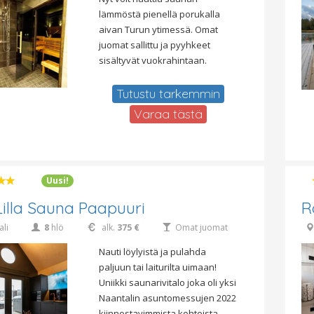
lämmöstä pienellä porukalla
aivan Turun ytimessä. Omat
juomat sallittu ja pyyhkeet
sisältyvät vuokrahintaan.
Tutustu tarkemmin
Varaa tästä
Uusi!
 Lilla Sauna Paapuuri
R
ali
8
hlö
alk.
375 €
Omat juomat
Nauti löylyistä ja pulahda
paljuun tai laiturilta uimaan!
Uniikki saunarivitalo joka oli yksi
Naantalin asuntomessujen 2022
kiinnostavimmista kohteista