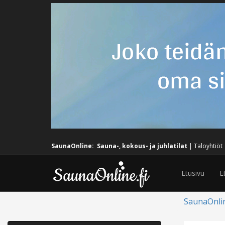
SaunaOnline:
Sauna-, kokous- ja juhlatilat
|
Taloyhtiöt
Etusivu
E
SaunaOnli