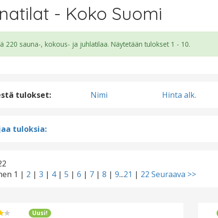
natilat - Koko Suomi
ä 220 sauna-, kokous- ja juhlatilaa. Näytetään tulokset 1 - 10.
estä tulokset:
Nimi
Hinta alk.
aa tuloksia:
22
inen
1
|
2
|
3
|
4
|
5
|
6
|
7
|
8
|
9
...
21
|
22
Seuraava >>
Uusi!