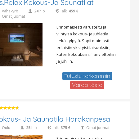
s.Relax Kokous-Ja Saunatilat
Vähäkyrö
24
hlö
alk.
459 €
Omat juomat
Erinomaisesti varusteltu ja
viihtyisä kokous- ja juhlatila
sekä kylpylä. Sopii mainiosti
erilaisiin yksityistilaisuuksiin,
kuten kokouksiin, illanviettoihin
ja juhliin.
Tutustu tarkemmin
Varaa tästä
okous- Ja Saunatila Harakanpesä
Oulu
25
hlö
alk.
375 €
Omat juomat
Erinomaisesti varusteltu