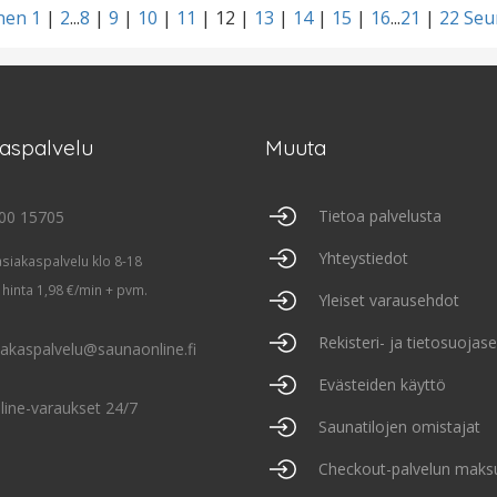
inen
1
|
2
...
8
|
9
|
10
|
11
|
12
|
13
|
14
|
15
|
16
...
21
|
22
Seu
kaspalvelu
Muuta
Tietoa palvelusta
00 15705
Yhteystiedot
asiakaspalvelu klo 8-18
 hinta 1,98 €/min + pvm.
Yleiset varausehdot
Rekisteri- ja tietosuojas
iakaspalvelu@saunaonline.fi
Evästeiden käyttö
line-varaukset 24/7
Saunatilojen omistajat
Checkout-palvelun maks