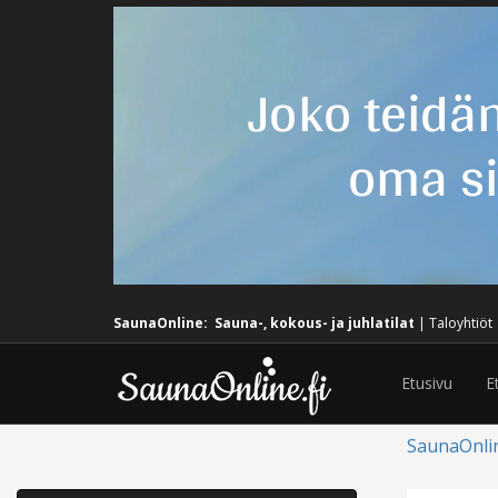
SaunaOnline:
Sauna-, kokous- ja juhlatilat
|
Taloyhtiöt
Etusivu
E
SaunaOnli