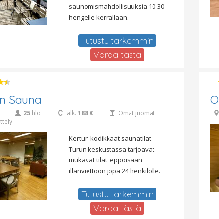
saunomismahdollisuuksia 10-30
hengelle kerrallaan.
Tutustu tarkemmin
Varaa tästä
un Sauna
O
25
hlö
alk.
188 €
Omat juomat
ttely
Kertun kodikkaat saunatilat
Turun keskustassa tarjoavat
mukavat tilat leppoisaan
illanviettoon jopa 24 henkilölle.
Tutustu tarkemmin
Varaa tästä