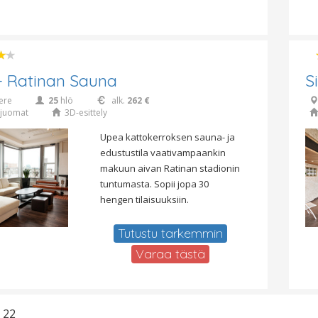
 Ratinan Sauna
S
ere
25
hlö
alk.
262 €
juomat
3D-esittely
Upea kattokerroksen sauna- ja
edustustila vaativampaankin
makuun aivan Ratinan stadionin
tuntumasta. Sopii jopa 30
hengen tilaisuuksiin.
Tutustu tarkemmin
Varaa tästä
/ 22