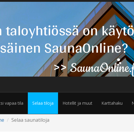
tsi vapaa tila
Selaa tiloja
Hotellit ja muut
Karttahaku
N
ne
Selaa saunatiloja