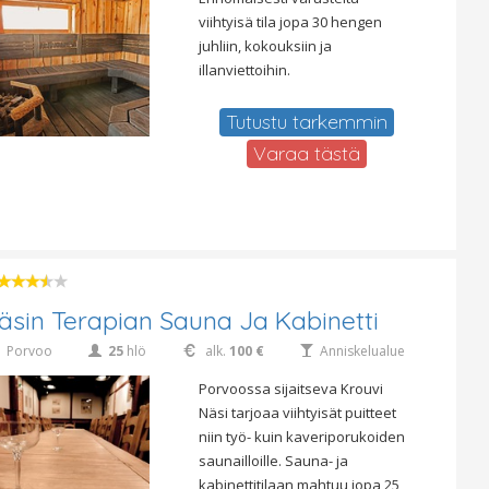
viihtyisä tila jopa 30 hengen
juhliin, kokouksiin ja
illanviettoihin.
Tutustu tarkemmin
Varaa tästä
äsin Terapian Sauna Ja Kabinetti
Porvoo
25
hlö
alk.
100 €
Anniskelualue
Porvoossa sijaitseva Krouvi
Näsi tarjoaa viihtyisät puitteet
niin työ- kuin kaveriporukoiden
saunailloille. Sauna- ja
kabinettitilaan mahtuu jopa 25