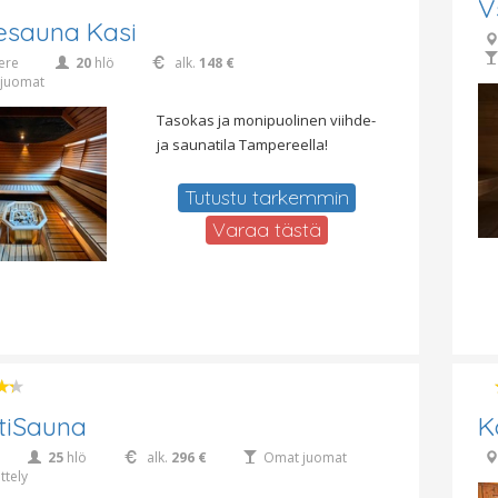
V
esauna Kasi
ere
20
hlö
alk.
148 €
juomat
Tasokas ja monipuolinen viihde-
ja saunatila Tampereella!
Tutustu tarkemmin
Varaa tästä
tiSauna
K
25
hlö
alk.
296 €
Omat juomat
ttely