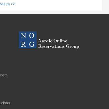
raava >>
eloste
uehdot