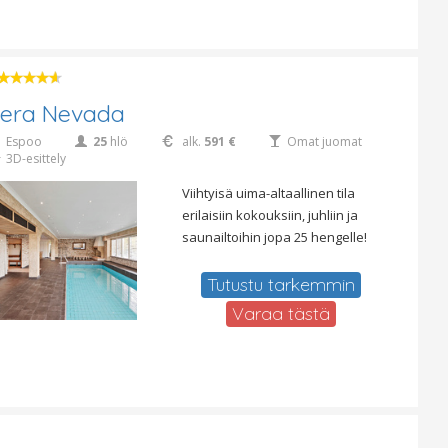
iera Nevada
Espoo
25
hlö
alk.
591 €
Omat juomat
3D-esittely
Viihtyisä uima-altaallinen tila
erilaisiin kokouksiin, juhliin ja
saunailtoihin jopa 25 hengelle!
Tutustu tarkemmin
Varaa tästä