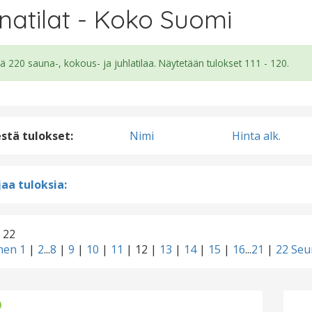
natilat - Koko Suomi
ä 220 sauna-, kokous- ja juhlatilaa. Näytetään tulokset 111 - 120.
estä tulokset:
Nimi
Hinta alk.
aa tuloksia:
/ 22
inen
1
|
2
...
8
|
9
|
10
|
11
|
12
|
13
|
14
|
15
|
16
...
21
|
22
Seu