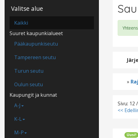
Sau
Valitse alue
Kaikki
Yhteens
Suuret kaupunkialueet
Pääkaupunkiseutu
Tampereen seutu
Järj
Turun seutu
»
Raj
Oulun seutu
Kaupungit ja kunnat
Sivu: 12 
A-J
<< Edell
K-L
M-P
Uusi!