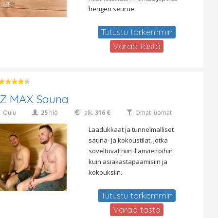
hengen seurue.
Tutustu tarkemmin
Varaa tästä
Z MAX Sauna
Oulu
25
hlö
alk.
316 €
Omat juomat
Laadukkaat ja tunnelmalliset
sauna- ja kokoustilat, jotka
soveltuvat niin illanviettoihin
kuin asiakastapaamisiin ja
kokouksiin.
Tutustu tarkemmin
Varaa tästä