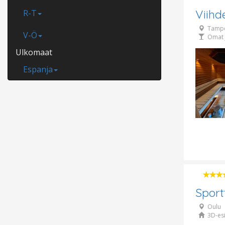
Viihd
R-T
Tamp
V-Ö
Omat 
Ulkomaat
Espanja
Sport
Oulu
3D-esi