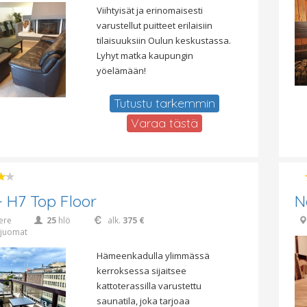
Viihtyisät ja erinomaisesti
varustellut puitteet erilaisiin
tilaisuuksiin Oulun keskustassa.
Lyhyt matka kaupungin
yöelämään!
Tutustu tarkemmin
Varaa tästä
 H7 Top Floor
N
ere
25
hlö
alk.
375 €
juomat
Hämeenkadulla ylimmässä
kerroksessa sijaitsee
kattoterassilla varustettu
saunatila, joka tarjoaa