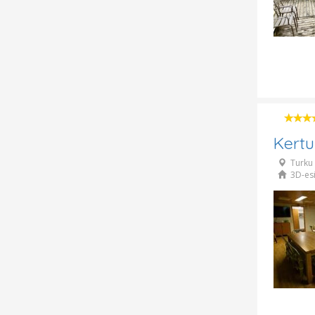
Kert
Turku
3D-esi